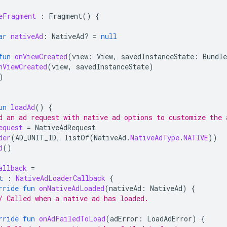
eFragment
:
Fragment
()
{
ar
nativeAd
:
NativeAd? 
=
null
fun
onViewCreated
(
view
:
View
,
savedInstanceState
:
Bundl
nViewCreated
(
view
,
savedInstanceState
)
)
un
loadAd
()
{
d an ad request with native ad options to customize the 
equest
=
NativeAdRequest
der
(
AD_UNIT_ID
,
listOf
(
NativeAd
.
NativeAdType
.
NATIVE
))
d
()
allback
=
t
:
NativeAdLoaderCallback
{
rride
fun
onNativeAdLoaded
(
nativeAd
:
NativeAd
)
{
/ Called when a native ad has loaded.
rride
fun
onAdFailedToLoad
(
adError
:
LoadAdError
)
{