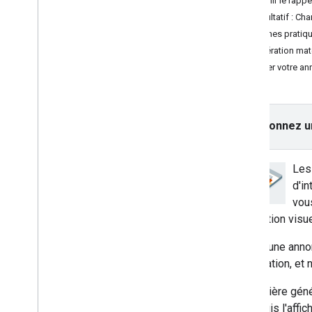
Définir le rap
Interstitiel
Facultatif : Ch
Natif
Bonnes pratiq
Charger une annonce native
Accélération mat
Afficher une annonce native
Afficher votre a
Afficher des annonces natives en
plein écran
Définir le style des annonces natives
dans l'UI
Sélectionnez u
Utiliser des formats personnalisés
d'annonces natives
Configurer les fonctionnalités
Les
avancées
d'in
Valider vos annonces natives
vou
Répondre aux événements vidéo
conception visue
Accordé
Interstitiel avec récompense
Lorsqu'une annon
l'application, et
Intégrer la médiation
Configurer la médiation
De manière génér
Choisir des sources d'annonces
SDK, puis l'affi