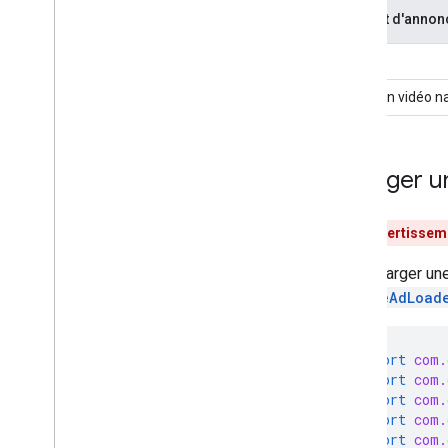
Informations sur la réponse
Format d'annon
Proxy Charles
Outils de prévisualisation et de
Natif
diffusion des créations
Création vidéo n
Optimiser
Accès direct à Ad Exchange
Authorized Sellers for Apps
Charger u
Paramètres généraux
Revenus publicitaires au niveau des
**Avertisseme
impressions
Combiner les demandes d'annonces
Pour charger un
natives et de bannières
NativeAdLoad
Métadonnées d'annonce
MRAID
Ciblage
import
com.
Open Measurement
import
com.
Navigateurs intégrés dans les
import
com.
applications
import
com.
import
com.