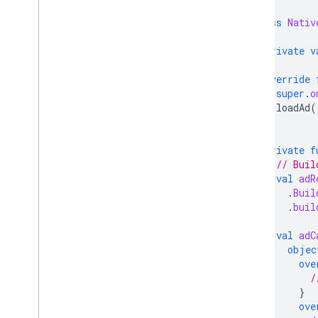
class
Nativ
private
v
override
super
.
o
loadAd
(
}
private
f
// Buil
val
adR
.
Buil
.
buil
val
adC
objec
ove
/
}
ove