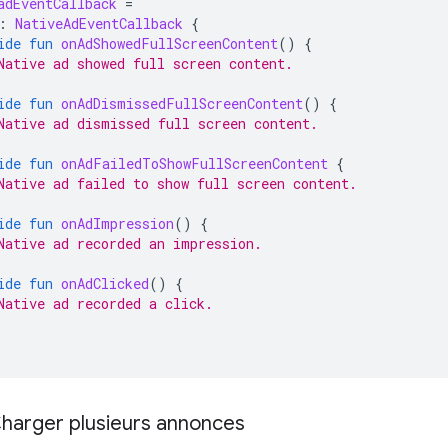
adEventCallback
=
:
NativeAdEventCallback
{
ide
fun
onAdShowedFullScreenContent
()
{
Native ad showed full screen content.
ide
fun
onAdDismissedFullScreenContent
()
{
Native ad dismissed full screen content.
ide
fun
onAdFailedToShowFullScreenContent
{
Native ad failed to show full screen content.
ide
fun
onAdImpression
()
{
Native ad recorded an impression.
ide
fun
onAdClicked
()
{
Native ad recorded a click.
 Charger plusieurs annonces