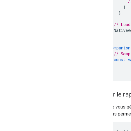
/
}
}
// Load
NativeA
}
companion
// Samp
const
v
}
}
Définir le r
Lorsque vous g
fonctions perme