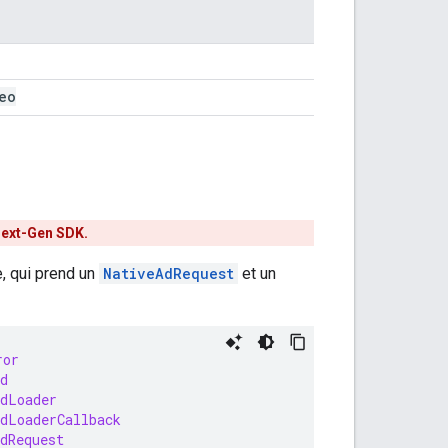
eo
ext-Gen SDK
.
 qui prend un
NativeAdRequest
et un
ror
d
AdLoader
AdLoaderCallback
dRequest