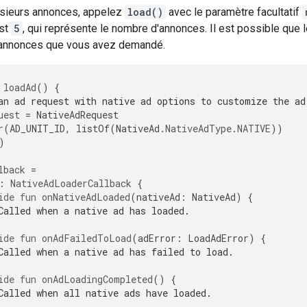
usieurs annonces, appelez
load()
avec le paramètre facultatif
est
5
, qui représente le nombre d'annonces. Il est possible que 
'annonces que vous avez demandé.
loadAd
()
{
an ad request with native ad options to customize the ad
uest
=
NativeAdRequest
r
(
AD_UNIT_ID
,
listOf
(
NativeAd
.
NativeAdType
.
NATIVE
))
)
lback
=
:
NativeAdLoaderCallback
{
ide
fun
onNativeAdLoaded
(
nativeAd
:
NativeAd
)
{
Called when a native ad has loaded.
ide
fun
onAdFailedToLoad
(
adError
:
LoadAdError
)
{
Called when a native ad has failed to load.
ide
fun
onAdLoadingCompleted
()
{
Called when all native ads have loaded.