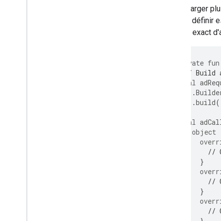
Pour charger pl
pouvez définir 
nombre exact d
private
fun
// Build 
val
adReq
.
Builde
.
build
(
val
adCal
object
overr
// 
}
overr
// 
}
overr
// 
}