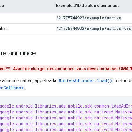
ce
Exemple d'ID de bloc d'annonces
/
21775744923
/
example
/
native
/
21775744923
/
example
/
native-vid
ative
ne annonce
nt** : Avant de charger des annonces, vous devez initialiser
GMA N
e annonce native, appelez la
NativeAdLoader.load()
méthode,
erCallback
.
google.android.libraries.ads.mobile.sdk.common.LoadAdEr
google.android.libraries.ads.mobile.sdk.nativead.NativeA
google.android.libraries.ads.mobile.sdk.nativead.Native
google.android.libraries.ads.mobile.sdk.nativead.Native
google.android.libraries.ads.mobile.sdk.nativead.NativeA