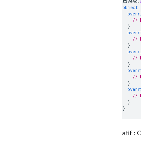
nativeAd
.
object
overr
// 
}
overr
// 
}
overr
// 
}
overr
// 
}
overr
// 
}
}
Facultatif :