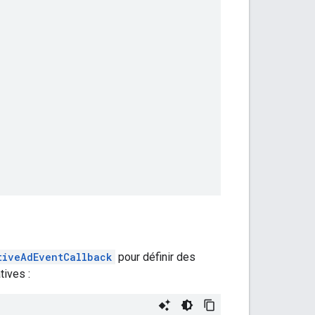
tiveAdEventCallback
pour définir des
ives :