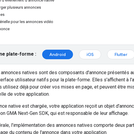
pel d'événement d'annonce native
arger plusieurs annonces
ues
érielle pour les annonces vidéo
nnonce
ne plate-forme :
Android
iOS
Flutter
 annonces natives sont des composants d'annonce présentés au
terface utilisateur natifs pour la plate-forme. Elles s'affichent
s utilisez déjà pour créer vos mises en page, et peuvent être mi
lle de votre application.
ce native est chargée, votre application reçoit un objet d'anno
 non
GMA Next-Gen SDK
, qui est responsable de leur affichage.
ale, l'implémentation des annonces natives comporte deux parti
chage du contenu de l'annonce dans votre application.