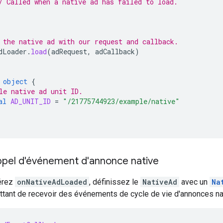
/ Called when a native ad has failed to load.
 the native ad with our request and callback.
dLoader
.
load
(
adRequest
,
adCallback
)
object
{
le native ad unit ID.
al
AD_UNIT_ID
=
"/21775744923/example/native"
appel d'événement d'annonce native
érez
onNativeAdLoaded
, définissez le
NativeAd
avec un
Na
ttant de recevoir des événements de cycle de vie d'annonces nat