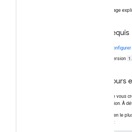
Intégrer des sources d'annonces
Cette page expl
Résoudre les problèmes liés aux
enchères
Créer des événements personnalisés
Prérequis
Contrôler la confidentialité
Strategies
Configure
Modes de diffusion d'annonces
Divulgation des données Google Play
Version
1
Règlement sur les données de
localisation exacte
Lois sur la confidentialité des États
Toujours e
américains
User Messaging Platform (UMP)
Lorsque vous cr
Résoudre les problèmes liés aux
production. À dé
annonces
Inspecteur d'annonces
Le moyen le plus
Tester les types de créations
natives :
Erreurs de chargement des annonces