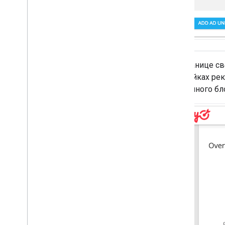
На странице с
настройках ре
рекламного бл