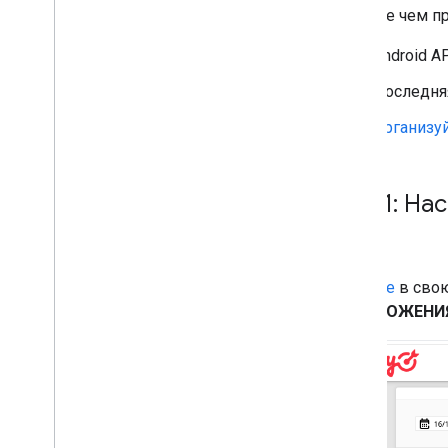
Прежде чем пр
nend
Pangle
Android A
Pub
Matic
Tapjoy
Последня
Tencent
Организу
Unity Ads
Vpon
Yahoo (previously Verizon
Шаг 1: На
Media)
Zucks
Устранение неполадок со ставками
Создавайте собственные события
Войдите
в свою
«ПРИЛОЖЕНИ
Контроль конфиденциальности
Стратегии
Режимы показа рекламы
Раскрытие данных Google Play
Политика в отношении точных
данных о местоположении