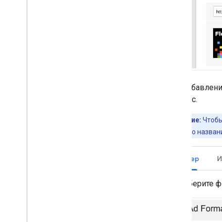
доставки креативных материалов
Оптимизировать
Предварительная загрузка рекламы
Прямой доступ к Ad Exchange
Метаданные объявления
Сочетание нативной и баннерной
рекламы
.
При добавлени
Глобальные настройки
процесс.
Доход от рекламы на уровне
показов
Примечание:
Чтобы
МРАИД
щелкнув по его назван
Таргетинг
Открытое измерение
Баннер
И
Браузеры в приложениях
Выберите 