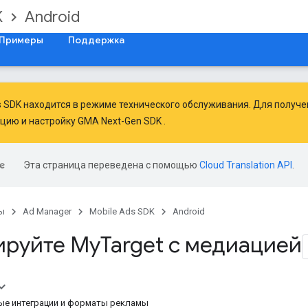
K
Android
Примеры
Поддержка
ds SDK находится в режиме технического обслуживания. Для получ
ацию
и
настройку GMA Next-Gen SDK
.
Эта страница переведена с помощью
Cloud Translation API
.
ы
Ad Manager
Mobile Ads SDK
Android
ируйте My
Target с медиацией
е интеграции и форматы рекламы