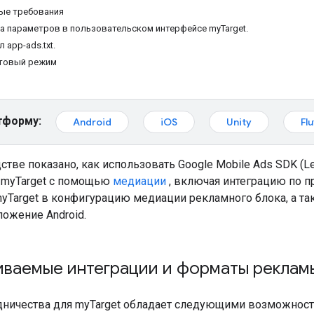
ые требования
ка параметров в пользовательском интерфейсе myTarget.
 app-ads.txt.
стовый режим
тформу:
Android
iOS
Unity
Flu
стве показано, как использовать
Google Mobile Ads SDK (L
 myTarget с помощью
медиации
, включая интеграцию по п
yTarget в конфигурацию медиации рекламного блока, а та
ложение Android.
ваемые интеграции и форматы реклам
дничества для myTarget обладает следующими возможност