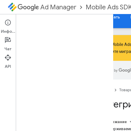
Mobile Ads SD
Ad Manager
Руководства
Справочные материалы
Скачать
Информация
Google Mobile A
Чат
выполните мигр
Обработка устаревания и
прекращения поддержки SDK
.
API
Переход на GMA Next-Gen SDK
Настройка SDK для мобильной
рекламы Google (устаревшая
версия)
Главная
Товар
Примечания к выпускам
Интегр
Миграция версий SDK
Включить тестовые объявления
Оптимизируйте инициализацию и
загрузку рекламы
Содержание
Используйте инструменты
Поддерживаемы