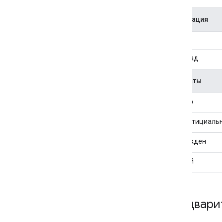
App
Lovin
Bid
Machine
Интеграция
BIGO Ads SDK
Chartboost
Торги
DT Exchange (previously Fyber)
Водопад
Flurry
i-mobile
Форматы
In
Mobi
iron
Source
Баннер
Leadbolt
Liftoff Monetize (previously Vungle)
Интерстициаль
LY Ads Network (previously Line Ads
Network)
Награжден
LG U+AD
Родной
maio
Meta Audience Network (previously
Facebook)
Mintegral
Предвари
Moloco
my
Target