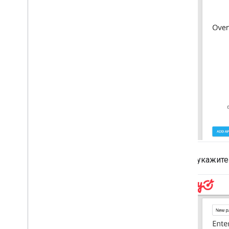
Законы о конфиденциальности
штатов США
SDK платформы обмена
сообщениями пользователей (UMP)
,
SDK платформы обмена
сообщениями пользователей (UMP)
Устранение неполадок с
рекламой
,
Устранение неполадок
с рекламой
Инспектор объявлений
Тестируйте типы объявлений
Ошибки загрузки объявлений
Информация об ответе
Зарегистрируйте идентификатор
Далее укажит
ответа на объявление в Crashlytics
.
Чарльз прокси
Трассировка сети
Инструменты предварительного
просмотра и доставки креативных
материалов
,
Инструменты
предварительного просмотра и