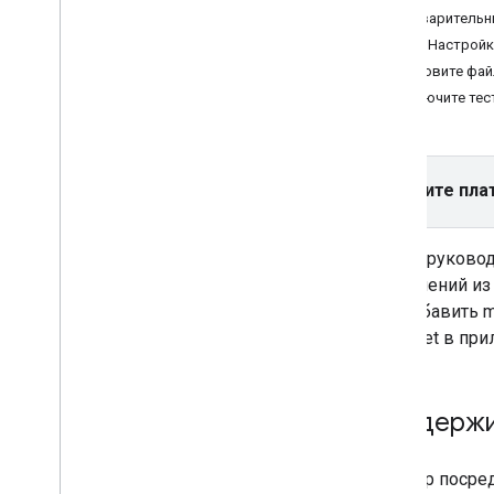
искусственного интеллекта
Предварительн
Шаг 1: Настрой
Выберите формат объявления
.
Обновите файл
Приложение открыто
Включите те
Баннер
Межстраничный
Родной
Награжден
Выберите пла
Межстраничное объявление с
вознаграждением
В этом руковод
объявлений из
Интегрировать медиацию
,
Интегрировать медиацию
как добавить m
Организуйте медиацию
,
Организуйте
myTarget в при
медиацию
Выберите источники рекламы
.
Интеграция источников рекламы
,
Поддержи
Интеграция источников рекламы
Ad
Colony
Ad
Falcon
Адаптер посре