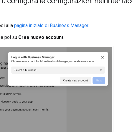
1: configura le configurazioni nell'interf
edi alla
pagina iniziale di Business Manager
.
e poi su
Crea nuovo account
.