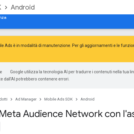
K
Android
nza
e Ads è in modalità di manutenzione. Per gli aggiornamenti e le funzion
Google utilizza la tecnologia AI per tradurre i contenuti nella tua li
e dall'AI potrebbero contenere errori.
dotti
Ad Manager
Mobile Ads SDK
Android
 Meta Audience Network con l'a