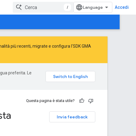
/
Accedi
alità più recenti,
migrate
e
configura l'SDK GMA
ngua preferita. Le
Questa pagina è stata utile?
sta
Invia feedback