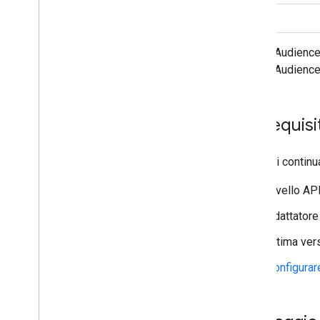
Tapjoy
Nativo
Tencent
Unity Ads
1
Meta Audience
Vpon
2
Meta Audience N
Yahoo (previously Verizon
Media)
Zucks
Prerequisit
Risolvere i problemi relativi alle offerte
Creare eventi personalizzati
Prima di continu
Controllare la privacy
Livello AP
Strategie
Modalità di pubblicazione di annunci
Adattatore
Informativa sui dati di Google Play
Ultima ver
Norme sui dati sulla posizione esatta
leggi statali sulla privacy degli Stati
Configurar
Uniti
SDK User Messaging Platform (UMP)