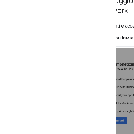
Passaggio 
Risolvere i problemi relativi agli
annunci
Network
Strumento di controllo degli annunci
Testare i tipi di creatività
Registrati e acc
Errori di caricamento degli annunci
Informazioni sulla risposta
Fai clic su
Inizia
Registra l'ID risposta annuncio in
Crashlytics
Proxy Charles
Tracciamento della rete
Strumenti di anteprima e pubblicazione
delle creatività
Ottimizza
Precaricamento degli annunci
Accesso diretto ad Ad Exchange
Metadati degli annunci
Combinare annunci nativi e banner
Impostazioni globali
Entrate pubblicitarie a livello di