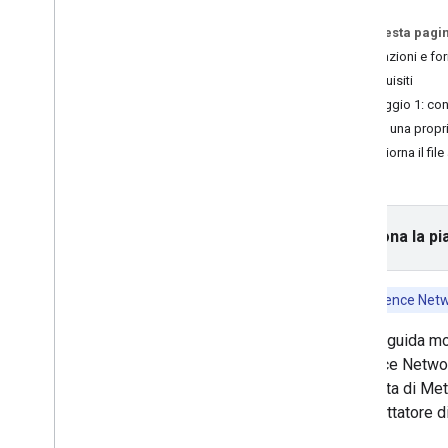
Su questa pagi
Scegliere un formato dell'annuncio
Integrazioni e fo
Apertura app
Prerequisiti
Banner
Passaggio 1: conf
Interstitial
Crea una propr
Nativo
Aggiorna il file
Con premio
Interstitial con premio
Integrare la mediazione
Seleziona la pi
Configura la mediazione
Scegliere le origini annuncio
Integrare le origini annuncio
Nota
:Audience Netwo
Ad
Colony
Questa guida mo
Ad
Falcon
Audience Networ
App
Lovin
l'aggiunta di Me
Bid
Machine
dell'adattatore 
BIGO Ads SDK
Chartboost