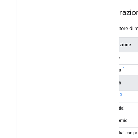
DT Exchange (previously Fyber)
Integrazio
Flurry
i-mobile
In
Mobi
L'adattatore di 
iron
Source
Leadbolt
Integrazione
Liftoff Monetize (previously Vungle)
LY Ads Network (previously Line Ads
Offerte
Network)
1
LG U+AD
Cascata
maio
Formati
Meta Audience Network
(previously Facebook)
2
Banner
Mintegral
Moloco
Interstitial
my
Target
nend
Con premio
Pangle
Interstitial con 
Pub
Matic