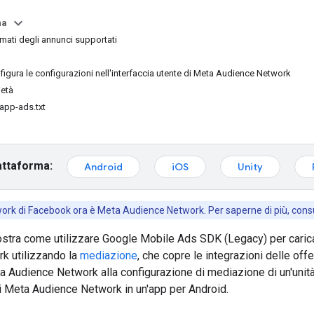
na
rmati degli annunci supportati
igura le configurazioni nell'interfaccia utente di Meta Audience Network
ietà
 app-ads.txt
attaforma:
Android
iOS
Unity
rk di Facebook ora è Meta Audience Network. Per saperne di più, consul
stra come utilizzare
Google Mobile Ads SDK (Legacy)
per caric
k utilizzando la
mediazione
, che copre le integrazioni delle of
ta Audience Network alla configurazione di mediazione di un'unità 
di Meta Audience Network in un'app per Android.