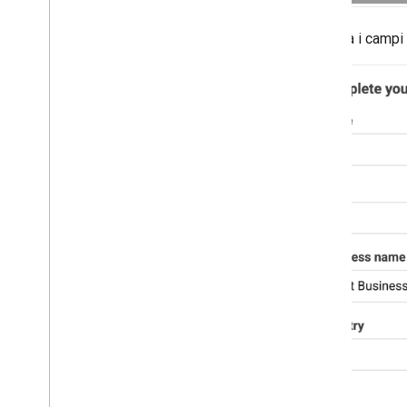
impressione
MRAID
Compila i campi o
Targeting
Open Measurement
Browser in-app