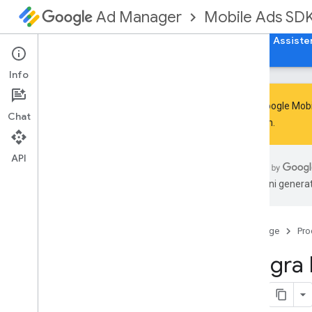
Mobile Ads SD
Ad Manager
Guide
Riferimento
Scarica
Esempi
Assiste
Info
L'SDK Google Mobil
Chat
Next-Gen
.
Gestire il ritiro e il ritiro definitivo
dell'SDK
API
Esegui la migrazione all'SDK GMA
Next-Gen
traduzioni generat
Configurare l'SDK Google Mobile Ads
(legacy)
Note di rilascio
Home page
Pro
Migrare le versioni dell'SDK
Integra
Attivare gli annunci di prova
Ottimizzare l'inizializzazione e il
caricamento degli annunci
Utilizzare gli strumenti di AI