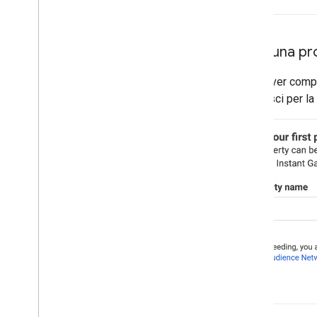
Crea una pr
Dopo aver compila
preferisci per la