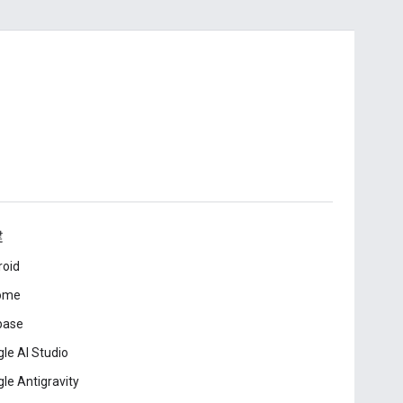
建
roid
ome
base
le AI Studio
le Antigravity