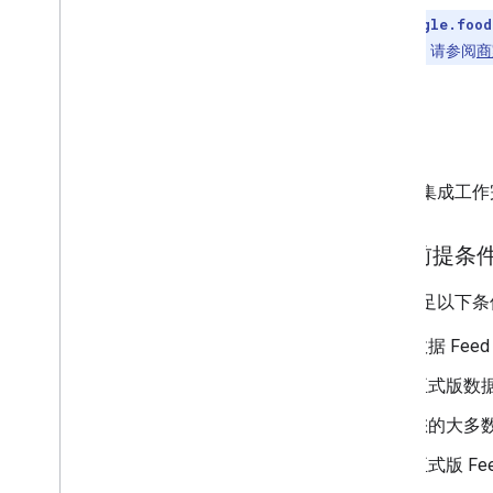
注意
：
google.food
如需了解详情，请参阅
商
发布
在所有集成工作
发布前提条
必须满足以下条
数据 Fe
正式版数据
您的大多数
正式版 F