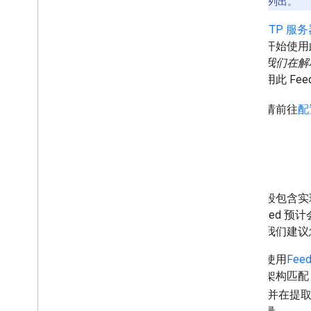
或商家 Feed 中列出。
通用 SFTP 服
常在您开始使用此
失败。我们在解析您
系以启用此 Fee
最后，请前往
配
开发
开发阶段包含实现
交的 Feed 
式，但我们建议您
您可以使用
Fee
与数据架构匹配
Feed，并在提