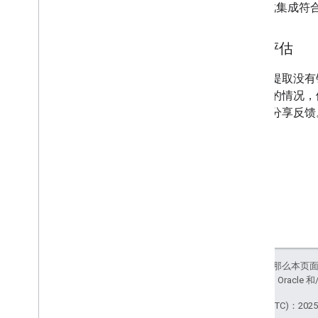
此集成符
数据评估
在成功提取没有
不一致的情况，
发团队分享反馈
如未另行说明，那么本页
站政策
。Java 是 Orac
最后更新时间 (UTC)：2025-