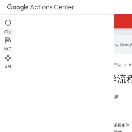
Actions Center
Actions Center
端到端预订
信息
聊天
概览和资格条件
首页
产品
A
政策
API
集成步骤
引导流
参考文档和示例
插件
添加付款重定向
本页内容
添加菜单
设置
概览
开发
引导流程
发布
菜单 Feed
发布前提条件
如何构建菜单 Feed