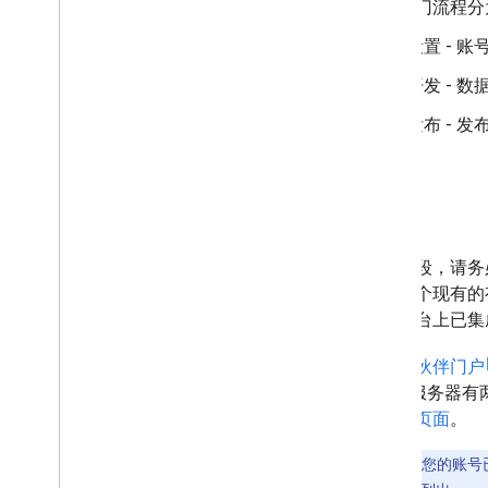
新手入门流程分
设置 - 
开发 - 数
发布 - 
设置
在此阶段，请务
您有一个现有的
果此平台上已集成
在
合作伙伴门户
SFTP 服务器
参阅
此页面
。
注意
：如果您的账号已启