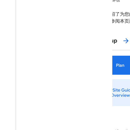
数据评估
菜单 Feed 验证工具
菜单 Feed Proto 软件包
本文介绍了为您
使用通用 Feed SFTP 服务器
时，请参阅本页
添加等候名单
添加商家链接
添加异步预订
特殊功能
合作伙伴门户
支持