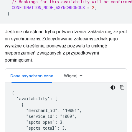
// Bookings for this availability will be confirme
CONFIRMATION_MODE_ASYNCHRONOUS
=
2
;
}
Jeśli nie określono trybu potwierdzenia, zakłada się, że jest
on synchroniczny. Zdecydowanie zalecamy jednak jego
wyraźne określenie, ponieważ pozwala to uniknąć
nieporozumień związanych z przypadkowymi
pominięciami.
Dane asynchroniczne
Więcej
{

  "availability": [

    {

      "merchant_id": "10001",

      "service_id": "1000",

      "spots_open": 3,

      "spots_total": 3,
