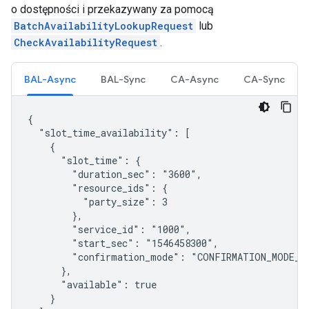
o dostępności i przekazywany za pomocą
BatchAvailabilityLookupRequest
lub
CheckAvailabilityRequest
.
BAL-Async
BAL-Sync
CA-Async
CA-Sync
{

  "slot_time_availability": [

    {

      "slot_time": {

        "duration_sec": "3600",

        "resource_ids": {

          "party_size": 3

        },

        "service_id": "1000",

        "start_sec": "1546458300",

        "confirmation_mode": "CONFIRMATION_MODE_AS
      },

      "available": true

    }
