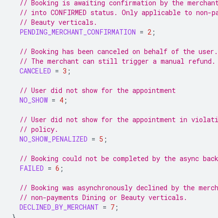
// Booking is awaiting confirmation by the merchan
// into CONFIRMED status. Only applicable to non-p
// Beauty verticals.
PENDING_MERCHANT_CONFIRMATION
=
2
;
// Booking has been canceled on behalf of the user.
// The merchant can still trigger a manual refund.
CANCELED
=
3
;
// User did not show for the appointment
NO_SHOW
=
4
;
// User did not show for the appointment in violat
// policy.
NO_SHOW_PENALIZED
=
5
;
// Booking could not be completed by the async bac
FAILED
=
6
;
// Booking was asynchronously declined by the merc
// non-payments Dining or Beauty verticals.
DECLINED_BY_MERCHANT
=
7
;
}