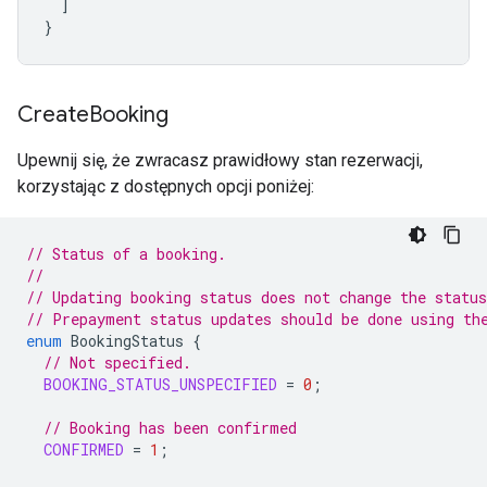
  ]

}
Create
Booking
Upewnij się, że zwracasz prawidłowy stan rezerwacji,
korzystając z dostępnych opcji poniżej:
// Status of a booking.
//
// Updating booking status does not change the statu
// Prepayment status updates should be done using th
enum
BookingStatus
{
// Not specified.
BOOKING_STATUS_UNSPECIFIED
=
0
;
// Booking has been confirmed
CONFIRMED
=
1
;