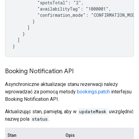
          "spotsTotal": "2",

          "availabilityTag": "1000001",

          "confirmation_mode": "CONFIRMATION_MODE_
        }

      ]

    }

  ]

}
Booking Notification API
Asynchroniczne aktualizacje stanu rezerwacji należy
wprowadzać za pomocą metody
bookings.patch
interfejsu
Booking Notification API.
Aktualizując stan, pamiętaj, aby w
updateMask
uwzględnić
nazwę pola
status
.
Stan
Opis