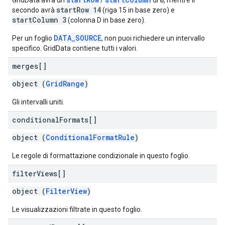
GridData avrà un
/
di
, mentre il
startRow 14
secondo avrà
(riga 15 in base zero) e
startColumn 3
(colonna D in base zero).
DATA_SOURCE
Per un foglio
, non puoi richiedere un intervallo
specifico. GridData contiene tutti i valori.
merges[]
object (
GridRange
)
Gli intervalli uniti.
conditional
Formats[]
object (
ConditionalFormatRule
)
Le regole di formattazione condizionale in questo foglio.
filter
Views[]
object (
FilterView
)
Le visualizzazioni filtrate in questo foglio.