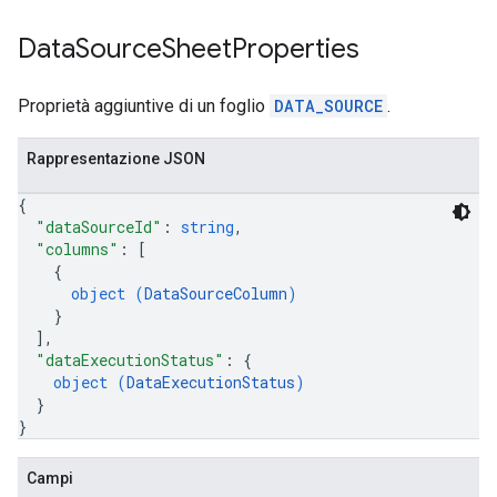
Data
Source
Sheet
Properties
Proprietà aggiuntive di un foglio
DATA_SOURCE
.
Rappresentazione JSON
{
"dataSourceId"
: 
string
,
"columns"
: 
[
{
object (
DataSourceColumn
)
}
]
,
"dataExecutionStatus"
: 
{
object (
DataExecutionStatus
)
}
}
Campi