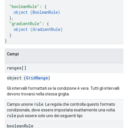
"booleanRule"
: 
{
object (
BooleanRule
)
}
,
"gradientRule"
: 
{
object (
GradientRule
)
}
}
Campi
ranges[]
object (
GridRange
)
Gli intervalli formattati se la condizione è vera. Tutti gli intervalli
devono trovarsi nella stessa griglia.
rule
Campo unione
. La regola che controlla questo formato
condizionale, deve essere impostata esattamente una volta.
rule
può essere solo uno dei seguenti tipi:
boolean
Rule