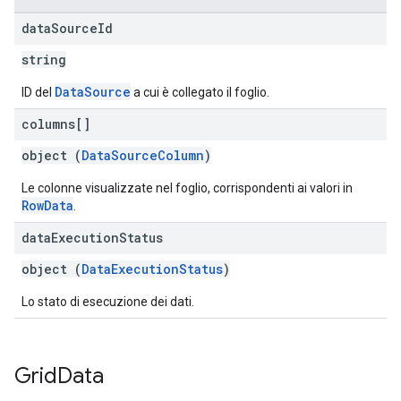
data
Source
Id
string
DataSource
ID del
a cui è collegato il foglio.
columns[]
object (
DataSourceColumn
)
Le colonne visualizzate nel foglio, corrispondenti ai valori in
RowData
.
data
Execution
Status
object (
DataExecutionStatus
)
Lo stato di esecuzione dei dati.
Grid
Data