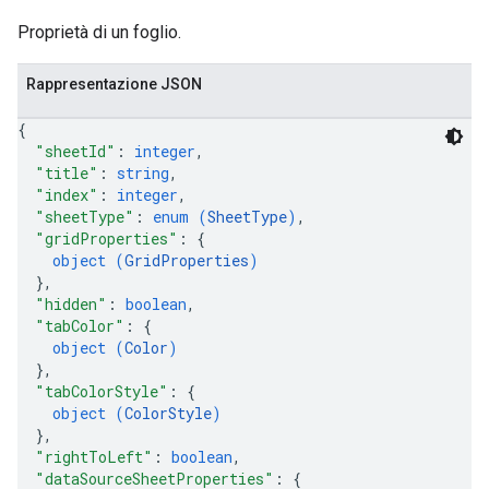
Proprietà di un foglio.
Rappresentazione JSON
{
"sheetId"
: 
integer
,
"title"
: 
string
,
"index"
: 
integer
,
"sheetType"
: 
enum (
SheetType
)
,
"gridProperties"
: 
{
object (
GridProperties
)
}
,
"hidden"
: 
boolean
,
"tabColor"
: 
{
object (
Color
)
}
,
"tabColorStyle"
: 
{
object (
ColorStyle
)
}
,
"rightToLeft"
: 
boolean
,
"dataSourceSheetProperties"
: 
{