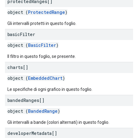
protected
Ranges[]
object (
ProtectedRange
)
Gli intervalli protetti in questo foglio.
basic
Filter
object (
BasicFilter
)
Il filtro in questo foglio, se presente.
charts[]
object (
EmbeddedChart
)
Le specifiche di ogni grafico in questo foglio.
banded
Ranges[]
object (
BandedRange
)
Gli intervalli a bande (colori alternati) in questo foglio.
developer
Metadata[]