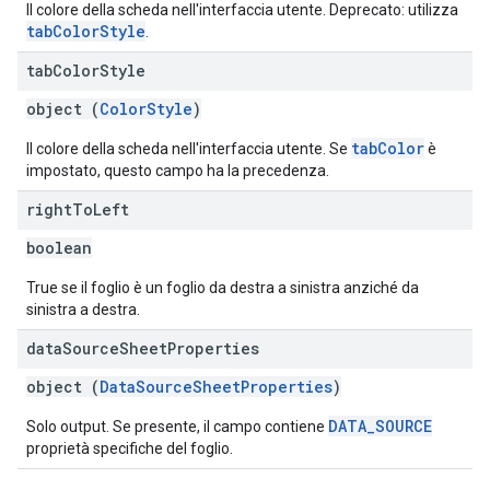
Il colore della scheda nell'interfaccia utente. Deprecato: utilizza
tabColorStyle
.
tab
Color
Style
object (
ColorStyle
)
tabColor
Il colore della scheda nell'interfaccia utente. Se
è
impostato, questo campo ha la precedenza.
right
To
Left
boolean
True se il foglio è un foglio da destra a sinistra anziché da
sinistra a destra.
data
Source
Sheet
Properties
object (
DataSourceSheetProperties
)
DATA_SOURCE
Solo output. Se presente, il campo contiene
proprietà specifiche del foglio.