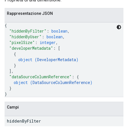
Rappresentazione JSON
{
"hiddenByFilter"
: 
boolean
,
"hiddenByUser"
: 
boolean
,
"pixelSize"
: 
integer
,
"developerMetadata"
: 
[
{
object (
DeveloperMetadata
)
}
]
,
"dataSourceColumnReference"
: 
{
object (
DataSourceColumnReference
)
}
}
Campi
hidden
By
Filter