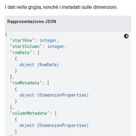
I dati nella griglia, nonché i metadati sulle dimensioni.
Rappresentazione JSON
{
"startRow"
: 
integer
,
"startColumn"
: 
integer
,
"rowData"
: 
[
{
object (
RowData
)
}
]
,
"rowMetadata"
: 
[
{
object (
DimensionProperties
)
}
]
,
"columnMetadata"
: 
[
{
object (
DimensionProperties
)
}