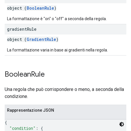
object (
BooleanRule
)
La formattazione è "on" o "off" a seconda della regola.
gradient
Rule
object (
GradientRule
)
La formattazione varia in base ai gradienti nella regola.
Boolean
Rule
Una regola che può corrispondere o meno, a seconda della
condizione.
Rappresentazione JSON
{
"condition"
: 
{