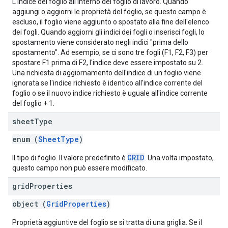
L'indice del foglio all'interno del foglio di lavoro. Quando
aggiungi o aggiorni le proprietà del foglio, se questo campo è
escluso, il foglio viene aggiunto o spostato alla fine dell'elenco
dei fogli. Quando aggiorni gli indici dei fogli o inserisci fogli, lo
spostamento viene considerato negli indici "prima dello
spostamento". Ad esempio, se ci sono tre fogli (F1, F2, F3) per
spostare F1 prima di F2, l'indice deve essere impostato su 2.
Una richiesta di aggiornamento dell'indice di un foglio viene
ignorata se l'indice richiesto è identico all'indice corrente del
foglio o se il nuovo indice richiesto è uguale all'indice corrente
del foglio + 1.
sheet
Type
enum (
SheetType
)
GRID
Il tipo di foglio. Il valore predefinito è
. Una volta impostato,
questo campo non può essere modificato.
grid
Properties
object (
GridProperties
)
Proprietà aggiuntive del foglio se si tratta di una griglia. Se il