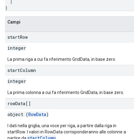
]
}
Campi
start
Row
integer
La prima riga a cui fa riferimento GridData, in base zero.
start
Column
integer
La prima colonna a cui fa riferimento GridData, in base zero.
row
Data[]
object (
RowData
)
I dati nella griglia, una voce per riga, a partire dalla riga in
startRow. I valori in RowData corrisponderanno alle colonne a
startColumn
partire da
.