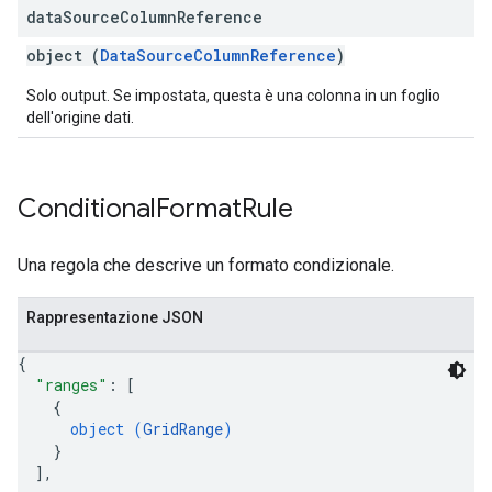
data
Source
Column
Reference
object (
DataSourceColumnReference
)
Solo output. Se impostata, questa è una colonna in un foglio
dell'origine dati.
Conditional
Format
Rule
Una regola che descrive un formato condizionale.
Rappresentazione JSON
{
"ranges"
: 
[
{
object (
GridRange
)
}
]
,