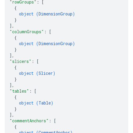
"rowGroups"
: 
[
{
object (
DimensionGroup
)
}
]
,
"columnGroups"
: 
[
{
object (
DimensionGroup
)
}
]
,
"slicers"
: 
[
{
object (
Slicer
)
}
]
,
"tables"
: 
[
{
object (
Table
)
}
]
,
"commentAnchors"
: 
[
{
object (
CommentAnchor
)