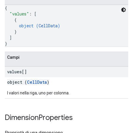
{
"values"
: 
[
{
object (
CellData
)
}
]
}
Campi
values[]
object (
CellData
)
I valori nella riga, uno per colonna.
Dimension
Properties
Proprietà di una dimensione.