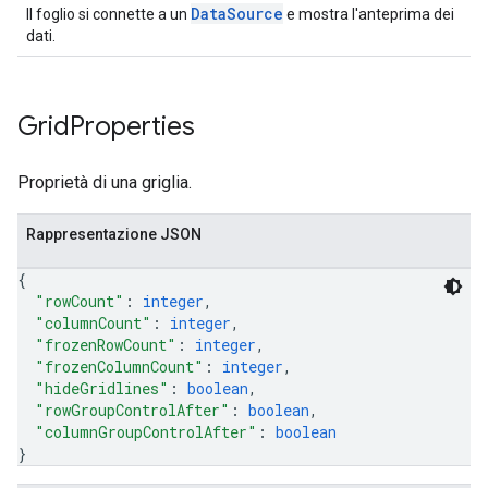
Data
Source
Il foglio si connette a un
e mostra l'anteprima dei
dati.
Grid
Properties
Proprietà di una griglia.
Rappresentazione JSON
{
"rowCount"
: 
integer
,
"columnCount"
: 
integer
,
"frozenRowCount"
: 
integer
,
"frozenColumnCount"
: 
integer
,
"hideGridlines"
: 
boolean
,
"rowGroupControlAfter"
: 
boolean
,
"columnGroupControlAfter"
: 
boolean
}