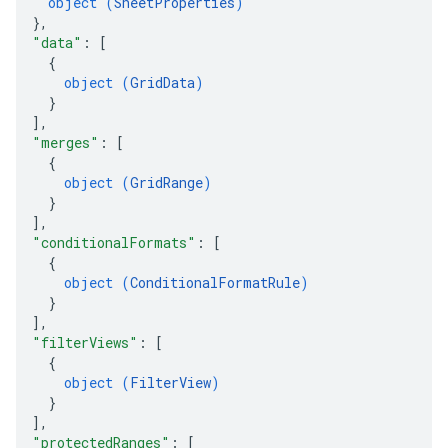
object (
SheetProperties
)
}
,
"data"
: 
[
{
object (
GridData
)
}
]
,
"merges"
: 
[
{
object (
GridRange
)
}
]
,
"conditionalFormats"
: 
[
{
object (
ConditionalFormatRule
)
}
]
,
"filterViews"
: 
[
{
object (
FilterView
)
}
]
,
"protectedRanges"
: 
[