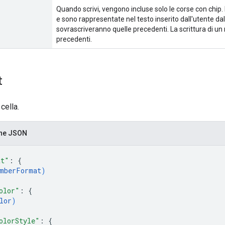
Quando scrivi, vengono incluse solo le corse con chi
e sono rappresentate nel testo inserito dall'utente d
sovrascriveranno quelle precedenti. La scrittura di u
precedenti.
t
cella.
one JSON
at"
: 
{
mberFormat
)
olor"
: 
{
lor
)
olorStyle"
: 
{