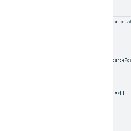
data
Source
Ta
data
Source
Fo
chip
Runs[]