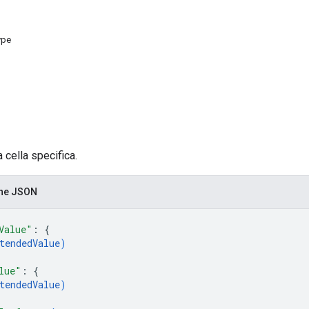
ype
a cella specifica.
one JSON
Value"
: 
{
tendedValue
)
lue"
: 
{
tendedValue
)