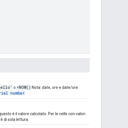
Hello'
=NOW()
o
Nota: date, ore e date/ore
rial number
.
questo è il valore calcolato. Per le celle con valori
 di sola lettura.