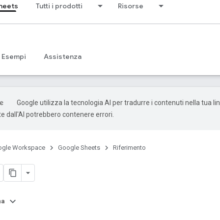
heets
Tutti i prodotti
Risorse
Esempi
Assistenza
Google utilizza la tecnologia AI per tradurre i contenuti nella tua li
e dall'AI potrebbero contenere errori.
ogle Workspace
Google Sheets
Riferimento
na