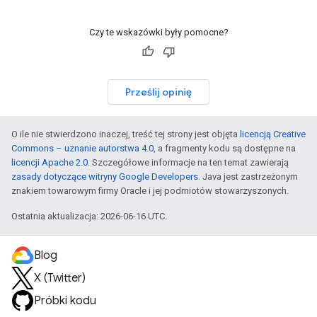
Czy te wskazówki były pomocne?
Prześlij opinię
O ile nie stwierdzono inaczej, treść tej strony jest objęta
licencją Creative
Commons – uznanie autorstwa 4.0
, a fragmenty kodu są dostępne na
licencji Apache 2.0
. Szczegółowe informacje na ten temat zawierają
zasady dotyczące witryny Google Developers
. Java jest zastrzeżonym
znakiem towarowym firmy Oracle i jej podmiotów stowarzyszonych.
Ostatnia aktualizacja: 2026-06-16 UTC.
Blog
X (Twitter)
Próbki kodu