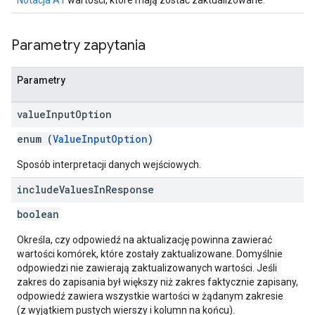
Notacja A1
wartości, które mają zostać zaktualizowane.
Parametry zapytania
Parametry
value
Input
Option
enum (
ValueInputOption
)
Sposób interpretacji danych wejściowych.
include
Values
In
Response
boolean
Określa, czy odpowiedź na aktualizację powinna zawierać
wartości komórek, które zostały zaktualizowane. Domyślnie
odpowiedzi nie zawierają zaktualizowanych wartości. Jeśli
zakres do zapisania był większy niż zakres faktycznie zapisany,
odpowiedź zawiera wszystkie wartości w żądanym zakresie
(z wyjątkiem pustych wierszy i kolumn na końcu).