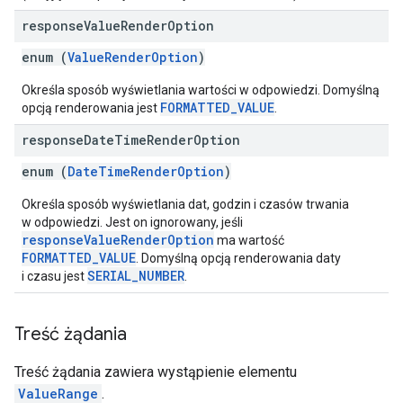
response
Value
Render
Option
enum (
ValueRenderOption
)
Określa sposób wyświetlania wartości w odpowiedzi. Domyślną
FORMATTED_VALUE
opcją renderowania jest
.
response
Date
Time
Render
Option
enum (
DateTimeRenderOption
)
Określa sposób wyświetlania dat, godzin i czasów trwania
w odpowiedzi. Jest on ignorowany, jeśli
responseValueRenderOption
ma wartość
FORMATTED_VALUE
. Domyślną opcją renderowania daty
SERIAL_NUMBER
i czasu jest
.
Treść żądania
Treść żądania zawiera wystąpienie elementu
ValueRange
.