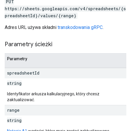
PUT
https://sheets.googleapis.com/v4/spreadsheets/{s
preadsheetId}/values/{range}
Adres URL używa składni
transkodowania gRPC
.
Parametry ścieżki
Parametry
spreadsheet
Id
string
Identyfikator arkusza kalkulacyjnego, który chcesz
zaktualizować.
range
string