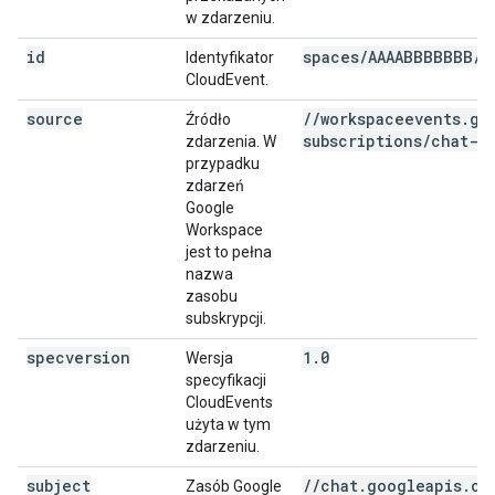
w zdarzeniu.
id
spaces/AAAABBBBBBB/s
Identyfikator
CloudEvent.
source
/
/
workspaceevents
.
go
Źródło
subscriptions
/
chat-s
zdarzenia. W
przypadku
zdarzeń
Google
Workspace
jest to pełna
nazwa
zasobu
subskrypcji.
specversion
1.0
Wersja
specyfikacji
CloudEvents
użyta w tym
zdarzeniu.
subject
//chat.googleapis.co
Zasób Google