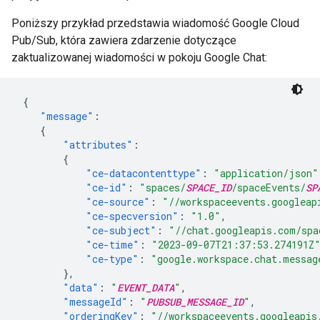
Poniższy przykład przedstawia wiadomość Google Cloud
Pub/Sub, która zawiera zdarzenie dotyczące
zaktualizowanej wiadomości w pokoju Google Chat:
{
"message"
:
{
"attributes"
:
{
"ce-datacontenttype"
:
"application/json"
"ce-id"
:
"spaces/
SPACE_ID
/spaceEvents/
SP
"ce-source"
:
"//workspaceevents.googleap
"ce-specversion"
:
"1.0"
,
"ce-subject"
:
"//chat.googleapis.com/spa
"ce-time"
:
"2023-09-07T21:37:53.274191Z
"ce-type"
:
"google.workspace.chat.messag
},
"data"
:
"
EVENT_DATA
"
,
"messageId"
:
"
PUBSUB_MESSAGE_ID
"
,
"orderingKey"
:
"//workspaceevents.googleapis