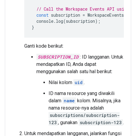
// Call the Workspace Events API using t
const
subscription
=
WorkspaceEvents
.
Subs
console
.
log
(
subscription
);
}
Ganti kode berikut:
SUBSCRIPTION_ID
: ID langganan. Untuk
mendapatkan ID, Anda dapat
menggunakan salah satu hal berikut:
Nilai kolom
uid
.
ID nama resource yang diwakili
dalam
name
kolom. Misalnya, jika
nama resource-nya adalah
subscriptions/subscription-
123
, gunakan
subscription-123
.
Untuk mendapatkan langganan, jalankan fungsi