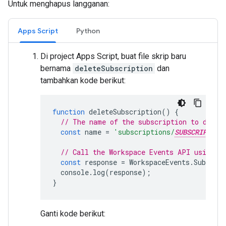
Untuk menghapus langganan:
Apps Script
Python
Di project Apps Script, buat file skrip baru
bernama
deleteSubscription
dan
tambahkan kode berikut:
function
deleteSubscription
()
{
// The name of the subscription to delet
const
name
=
'subscriptions/
SUBSCRIPTION
// Call the Workspace Events API using t
const
response
=
WorkspaceEvents
.
Subscrip
console
.
log
(
response
);
}
Ganti kode berikut: