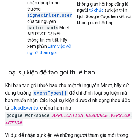
nhận dạng trong
không gian hội họp cũng là
trường
người
tổ chức
sự kiện trên
signedinUser.user
Lịch Google được liên kết với
của tài nguyên
không gian hội họp.
participants
Meet
API REST. Để biết
thông tin chi tiết, hãy
xem phần
Làm việc với
người tham gia
.
Loại sự kiện để tạo gói thuê bao
Khi bạn tạo gói thuê bao cho một tài nguyên Meet, hãy sử
dụng trường
eventTypes[]
để chỉ định loại sự kiện mà
bạn muốn nhận. Các loại sự kiện được định dạng theo đặc
tả
CloudEvents
, chẳng hạn như
google.workspace.
APPLICATION
.
RESOURCE
.
VERSION
.
ACTION
.
Ví dụ: để nhận sự kiện về những người tham gia mới trong