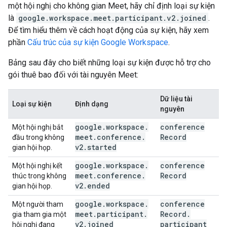
một hội nghị cho không gian Meet, hãy chỉ định loại sự kiện
là
google.workspace.meet.participant.v2.joined
.
Để tìm hiểu thêm về cách hoạt động của sự kiện, hãy xem
phần
Cấu trúc của sự kiện Google Workspace
.
Bảng sau đây cho biết những loại sự kiện được hỗ trợ cho
gói thuê bao đối với tài nguyên Meet:
Dữ liệu tài
Loại sự kiện
Định dạng
nguyên
google
.
workspace
.
conference
Một hội nghị bắt
meet
.
conference
.
Record
đầu trong không
v2
.
started
gian hội họp.
google
.
workspace
.
conference
Một hội nghị kết
meet
.
conference
.
Record
thúc trong không
v2
.
ended
gian hội họp.
google
.
workspace
.
conference
Một người tham
meet
.
participant
.
Record
.
gia tham gia một
v2
.
joined
participant
hội nghị đang