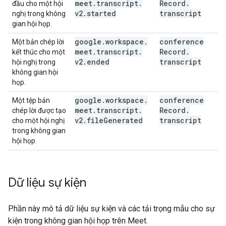
meet
.
transcript
.
Record
.
đầu cho một hội
v2
.
started
transcript
nghị trong không
gian hội họp.
google
.
workspace
.
conference
Một bản chép lời
meet
.
transcript
.
Record
.
kết thúc cho một
v2
.
ended
transcript
hội nghị trong
không gian hội
họp.
google
.
workspace
.
conference
Một tệp bản
meet
.
transcript
.
Record
.
chép lời được tạo
v2
.
file
Generated
transcript
cho một hội nghị
trong không gian
hội họp.
Dữ liệu sự kiện
Phần này mô tả dữ liệu sự kiện và các tải trọng mẫu cho sự
kiện trong không gian hội họp trên Meet.