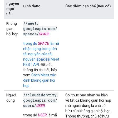
nguyên
Định dạng
Các điểm hạn chế (nếu có)
mục
tiêu
/
/
meet
.
Không
googleapis
.
com
/
gian
spaces
/
SPACE
hội họp
trong đó
SPACE
là mã
nhận dạng trong tên
tài nguyên của tài
spaces
nguyên
Meet
REST API.
Để biết
thông tin chi tiết, hãy
xem
Cách Meet xác
định không gian hội
họp
.
/
/
cloudidentity
.
Người
Gói thuê bao nhận sự kiện
googleapis
.
com
/
dùng
về tất cả không gian hội họp
users
/
USER
mà người dùng là chủ sở
hữu của không gian hội họp.
trong đó
USER
là mã
Thông thường, chủ sở hữu