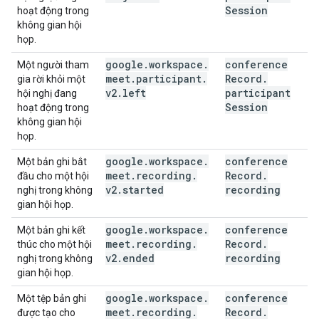
Session
hoạt động trong
không gian hội
họp.
google
.
workspace
.
conference
Một người tham
meet
.
participant
.
Record
.
gia rời khỏi một
v2
.
left
participant
hội nghị đang
Session
hoạt động trong
không gian hội
họp.
google
.
workspace
.
conference
Một bản ghi bắt
meet
.
recording
.
Record
.
đầu cho một hội
v2
.
started
recording
nghị trong không
gian hội họp.
google
.
workspace
.
conference
Một bản ghi kết
meet
.
recording
.
Record
.
thúc cho một hội
v2
.
ended
recording
nghị trong không
gian hội họp.
google
.
workspace
.
conference
Một tệp bản ghi
meet
.
recording
.
Record
.
được tạo cho