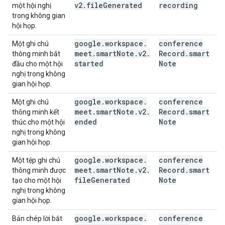
v2
.
file
Generated
recording
một hội nghị
trong không gian
hội họp.
google
.
workspace
.
conference
Một ghi chú
meet
.
smart
Note
.
v2
.
Record
.
smart
thông minh bắt
started
Note
đầu cho một hội
nghị trong không
gian hội họp.
google
.
workspace
.
conference
Một ghi chú
meet
.
smart
Note
.
v2
.
Record
.
smart
thông minh kết
ended
Note
thúc cho một hội
nghị trong không
gian hội họp.
google
.
workspace
.
conference
Một tệp ghi chú
meet
.
smart
Note
.
v2
.
Record
.
smart
thông minh được
file
Generated
Note
tạo cho một hội
nghị trong không
gian hội họp.
google
.
workspace
.
conference
Bản chép lời bắt