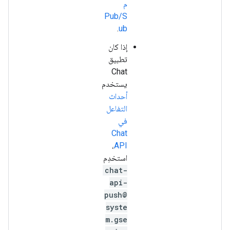
م
Pub/S
.
ub
إذا كان
تطبيق
Chat
يستخدم
أحداث
التفاعل
في
Chat
،
API
استخدِم
chat-
api-
push@
syste
m.gse