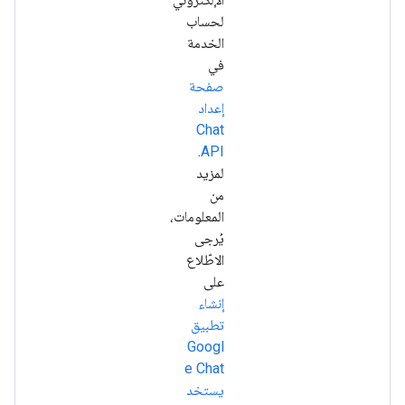
لحساب
الخدمة
في
صفحة
إعداد
Chat
.
API
لمزيد
من
المعلومات،
يُرجى
الاطّلاع
على
إنشاء
تطبيق
Googl
e Chat
يستخد