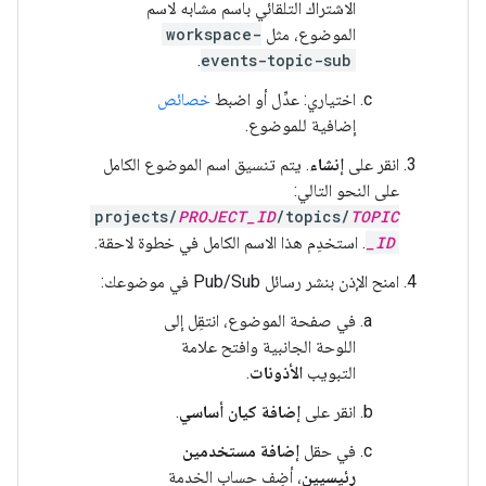
الاشتراك التلقائي باسم مشابه لاسم
الموضوع، مثل
workspace-
.
events-topic-sub
اختياري: عدِّل أو اضبط
خصائص
إضافية للموضوع.
انقر على
إنشاء
. يتم تنسيق اسم الموضوع الكامل
على النحو التالي:
projects/
PROJECT_ID
/topics/
TOPIC
_ID
. استخدِم هذا الاسم الكامل في خطوة لاحقة.
امنح الإذن بنشر رسائل Pub/Sub في موضوعك:
في صفحة الموضوع، انتقِل إلى
اللوحة الجانبية وافتح علامة
التبويب
الأذونات
.
انقر على
إضافة كيان أساسي
.
في حقل
إضافة مستخدمين
رئيسيين
، أضِف حساب الخدمة