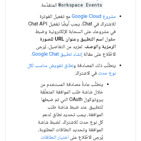
Workspace Events
المتقدّمة.
مشروع Google Cloud
مع تفعيل الفوترة
للاشتراك في Chat، يجب أيضًا تفعيل Chat API
في مشروعك على السحابة الإلكترونية وضبط
حقول
اسم التطبيق
و
عنوان URL للصورة
الرمزية
و
الوصف
. لمزيد من التفاصيل، يُرجى
الاطّلاع على مقالة
إنشاء تطبيق Google Chat
.
يتطلّب ذلك المصادقة و
نطاق تفويض مناسب لكل
نوع حدث
في الاشتراك:
يتطلّب عادةً مصادقة المستخدم من
خلال شاشة طلب الموافقة المتعلّقة
ببروتوكول OAuth التي تم ضبطها
للتطبيق. عند ضبط شاشة طلب
الموافقة، يجب تحديد نطاق لدعم
كل نوع حدث للاشتراك. لضبط شاشة
الموافقة وتحديد النطاقات المطلوبة،
يُرجى الاطّلاع على
اختيار النطاقات
.