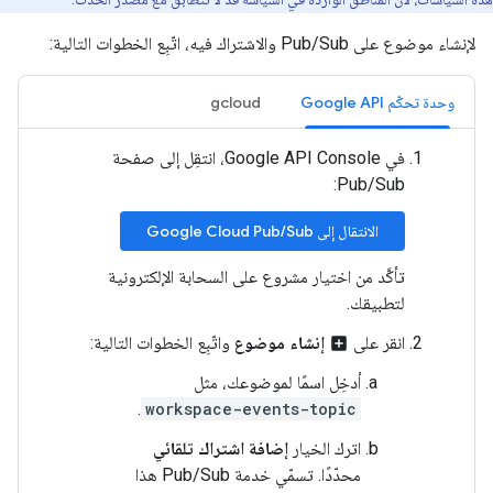
لإنشاء موضوع على Pub/Sub والاشتراك فيه، اتّبِع الخطوات التالية:
وحدة تحكّم Google API
gcloud
في Google API Console، انتقِل إلى صفحة
Pub/Sub:
الانتقال إلى Google Cloud Pub/Sub
تأكَّد من اختيار مشروع على السحابة الإلكترونية
لتطبيقك.
انقر على
إنشاء موضوع
واتّبِع الخطوات التالية:
add_box
أدخِل اسمًا لموضوعك، مثل
.
workspace-events-topic
اترك الخيار
إضافة اشتراك تلقائي
محدّدًا. تسمّي خدمة Pub/Sub هذا