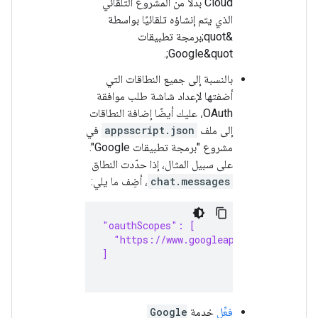
Cloud بدلاً من المشروع التلقائي
الذي يتم إنشاؤه تلقائيًا بواسطة
&quot;برمجة تطبيقات
Google&quot;.
بالنسبة إلى جميع النطاقات التي
أضفتها لإعداد شاشة طلب موافقة
OAuth، عليك أيضًا إضافة النطاقات
إلى ملف
appsscript.json
في
مشروع "برمجة تطبيقات Google".
على سبيل المثال، إذا حدّدت النطاق
chat.messages
، أضِف ما يلي:
"oauthScopes": [
  "https://www.googleapis.com/auth/ch
]
فعِّل
خدمة
Google