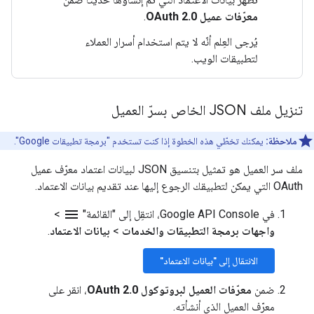
معرّفات عميل OAuth 2.0
.
يُرجى العِلم أنّه لا يتم استخدام أسرار العملاء
لتطبيقات الويب.
تنزيل ملف JSON الخاص بسرّ العميل
ملاحظة:
يمكنك تخطّي هذه الخطوة إذا كنت تستخدم "برمجة تطبيقات Google".
ملف سر العميل هو تمثيل بتنسيق JSON لبيانات اعتماد معرّف عميل
OAuth التي يمكن لتطبيقك الرجوع إليها عند تقديم بيانات الاعتماد.
menu
في Google API Console، انتقِل إلى "القائمة"
>
واجهات برمجة التطبيقات والخدمات
>
بيانات الاعتماد
.
الانتقال إلى "بيانات الاعتماد"
ضمن
معرّفات العميل لبروتوكول OAuth 2.0
، انقر على
معرّف العميل الذي أنشأته.