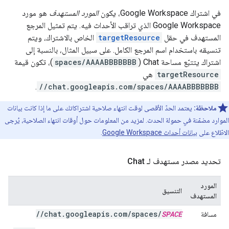
في اشتراك Google Workspace، يكون
المورد المستهدف
هو مورد
Google Workspace الذي تراقب الأحداث فيه. يتم تمثيل المرجع
المستهدف في حقل
targetResource
الخاص بالاشتراك، ويتم
تنسيقه باستخدام اسم المرجع الكامل. على سبيل المثال، بالنسبة إلى
اشتراك يتتبّع مساحة Chat (
spaces/AAAABBBBBBB
)، تكون قيمة
targetResource
هي
.
//chat.googleapis.com/spaces/AAAABBBBBBB
ملاحظة:
يعتمد الحدّ الأقصى لوقت انتهاء صلاحية اشتراكاتك على ما إذا كانت بيانات
الموارد مضمّنة في حمولة الحدث. لمزيد من المعلومات حول أوقات انتهاء الصلاحية، يُرجى
الاطّلاع على
بيانات أحداث Google Workspace
.
تحديد مصدر مستهدف لـ Chat
المورد
التنسيق
المستهدف
//chat.googleapis.com/spaces/
SPACE
مسافة