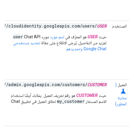
//cloudidentity.googleapis.com/users/
USER
المستخدم
user
حيث
USER
هو المعرّف في
اسم مورد
مورد Chat API
.
لمزيد من التفاصيل، يُرجى الاطّلاع على مقالة
تحديد مستخدمي
Google Chat وتحديدهم
.
//admin.googleapis.com/customers/
CUSTOMER
العميل
(
science
حيث
CUSTOMER
هو رقم تعريف العميل. يمكنك أيضًا استخدام
معاينة
my_customer
الاسم المستعار
لنطاق العميل في تطبيق Chat.
المطور)