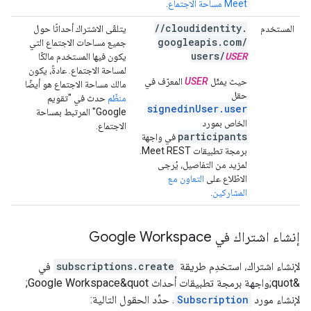
Meet مساحة الاجتماع
.
/
/
cloudidentity
.
المستخدم
يتلقّى الاشتراك أحداثًا حول
googleapis
.
com
/
جميع مساحات الاجتماع التي
users
/
USER
يكون فيها المستخدم مالكًا
لمساحة الاجتماع. عادةً، يكون
حيث يمثّل
USER
المعرّف في
مالك مساحة الاجتماع هو أيضًا
حقل
منظّم
حدث في "تقويم
signedinUser.user
Google" المرتبط بمساحة
الخاص بمورد
الاجتماع.
participants
في واجهة
برمجة تطبيقات Meet REST.
لمزيد من التفاصيل، يُرجى
الاطّلاع على
التعاون مع
المشاركين
.
إنشاء اشتراك في Google Workspace
لإنشاء اشتراك، استخدِم طريقة
subscriptions.create
في
&quot;واجهة برمجة تطبيقات أحداث Google Workspace&quot;
لإنشاء مورد
Subscription
. حدِّد الحقول التالية: