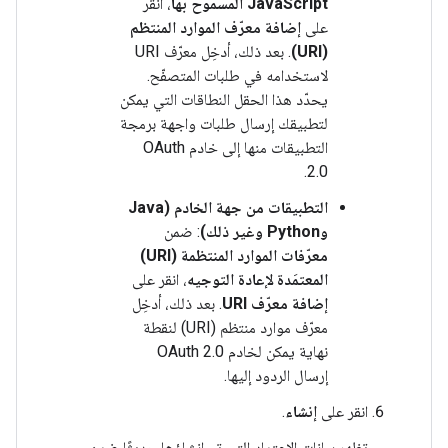
JavaScript المسموح بها
، انقر
على
إضافة معرّف الموارد المنتظم
(URI)
. بعد ذلك، أدخِل معرّف URI
لاستخدامه في طلبات المتصفّح.
يحدّد هذا الحقل النطاقات التي يمكن
لتطبيقك إرسال طلبات واجهة برمجة
التطبيقات منها إلى خادم OAuth
2.0.
التطبيقات من جهة الخادم (Java
وPython وغير ذلك)
: ضمن
معرّفات الموارد المنتظمة (URI)
المعتمَدة لإعادة التوجيه
، انقر على
إضافة معرّف URI
. بعد ذلك، أدخِل
معرّف موارد منتظم (URI) لنقطة
نهاية يمكن لخادم OAuth 2.0
إرسال الردود إليها.
انقر على
إنشاء
.
تظهر بيانات الاعتماد التي تم إنشاؤها حديثًا ضمن