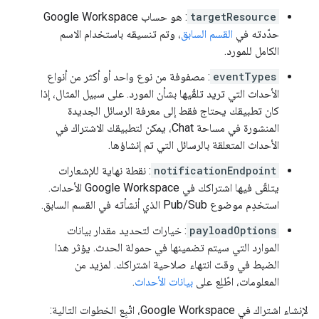
targetResource
: هو حساب Google Workspace
حدّدته في
القسم السابق
، وتم تنسيقه باستخدام الاسم
الكامل للمورد.
eventTypes
: مصفوفة من نوع واحد أو أكثر من أنواع
الأحداث التي تريد تلقّيها بشأن المورد. على سبيل المثال، إذا
كان تطبيقك يحتاج فقط إلى معرفة الرسائل الجديدة
المنشورة في مساحة Chat، يمكن لتطبيقك الاشتراك في
الأحداث المتعلقة بالرسائل التي تم إنشاؤها.
notificationEndpoint
: نقطة نهاية للإشعارات
يتلقّى فيها اشتراكك في Google Workspace الأحداث.
استخدِم موضوع Pub/Sub الذي أنشأته في القسم السابق.
payloadOptions
: خيارات لتحديد مقدار بيانات
الموارد التي سيتم تضمينها في حمولة الحدث. يؤثر هذا
الضبط في وقت انتهاء صلاحية اشتراكك. لمزيد من
المعلومات، اطّلِع على
بيانات الأحداث
.
لإنشاء اشتراك في Google Workspace، اتّبِع الخطوات التالية: