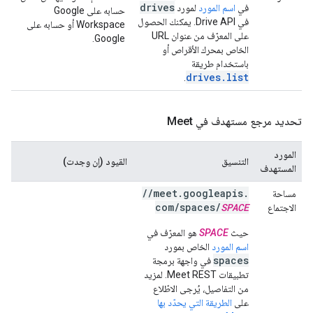
drives
في
اسم المورد
لمورد
حسابه على Google
في Drive API. يمكنك الحصول
Workspace أو حسابه على
على المعرّف من عنوان URL
Google.
الخاص بمحرك الأقراص أو
باستخدام طريقة
drives.list
.
تحديد مرجع مستهدف في Meet
المورد
التنسيق
القيود (إن وجدت)
المستهدف
/
/
meet
.
googleapis
.
مساحة
com
/
spaces
/
SPACE
الاجتماع
حيث
SPACE
هو المعرّف في
اسم المورد
الخاص بمورد
spaces
في واجهة برمجة
تطبيقات Meet REST. لمزيد
من التفاصيل، يُرجى الاطّلاع
على
الطريقة التي يحدّد بها