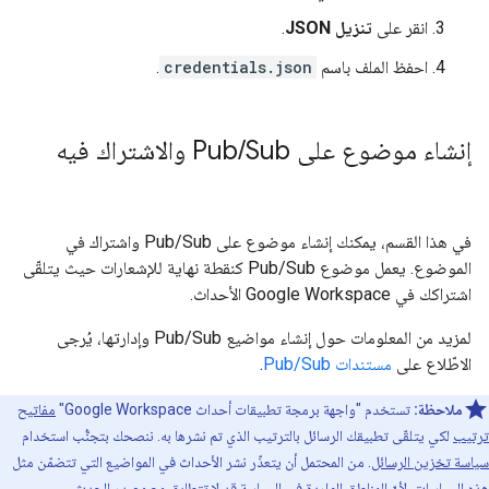
انقر على
تنزيل JSON
.
احفظ الملف باسم
credentials.json
.
إنشاء موضوع على Pub
Sub والاشتراك فيه
/
في هذا القسم، يمكنك إنشاء موضوع على Pub/Sub واشتراك في
الموضوع. يعمل موضوع Pub/Sub كنقطة نهاية للإشعارات حيث يتلقّى
اشتراكك في Google Workspace الأحداث.
لمزيد من المعلومات حول إنشاء مواضيع Pub/Sub وإدارتها، يُرجى
الاطّلاع على
مستندات Pub/Sub
.
ملاحظة:
تستخدم "واجهة برمجة تطبيقات أحداث Google Workspace"
مفاتيح
ترتيب
لكي يتلقّى تطبيقك الرسائل بالترتيب الذي تم نشرها به. ننصحك بتجنُّب استخدام
سياسة تخزين الرسائل
. من المحتمل أن يتعذّر نشر الأحداث في المواضيع التي تتضمّن مثل
هذه السياسات، لأنّ المناطق الواردة في السياسة قد لا تتطابق مع مصدر الحدث.