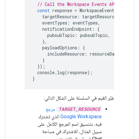
// Call the Workspace Events API using t
const
response
=
WorkspaceEvents
.
Subscrip
targetResource
:
targetResource
,
eventTypes
:
eventTypes
,
notificationEndpoint
:
{
pubsubTopic
:
pubsubTopic
,
},
payloadOptions
:
{
includeResource
:
resourceData
}
});
console
.
log
(
response
);
}
غيِّر القيم في السلسلة على الشكل التالي:
TARGET_RESOURCE
:
مرجع
Google Workspace
الذي تشترك
فيه، بتنسيق اسم المرجع الكامل. على
سبيل المثال، للاشتراك في مساحة
Chat تحمل رقم التعريف