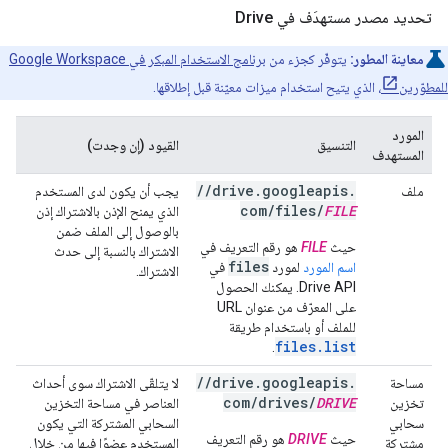
تحديد مصدر مستهدَف في Drive
معاينة المطور:
يتوفّر كجزء من
برنامج الاستخدام المبكر في Google Workspace
للمطوّرين
، الذي يتيح استخدام ميزات معيّنة قبل إطلاقها.
المورد
التنسيق
القيود (إن وجدت)
المستهدف
/
/
drive
.
googleapis
.
ملف
يجب أن يكون لدى المستخدم
com
/
files
/
FILE
الذي يمنح الإذن بالاشتراك إذن
بالوصول إلى الملف ضمن
حيث
FILE
هو رقم التعريف في
الاشتراك بالنسبة إلى حدث
files
اسم المورد
لمورد
في
الاشتراك.
Drive API. يمكنك الحصول
على المعرّف من عنوان URL
للملف أو باستخدام طريقة
files.list
.
/
/
drive
.
googleapis
.
مساحة
لا يتلقّى الاشتراك سوى أحداث
com
/
drives
/
DRIVE
تخزين
العناصر في مساحة التخزين
سحابي
السحابي المشتركة التي يكون
حيث
DRIVE
هو رقم التعريف
مشتركة
المستخدم عضوًا فيها من خلال