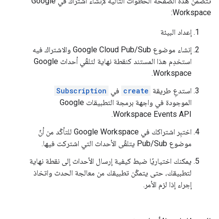
تتضمّن هذه الصفحة الخطوات التالية لإنشاء اشتراك في Google
Workspace:
إعداد البيئة
إنشاء موضوع Google Cloud Pub/Sub والاشتراك فيه
استخدِم هذا المستند كنقطة نهاية لتلقّي أحداث Google
Workspace.
استدعِ طريقة
create
في
Subscription
الموجودة في واجهة برمجة التطبيقات Google
Workspace Events API.
اختبِر اشتراكك في Google Workspace للتأكّد من أنّ
موضوع Pub/Sub يتلقّى الأحداث التي اشتركت فيها.
يمكنك اختياريًا ضبط كيفية إرسال الأحداث إلى نقطة نهاية
لتطبيقك، حتى يتمكّن تطبيقك من معالجة الحدث واتخاذ
إجراء إذا لزم الأمر.