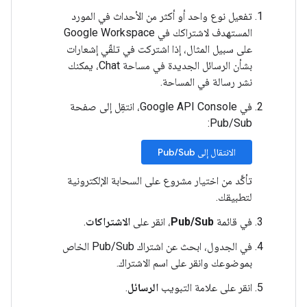
تفعيل نوع واحد أو أكثر من الأحداث في المورد
المستهدف لاشتراكك في Google Workspace
على سبيل المثال، إذا اشتركت في تلقّي إشعارات
بشأن الرسائل الجديدة في مساحة Chat، يمكنك
نشر رسالة في المساحة.
في Google API Console، انتقِل إلى صفحة
Pub/Sub:
الانتقال إلى Pub/Sub
تأكَّد من اختيار مشروع على السحابة الإلكترونية
لتطبيقك.
في قائمة
Pub/Sub
، انقر على
الاشتراكات
.
في الجدول، ابحث عن اشتراك Pub/Sub الخاص
بموضوعك وانقر على اسم الاشتراك.
انقر على علامة التبويب
الرسائل
.