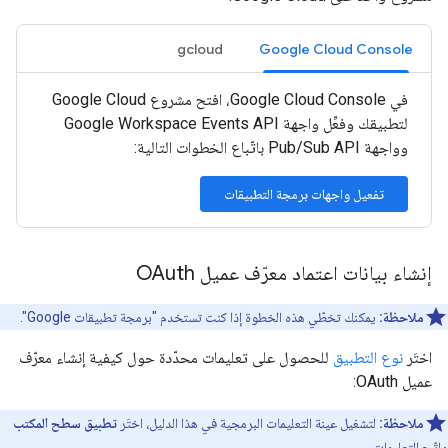
gcloud
Google Cloud Console
في Google Cloud Console، افتح مشروع Google Cloud
لتطبيقك وفعِّل واجهة Google Workspace Events API
وواجهة Pub/Sub API باتّباع الخطوات التالية:
تفعيل واجهات برمجة التطبيقات
إنشاء بيانات اعتماد معرّف عميل OAuth
ملاحظة:
يمكنك تخطّي هذه الخطوة إذا كنت تستخدم "برمجة تطبيقات Google".
اختَر
نوع التطبيق
للحصول على تعليمات محدّدة حول كيفية إنشاء معرّف
عميل OAuth:
ملاحظة:
لتشغيل عينة التعليمات البرمجية في هذا الدليل، اختَر
تطبيق سطح المكتب
واتّبِع التعليمات.