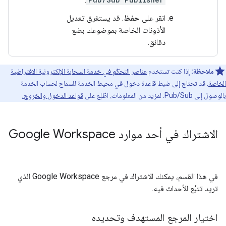
انقر على
حفظ
. قد يستغرق تعديل
الأذونات الخاصة بموضوعك بضع
دقائق.
ملاحظة:
إذا كنت تستخدم
عناصر التحكّم في خدمة السحابة الإلكترونية الافتراضية
الخاصة
، قد تحتاج إلى ضبط قاعدة دخول في محيط الخدمة للسماح لحساب الخدمة
بالوصول إلى Pub/Sub. لمزيد من المعلومات، اطّلِع على
قواعد الدخول والخروج.
الاشتراك في أحد موارد Google Workspace
في هذا القسم، يمكنك الاشتراك في مرجع Google Workspace الذي
تريد تتبُّع الأحداث فيه.
اختيار المرجع المستهدف وتحديده