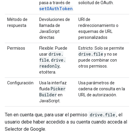
pasa a través de
solicitud de OAuth.
setOAuthToken
.
Método de
Devoluciones de
URI de
respuesta
llamada de
redireccionamiento o
JavaScript
esquemas de URL
directas
personalizados
Permisos
Flexible: Puede
Estricto: Solo se permite
drive
.
drive
.
file
usar
y no se
file
drive
.
,
puede combinar con
readonly
,
otros permisos.
etcétera.
Configuración
Usa la interfaz
Usa parámetros de
Picker
fluida
cadena de consulta en la
Builder
en
URL de autorización.
JavaScript.
Ten en cuenta que, para usar el permiso
drive.file
, el
usuario debe haber accedido a su cuenta cuando acceda al
Selector de Google.