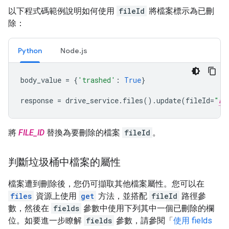
以下程式碼範例說明如何使用
fileId
將檔案標示為已刪
除：
Python
Node.js
body_value
=
{
'trashed'
:
True
}
response
=
drive_service
.
files
()
.
update
(
fileId
=
"
FI
將
FILE_ID
替換為要刪除的檔案
fileId
。
判斷垃圾桶中檔案的屬性
檔案遭到刪除後，您仍可擷取其他檔案屬性。您可以在
files
資源上使用
get
方法，並搭配
fileId
路徑參
數，然後在
fields
參數中使用下列其中一個已刪除的欄
位。如要進一步瞭解
fields
參數，請參閱「
使用 fields