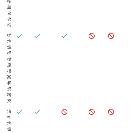
移
至
垃
圾
桶
從
垃
圾
桶
復
原
檔
案
和
資
料
夾
清
空
垃
圾