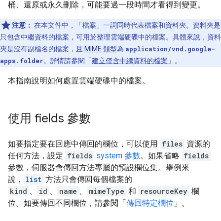
桶、還原或永久刪除，可能要過一段時間才看得到變更。
注意：
在本文件中，「檔案」一詞同時代表檔案和資料夾。資料夾是
只包含中繼資料的檔案，可用於整理雲端硬碟中的檔案。具體來說，資料
夾是沒有副檔名的檔案，且
MIME 類型
為
application/vnd.google-
apps.folder
。詳情請參閱「
建立僅含中繼資料的檔案
」。
本指南說明如何處置雲端硬碟中的檔案。
使用 fields 參數
如要指定要在回應中傳回的欄位，可以使用
files
資源的
任何方法，設定
fields
system 參數
。如果省略
fields
參數，伺服器會傳回方法專屬的預設欄位集。舉例來
說，
list
方法只會傳回每個檔案的
kind
、
id
、
name
、
mimeType
和
resourceKey
欄
位。如要傳回不同欄位，請參閱「
傳回特定欄位
」。