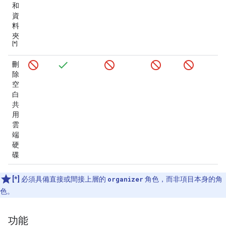
和
資
料
夾
[*]
刪
除
空
白
共
用
雲
端
硬
碟
[*]
必須具備直接或間接上層的
organizer
角色，而非項目本身的角
色。
功能