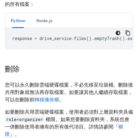
的所有檔案：
Python
Node.js
response
=
drive_service
.
files
()
.
emptyTrash
()
.
exec
刪除
您可以永久刪除雲端硬碟檔案，不必先移至垃圾桶。刪除後
共用對象就無法再存取檔案。如要讓其他人繼續存取檔案，
可以在刪除前
轉移擁有權
。
如要刪除共用雲端硬碟檔案，使用者必須對上層資料夾具備
role=organizer
權限。如果您要刪除資料夾，系統也會
一併刪除使用者擁有的所有後代項目。詳情請參閱「
權
限
」。