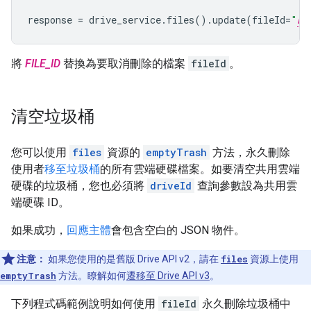
response
=
drive_service
.
files
()
.
update
(
fileId
=
"
FI
將
FILE_ID
替換為要取消刪除的檔案
fileId
。
清空垃圾桶
您可以使用
files
資源的
emptyTrash
方法，永久刪除
使用者
移至垃圾桶
的所有雲端硬碟檔案。如要清空共用雲端
硬碟的垃圾桶，您也必須將
driveId
查詢參數設為共用雲
端硬碟 ID。
如果成功，
回應主體
會包含空白的 JSON 物件。
注意：
如果您使用的是舊版 Drive API v2，請在
files
資源上使用
emptyTrash
方法。瞭解如何
遷移至 Drive API v3
。
下列程式碼範例說明如何使用
fileId
永久刪除垃圾桶中