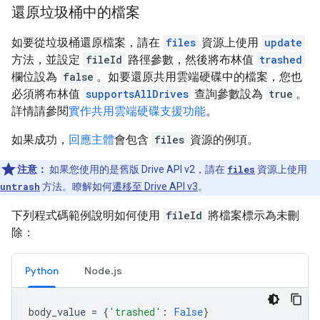
還原垃圾桶中的檔案
如要從垃圾桶還原檔案，請在
files
資源上使用
update
方法，並設定
fileId
路徑參數，然後將布林值
trashed
欄位設為
false
。如要還原共用雲端硬碟中的檔案，您也
必須將布林值
supportsAllDrives
查詢參數設為
true
。
詳情請參閱
實作共用雲端硬碟支援功能
。
如果成功，
回應主體
會包含
files
資源的例項。
注意：
如果您使用的是舊版 Drive API v2，請在
files
資源上使用
untrash
方法。瞭解如何
遷移至 Drive API v3
。
下列程式碼範例說明如何使用
fileId
將檔案標示為未刪
除：
Python
Node.js
body_value
=
{
'trashed'
:
False
}