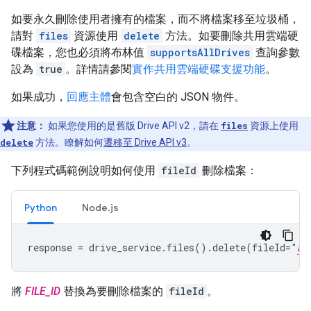
如要永久刪除使用者擁有的檔案，而不將檔案移至垃圾桶，
請對
files
資源使用
delete
方法。如要刪除共用雲端硬
碟檔案，您也必須將布林值
supportsAllDrives
查詢參數
設為
true
。詳情請參閱
實作共用雲端硬碟支援功能
。
如果成功，
回應主體
會包含空白的 JSON 物件。
注意：
如果您使用的是舊版 Drive API v2，請在
files
資源上使用
delete
方法。瞭解如何
遷移至 Drive API v3
。
下列程式碼範例說明如何使用
fileId
刪除檔案：
Python
Node.js
response
=
drive_service
.
files
()
.
delete
(
fileId
=
"
FI
將
FILE_ID
替換為要刪除檔案的
fileId
。