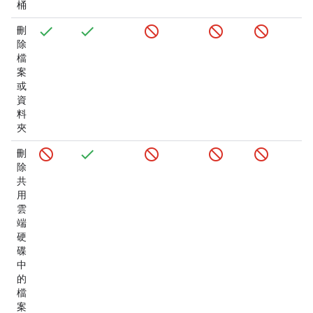
桶
刪
除
檔
案
或
資
料
夾
刪
除
共
用
雲
端
硬
碟
中
的
檔
案