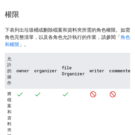
權限
下表列出垃圾桶或刪除檔案和資料夾所需的角色權限。如需
角色完整清單，以及各角色允許執行的作業，請參閱「
角色
和權限
」。
允
許
file
owner
organizer
writer
commenter
的
Organizer
操
作
將
檔
案
和
資
料
夾