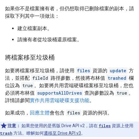
如果你不是檔案擁有者，但仍想取得已刪除檔案的副本，請
採取下列其中一項做法：
建立檔案副本。
請擁有者從垃圾桶還原檔案。
將檔案移至垃圾桶
如要將檔案移至垃圾桶，請使用
files
資源的
update
方
法，並搭配
fileId
路徑參數，然後將布林值
trashed
欄
位設為
true
。如要將共用雲端硬碟檔案移至垃圾桶，您也
必須將布林值
supportsAllDrives
查詢參數設為
true
。
詳情請參閱
實作共用雲端硬碟支援功能
。
如果成功，
回應主體
會包含
files
資源的例項。
注意：
如果您使用的是舊版 Drive API v2，請在
files
資源上使用
trash
方法。瞭解如何
遷移至 Drive API v3
。