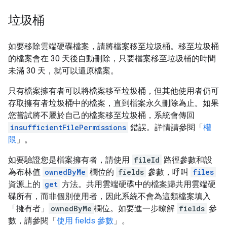
垃圾桶
如要移除雲端硬碟檔案，請將檔案移至垃圾桶。移至垃圾桶
的檔案會在 30 天後自動刪除，只要檔案移至垃圾桶的時間
未滿 30 天，就可以還原檔案。
只有檔案擁有者可以將檔案移至垃圾桶，但其他使用者仍可
存取擁有者垃圾桶中的檔案，直到檔案永久刪除為止。如果
您嘗試將不屬於自己的檔案移至垃圾桶，系統會傳回
insufficientFilePermissions
錯誤。詳情請參閱「
權
限
」。
如要驗證您是檔案擁有者，請使用
fileId
路徑參數和設
為布林值
ownedByMe
欄位的
fields
參數，呼叫
files
資源上的
get
方法。共用雲端硬碟中的檔案歸共用雲端硬
碟所有，而非個別使用者，因此系統不會為這類檔案填入
「擁有者」
ownedByMe
欄位。如要進一步瞭解
fields
參
數，請參閱「
使用 fields 參數
」。