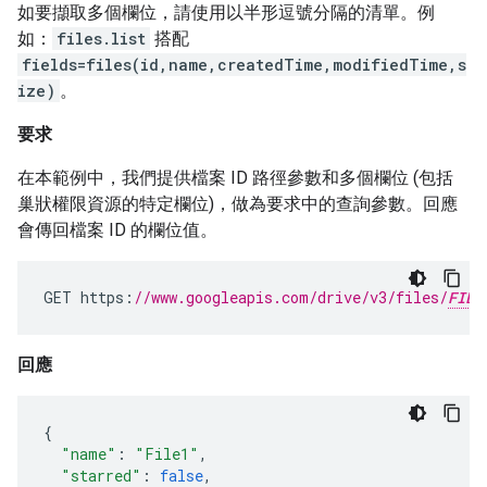
如要擷取多個欄位，請使用以半形逗號分隔的清單。例
如：
files.list
搭配
fields=files(id,name,createdTime,modifiedTime,s
ize)
。
要求
在本範例中，我們提供檔案 ID 路徑參數和多個欄位 (包括
巢狀權限資源的特定欄位)，做為要求中的查詢參數。回應
會傳回檔案 ID 的欄位值。
GET
https
:
//www.googleapis.com/drive/v3/files/
FILE
回應
{
"name"
:
"File1"
,
"starred"
:
false
,