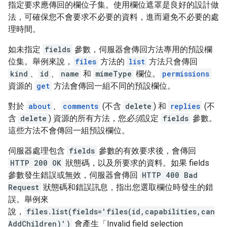
指定要求應傳回的欄位子集。使用欄位遮罩是良好的設計做
法，可確保您不會要求不必要的資料，進而避免不必要的處
理時間。
如未指定
fields
參數，伺服器會傳回方法專用的預設欄
位集。舉例來說，
files
方法的
list
方法只會傳回
kind
、
id
、
name
和
mimeType
欄位。
permissions
資源的
get
方法會傳回一組不同的預設欄位。
對於
about
、
comments
(不含
delete
) 和
replies
(不
含
delete
) 資源的所有方法，您
必須
設定
fields
參數。
這些方法不會傳回一組預設欄位。
伺服器處理包含
fields
參數的有效要求後，會傳回
HTTP 200 OK
狀態碼，以及所要求的資料。如果 fields
參數發生錯誤或無效，伺服器會傳回
HTTP 400 Bad
Request
狀態碼和錯誤訊息，指出您選取欄位時發生的錯
誤。舉例來
說，
files.list(fields='files(id,capabilities,can
AddChildren)')
會產生「Invalid field selection