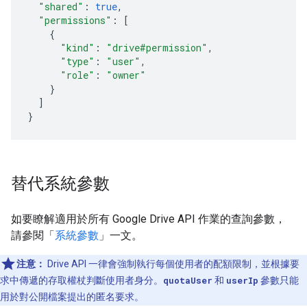
"shared"
:
true
,
"permissions"
:
[
{
"kind"
:
"drive#permission"
,
"type"
:
"user"
,
"role"
:
"owner"
}
]
}
替代系統參數
如要瞭解適用於所有 Google Drive API 作業的查詢參數，
請參閱「
系統參數
」一文。
注意：
Drive API 一律會強制執行每個使用者的配額限制，並根據要
求中傳遞的存取權杖判斷使用者身分。
quotaUser
和
userIp
參數只能
用於對公開檔案提出的匿名要求。