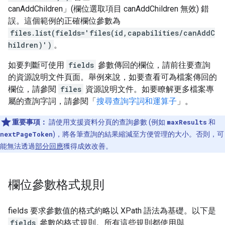
canAddChildren」(欄位選取項目 canAddChildren 無效) 錯
誤。這個範例的正確欄位參數為
files.list(fields='files(id,capabilities/canAddC
hildren)')
。
如要判斷可使用
fields
參數傳回的欄位，請前往要查詢
的資源說明文件頁面。舉例來說，如要查看可為檔案傳回的
欄位，請參閱
files
資源說明文件。如要瞭解更多檔案專
屬的查詢字詞，請參閱「
搜尋查詢字詞和運算子
」。
重要事項：
請使用支援資料分頁的查詢參數 (例如
maxResults
和
nextPageToken
)，將各筆查詢的結果縮減至方便管理的大小。否則，可
能無法透過
部分回應
獲得成效改善。
欄位參數格式規則
fields 要求參數值的格式約略以 XPath 語法為基礎。以下是
fields
參數的格式規則。所有這些規則都使用與