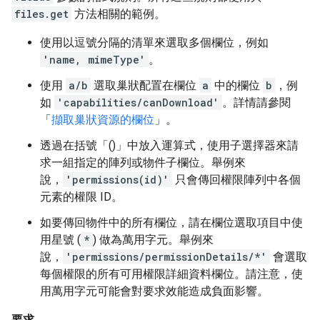
files.get
方法相關的範例。
使用以逗號分隔的清單來選取多個欄位，例如
'name, mimeType'
。
使用
a/b
選取巢狀配置在欄位
a
中的欄位
b
，例
如
'capabilities/canDownload'
。詳情請參閱
「
擷取巢狀資源的欄位
」。
透過在括號「()」中放入運算式，使用子選擇器來請
求一組指定的陣列或物件子欄位。舉例來
說，
'permissions(id)'
只會傳回權限陣列中各個
元素的權限 ID。
如要傳回物件中的所有欄位，請在欄位選取項目中使
用星號 (
*
) 做為萬用字元。舉例來
說，
'permissions/permissionDetails/*'
會選取
每個權限的所有可用權限詳細資料欄位。請注意，使
用萬用字元可能會對要求效能造成負面影響。
要求