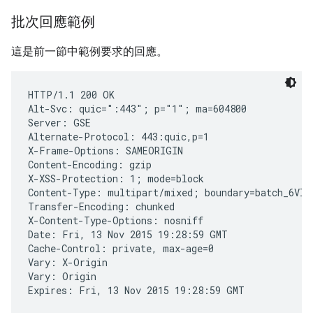
批次回應範例
這是前一節中範例要求的回應。
HTTP/1.1 200 OK

Alt-Svc: quic=":443"; p="1"; ma=604800

Server: GSE

Alternate-Protocol: 443:quic,p=1

X-Frame-Options: SAMEORIGIN

Content-Encoding: gzip

X-XSS-Protection: 1; mode=block

Content-Type: multipart/mixed; boundary=batch_6VIx
Transfer-Encoding: chunked

X-Content-Type-Options: nosniff

Date: Fri, 13 Nov 2015 19:28:59 GMT

Cache-Control: private, max-age=0

Vary: X-Origin

Vary: Origin

Expires: Fri, 13 Nov 2015 19:28:59 GMT