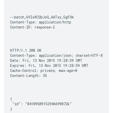
--batch_6VIxXCQbJoQ_AATxy_GgFUk

Content-Type: application/http

Content-ID: response-2
HTTP/1.1 200 OK

Content-Type: application/json; charset=UTF-8

Date: Fri, 13 Nov 2015 19:28:59 GMT

Expires: Fri, 13 Nov 2015 19:28:59 GMT

Cache-Control: private, max-age=0

Content-Length: 35
{

 "id": "04109509152946699072k"

}