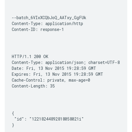
--batch_6VIxXCQbJoQ_AATxy_GgFUk

Content-Type: application/http

Content-ID: response-1
HTTP/1.1 200 OK

Content-Type: application/json; charset=UTF-8

Date: Fri, 13 Nov 2015 19:28:59 GMT

Expires: Fri, 13 Nov 2015 19:28:59 GMT

Cache-Control: private, max-age=0

Content-Length: 35
{

 "id": "12218244892818058021i"

}