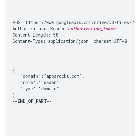
POST https://www.googleapis.com/drive/v3/files/
fil
Authorization: Bearer 
authorization_token
Content-Length: 58

Content-Type: application/json; charset=UTF-8
{

   "domain":"appsrocks.com",

   "role":"reader",

   "type":"domain"

}

--
END_OF_PART
--