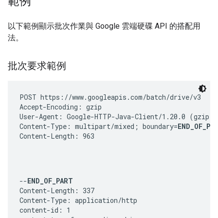
範例
以下範例顯示批次作業與 Google 雲端硬碟 API 的搭配用
法。
批次要求範例
POST https://www.googleapis.com/batch/drive/v3

Accept-Encoding: gzip

User-Agent: Google-HTTP-Java-Client/1.20.0 (gzip)

Content-Type: multipart/mixed; boundary=
END_OF_PA
Content-Length: 963
--
END_OF_PART
Content-Length: 337

Content-Type: application/http

content-id: 1
