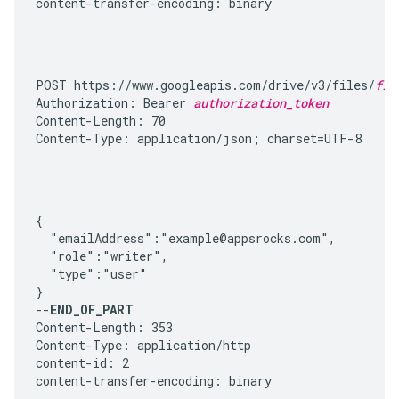
content-transfer-encoding: binary
POST https://www.googleapis.com/drive/v3/files/
fil
Authorization: Bearer 
authorization_token
Content-Length: 70

Content-Type: application/json; charset=UTF-8
{

  "emailAddress":"example@appsrocks.com",

  "role":"writer",

  "type":"user"

}

--
END_OF_PART
Content-Length: 353

Content-Type: application/http

content-id: 2

content-transfer-encoding: binary