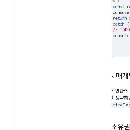
try
{
개요
const
r
라벨 수명 주기
console
범위 및 관리자 액세스 권한 설정
return
}
catch
(
v2beta와 v2 비교
// TODO
빠른 시작
console
라벨 만들기 및 게시하기
}
라벨 업데이트
}
라벨 사용 중지
,
사용 설정
,
삭제
라벨 검색
문제 해결
fields 
Google Picker API
개요
응답에서 반환할
웹 앱에 Google Picker 통합
개변수를 생략하면
데스크톱 및 모바일 앱에 Google Picker 통
name
,
mimeTy
합
코드 샘플
파일 소유
확장 및 자동화