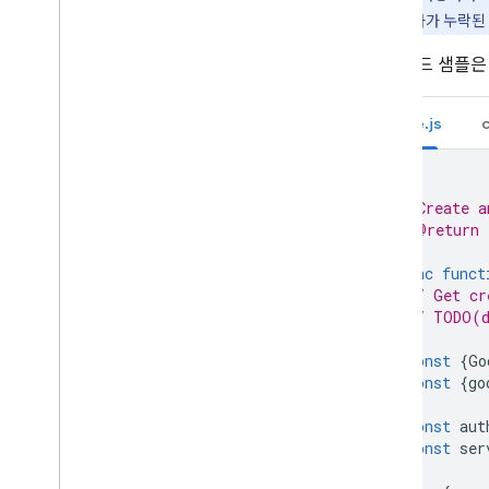
Drive UI와 통합
드합니다. 확장자가 누락된 
웹 앱에 Drive 위젯 통합
공유 드라이브와 통합
다음 코드 샘플은
라벨 관리
기술 및 권장사항
Node.js
c
문제 해결
Drive 앱 게시
/**
Drive API v3로 이전
 * Create a
 * @return 
Drive Activity API
 */
개요
async
funct
데이터 모델
// Get cr
// TODO(d
요청 수행
클라이언트 라이브러리 설치
const
{
Go
v1에서 이전
const
{
go
빠른 시작
문제 해결
const
aut
const
ser
Drive Labels API