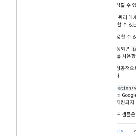
사전 생성할 수 있
count
쿼리 매개
다. 요청할 수 있
ID를 사용할 수 
ID가 생성되면
i
해진 ID를 사용합
파일이 성공적으
않습니다.
application/
성된 ID는 Goog
로드는 지원되지 
다음 코드 샘플은
Node.js
c