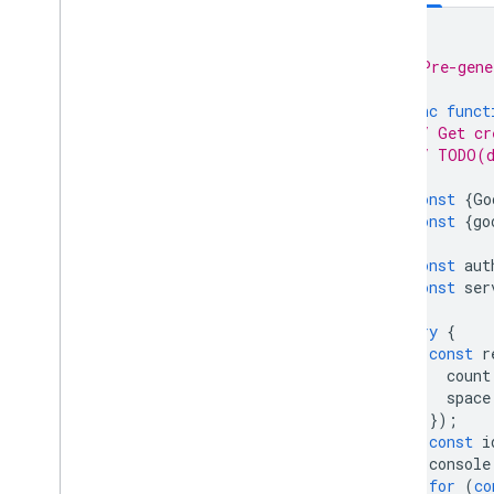
/**
 * Pre-gene
 */
async
funct
// Get cr
// TODO(d
const
{
Go
const
{
go
const
aut
const
ser
try
{
const
r
count
space
});
const
i
console
for
(
co