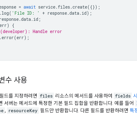
esponse
=
await
service
.
files
.
create
({});
.
log
(
'File ID: '
+
response
.
data
.
id
);
response
.
data
.
id
;
err
)
{
(developer): Handle error
.
error
(
err
);
매개변수 사용
 필드를 지정하려면
files
리소스의 메서드를 사용하여
fields
 서버는 메서드에 특정한 기본 필드 집합을 반환합니다. 예를 들어
pe
,
resourceKey
필드만 반환합니다. 다른 필드를 반환하려면
특
권