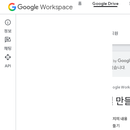
홈
Google Drive
Workspace
Google Drive
정보
개요
가이드
참조
MCP 서버
샘플
지원
채팅
API
있을 수 있습니다.
시작하기
Drive API 개요
홈
Google Wor
Google Workspace 시작하기
OAuth 동의 구성
파일 만들
Drive API
범위 선택
이 페이지의 내용
빠른 시작
파일 만들기