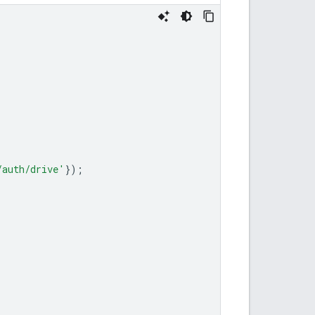
/auth/drive'
});