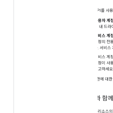
부가기능
Apps Script
Drive API를
사용자 계정 (
이 내 드라
서비스 계
계정의 전용
다. 서비스
서비스 계정
계정이 사용
참고하세요
파일 권한에 대한
파일과 함께
files
리소스