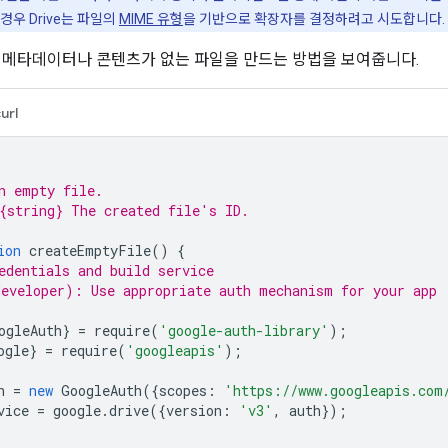
경우 Drive는 파일의
MIME 유형
을 기반으로 확장자를 결정하려고 시도합니다.
 메타데이터나 콘텐츠가 없는 파일을 만드는 방법을 보여줍니다.
url
n empty file.
{string} The created file's ID.
ion
createEmptyFile
()
{
edentials and build service
eveloper): Use appropriate auth mechanism for your app
ogleAuth
}
=
require
(
'google-auth-library'
);
ogle
}
=
require
(
'googleapis'
);
h
=
new
GoogleAuth
({
scopes
:
'https://www.googleapis.com
vice
=
google
.
drive
({
version
:
'v3'
,
auth
});