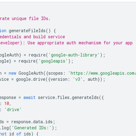
rate unique file IDs.
ion
generateFileIds
()
{
edentials and build service
eveloper): Use appropriate auth mechanism for your app
ogleAuth
}
=
require
(
'google-auth-library'
);
ogle
}
=
require
(
'googleapis'
);
h
=
new
GoogleAuth
({
scopes
:
'https://www.googleapis.com
vice
=
google
.
drive
({
version
:
'v3'
,
auth
});
esponse
=
await
service
.
files
.
generateIds
({
:
10
,
:
'drive'
ds
=
response
.
data
.
ids
;
.
log
(
'Generated IDs:'
);
nst
id
of
ids
)
{