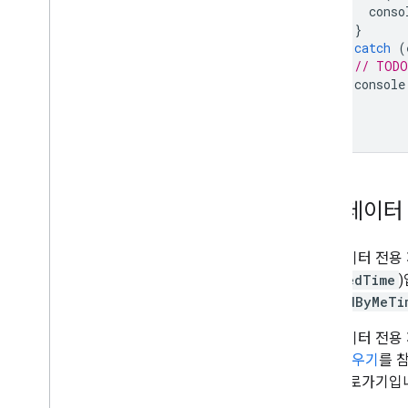
conso
}
}
catch
(
// TODO
console
}
}
메타데이터 
메타데이터 전용 
createdTime
viewedByMeTi
메타데이터 전용 
기 및 채우기
를 
키는 바로가기입