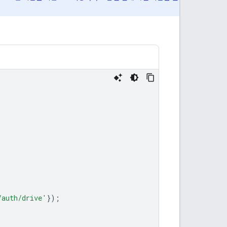
/auth/drive'
});