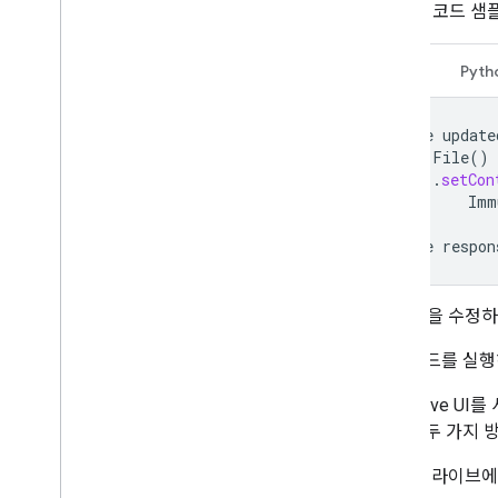
다. 다음 코드 
자바
Pyth
File
update
new
File
()
.
setCon
Imm
File
respon
FILE_ID
을 수정
샘플 코드를 실행
또한 Drive U
행하는 두 가지 
드라이브에