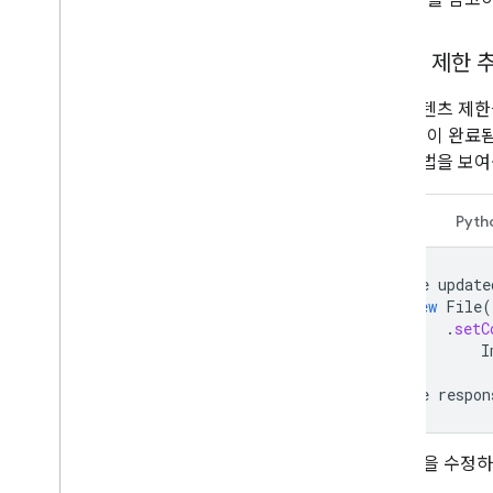
콘텐츠 제한 
파일 콘텐츠 제
다. '계약이 완
하는 방법을 보여
자바
Pyth
File
update
new
File
(
.
setC
I
File
respon
FILE_ID
을 수정