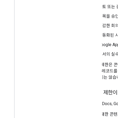
데이터 모델
검토 또는 
요청 수행
항목을 승인
클라이언트 라이브러리 설치
v1에서 이전
민감한 회의
빠른 시작
자동화된 
문제 해결
Google A
Drive Labels API
문서의 실수
개요
라벨 수명 주기
콘텐츠 제한은 콘
범위 및 관리자 액세스 권한 설정
한 불변 레코드를
v2beta와 v2 비교
보장하지는 않습
빠른 시작
라벨 만들기 및 게시하기
콘텐츠 제한이
라벨 업데이트
라벨 사용 중지
,
사용 설정
,
삭제
Google Docs,
라벨 검색
문제 해결
상품에 대한 콘텐