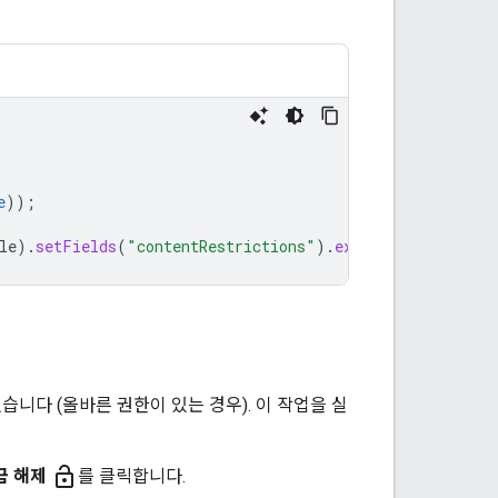
e
));
le
).
setFields
(
"contentRestrictions"
).
execute
();
습니다 (올바른 권한이 있는 경우). 이 작업을 실
lock_open
금 해제
를 클릭합니다.