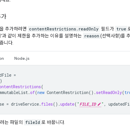
추가
한을 추가하려면
contentRestrictions.readOnly
필드가
true
료됨'과 같이 제한을 추가하는 이유를 설명하는
reason
(선택사항)를 
줍니다.
on
Node.js
dFile
=
)
ontentRestrictions
(
mmutableList
.
of
(
new
ContentRestriction
().
setReadOnly
(
tr
se
=
driveService
.
files
().
update
(
"
FILE_ID
"
,
updatedFi
하려는 파일의
fileId
로 바꿉니다.