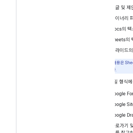
댓글 및 제안 
Google Picker API
개요
바이너리 
웹 앱에 Google Picker 통합
Docs의 
데스크톱 및 모바일 앱에 Google Picker 통
합
Sheets의
코드 샘플
슬라이드의
확장 및 자동화
부가기능
중요:
위의 내용은 Sh
Apps Script
경될 수 있습니다.
특정 파일 형식에
Google Fo
Google Si
Google Dr
바로가기 
기
를 참고