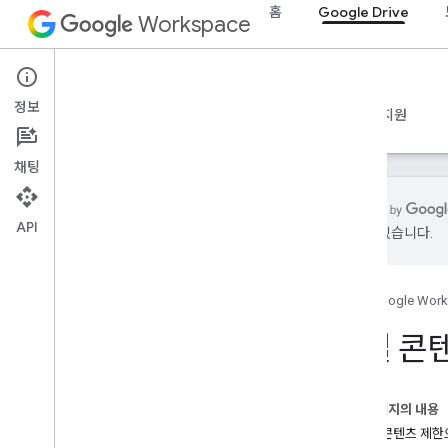
홈
Google Drive
Workspace
Google Drive
정보
개요
가이드
참조
MCP 서버
샘플
지원
채팅
API
있을 수 있습니다.
시작하기
Drive API 개요
홈
Google Wor
Google Workspace 시작하기
OAuth 동의 구성
파일 콘
Drive API
범위 선택
이 페이지의 내용
빠른 시작
Drive 콘텐츠 