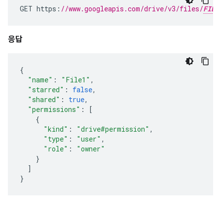
GET
https
:
//www.googleapis.com/drive/v3/files/
FILE
응답
{
"name"
:
"File1"
,
"starred"
:
false
,
"shared"
:
true
,
"permissions"
:
[
{
"kind"
:
"drive#permission"
,
"type"
:
"user"
,
"role"
:
"owner"
}
]
}