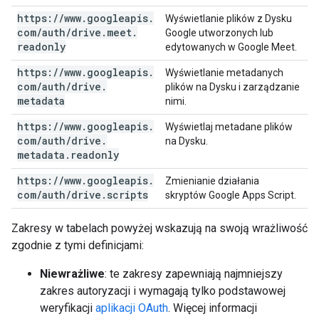
https:
/
/
www
.
googleapis
.
Wyświetlanie plików z Dysku
com
/
auth
/
drive
.
meet
.
Google utworzonych lub
readonly
edytowanych w Google Meet.
https:
/
/
www
.
googleapis
.
Wyświetlanie metadanych
com
/
auth
/
drive
.
plików na Dysku i zarządzanie
metadata
nimi.
https:
/
/
www
.
googleapis
.
Wyświetlaj metadane plików
com
/
auth
/
drive
.
na Dysku.
metadata
.
readonly
https:
/
/
www
.
googleapis
.
Zmienianie działania
com
/
auth
/
drive
.
scripts
skryptów Google Apps Script.
Zakresy w tabelach powyżej wskazują na swoją wrażliwość
zgodnie z tymi definicjami:
Niewrażliwe
: te zakresy zapewniają najmniejszy
zakres autoryzacji i wymagają tylko podstawowej
weryfikacji
aplikacji OAuth
. Więcej informacji