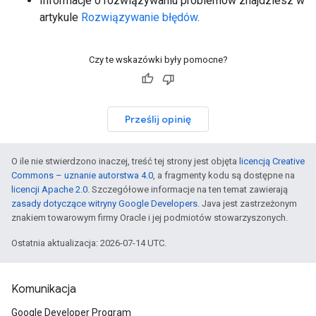
Informacje o rozwiązywaniu problemów znajdziesz w
artykule
Rozwiązywanie błędów
.
Czy te wskazówki były pomocne?
Prześlij opinię
O ile nie stwierdzono inaczej, treść tej strony jest objęta
licencją Creative
Commons – uznanie autorstwa 4.0
, a fragmenty kodu są dostępne na
licencji Apache 2.0
. Szczegółowe informacje na ten temat zawierają
zasady dotyczące witryny Google Developers
. Java jest zastrzeżonym
znakiem towarowym firmy Oracle i jej podmiotów stowarzyszonych.
Ostatnia aktualizacja: 2026-07-14 UTC.
Komunikacja
Google Developer Program