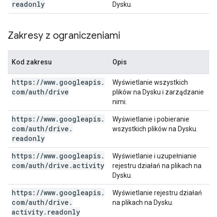
readonly
Dysku.
Zakresy z ograniczeniami
Kod zakresu
Opis
https:
/
/
www
.
googleapis
.
Wyświetlanie wszystkich
com
/
auth
/
drive
plików na Dysku i zarządzanie
nimi.
https:
/
/
www
.
googleapis
.
Wyświetlanie i pobieranie
com
/
auth
/
drive
.
wszystkich plików na Dysku.
readonly
https:
/
/
www
.
googleapis
.
Wyświetlanie i uzupełnianie
com
/
auth
/
drive
.
activity
rejestru działań na plikach na
Dysku.
https:
/
/
www
.
googleapis
.
Wyświetlanie rejestru działań
com
/
auth
/
drive
.
na plikach na Dysku.
activity
.
readonly