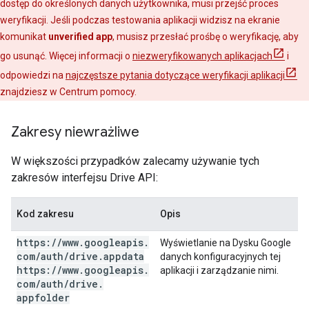
dostęp do określonych danych użytkownika, musi przejść proces
weryfikacji. Jeśli podczas testowania aplikacji widzisz na ekranie
komunikat
unverified app
, musisz przesłać prośbę o weryfikację, aby
go usunąć. Więcej informacji o
niezweryfikowanych aplikacjach
i
odpowiedzi na
najczęstsze pytania dotyczące weryfikacji aplikacji
znajdziesz w Centrum pomocy.
Zakresy niewrażliwe
W większości przypadków zalecamy używanie tych
zakresów interfejsu Drive API:
Kod zakresu
Opis
https:
/
/
www
.
googleapis
.
Wyświetlanie na Dysku Google
com
/
auth
/
drive
.
appdata
danych konfiguracyjnych tej
https:
/
/
www
.
googleapis
.
aplikacji i zarządzanie nimi.
com
/
auth
/
drive
.
appfolder