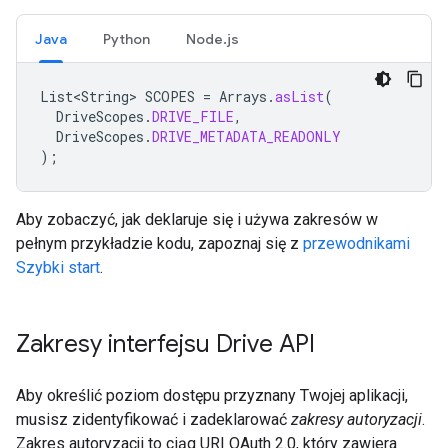
Java
Python
Node.js
List<String>
SCOPES
=
Arrays
.
asList
(
DriveScopes
.
DRIVE_FILE
,
DriveScopes
.
DRIVE_METADATA_READONLY
);
Aby zobaczyć, jak deklaruje się i używa zakresów w
pełnym przykładzie kodu, zapoznaj się z
przewodnikami
Szybki start
.
Zakresy interfejsu Drive API
Aby określić poziom dostępu przyznany Twojej aplikacji,
musisz zidentyfikować i zadeklarować
zakresy autoryzacji
.
Zakres autoryzacji to ciąg URI OAuth 2.0, który zawiera