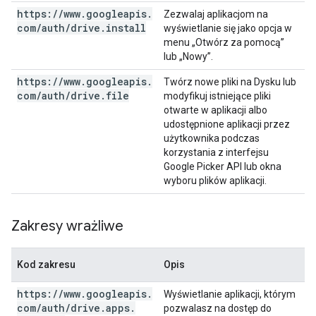
https:
/
/
www
.
googleapis
.
Zezwalaj aplikacjom na
com
/
auth
/
drive
.
install
wyświetlanie się jako opcja w
menu „Otwórz za pomocą”
lub „Nowy”.
https:
/
/
www
.
googleapis
.
Twórz nowe pliki na Dysku lub
com
/
auth
/
drive
.
file
modyfikuj istniejące pliki
otwarte w aplikacji albo
udostępnione aplikacji przez
użytkownika podczas
korzystania z interfejsu
Google Picker API lub okna
wyboru plików aplikacji.
Zakresy wrażliwe
Kod zakresu
Opis
https:
/
/
www
.
googleapis
.
Wyświetlanie aplikacji, którym
com
/
auth
/
drive
.
apps
.
pozwalasz na dostęp do