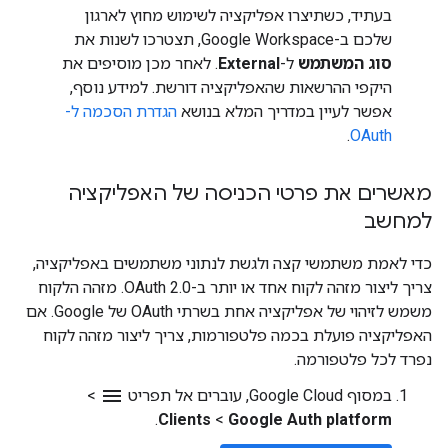
בעתיד, כשתיצרו אפליקציה לשימוש מחוץ לארגון
שלכם ב-Google Workspace, תצטרכו לשנות את
סוג המשתמש
ל-
External
. לאחר מכן מוסיפים את
היקפי ההרשאות שהאפליקציה דורשת. למידע נוסף,
אפשר לעיין במדריך המלא בנושא
הגדרת הסכמה ל-
.
OAuth
מאשרים את פרטי הכניסה של האפליקציה
למחשב
כדי לאמת משתמשי קצה ולגשת לנתוני משתמשים באפליקציה,
צריך ליצור מזהה לקוח אחד או יותר ב-OAuth 2.0. מזהה הלקוח
משמש לזיהוי של אפליקציה אחת בשרתי OAuth של Google. אם
האפליקציה פועלת בכמה פלטפורמות, צריך ליצור מזהה לקוח
נפרד לכל פלטפורמה.
menu
במסוף Google Cloud, עוברים אל תפריט
>
Google Auth platform
‏
>
Clients
.