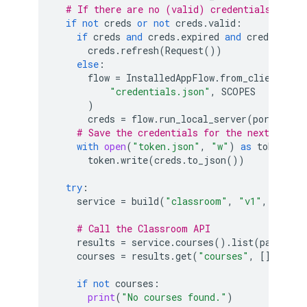
# If there are no (valid) credentials avail
if
not
creds
or
not
creds
.
valid
:
if
creds
and
creds
.
expired
and
creds
.
refre
creds
.
refresh
(
Request
())
else
:
flow
=
InstalledAppFlow
.
from_client_sec
"credentials.json"
,
SCOPES
)
creds
=
flow
.
run_local_server
(
port
=
0
)
# Save the credentials for the next run
with
open
(
"token.json"
,
"w"
)
as
token
:
token
.
write
(
creds
.
to_json
())
try
:
service
=
build
(
"classroom"
,
"v1"
,
creden
# Call the Classroom API
results
=
service
.
courses
()
.
list
(
pageSize
courses
=
results
.
get
(
"courses"
,
[])
if
not
courses
:
print
(
"No courses found."
)