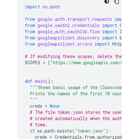
import
os.path
from
google.auth.transport.requests
import
Re
from
google.oauth2.credentials
import
Credent
from
google_auth_oauthlib.flow
import
Install
from
googleapiclient.discovery
import
build
from
googleapiclient.errors
import
HttpError
# If modifying these scopes, delete the file 
SCOPES
=
[
"https://www.googleapis.com/auth/cl
def
main
():
"""Shows basic usage of the Classroom API.
  Prints the names of the first 10 courses th
  """
creds
=
None
# The file token.json stores the user's acc
# created automatically when the authorizat
# time.
if
os
.
path
.
exists
(
"token.json"
):
creds
=
Credentials
.
from_authorized_user_