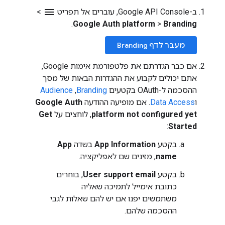
menu
ב-Google API Console, עוברים אל תפריט
>
.
Google Auth platform
>
Branding
מעבר לדף Branding
אם כבר הגדרתם את פלטפורמת אימות Google,
אתם יכולים לקבוע את ההגדרות הבאות של מסך
ההסכמה ל-OAuth בקטעים
Branding
,‏
Audience
ו
Data Access
. אם מופיעה ההודעה
Google Auth
platform not configured yet
, לוחצים על
Get
:
Started
בקטע
App Information
בשדה
App
name
, מזינים שם לאפליקציה.
בקטע
User support email
, בוחרים
כתובת אימייל לתמיכה שאליה
משתמשים יפנו אם יש להם שאלות לגבי
ההסכמה שלהם.