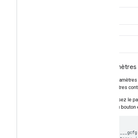
theme
title
url
Paramètres d
Ces paramètres 
paramètres cont
Définissez le pa
code du bouton e
<script>

  window.___gcfg 