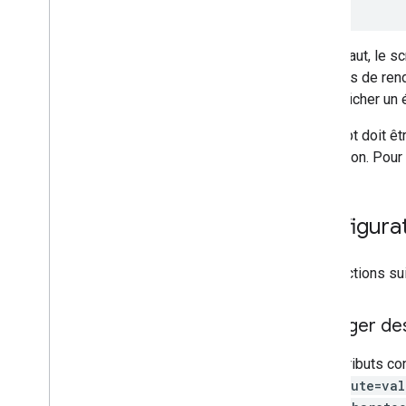
Par défaut, le s
le temps de rend
pour afficher un
Le script doit ê
restriction. Pou
Configura
Les sections sui
Partager des
Ces attributs co
attribute=val