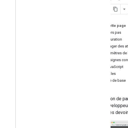
Bonnes pratiques
Chemins d'intégration
Sur cette page
Modules complémentaires Classroom
Premiers pas
Travaux
Configuration
Bouton de partage dans Classroom
Partager des at
One
Roster pour les systèmes
d'information sur la scolarité
Paramètres de l
Consignes con
API Classroom
API JavaScript
Cours
Exemples
Travaux de cours
Page de base
Objectifs du cours
Notes
Le bouton de pa
Équipes et représentants légaux
Les développeurs
Changements d'état
créer des devoi
Dépannage