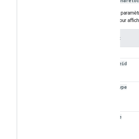
gapi.shareto
Le seul paramètr
défini pour affic
Attribut
body
courseid
itemtype
locale