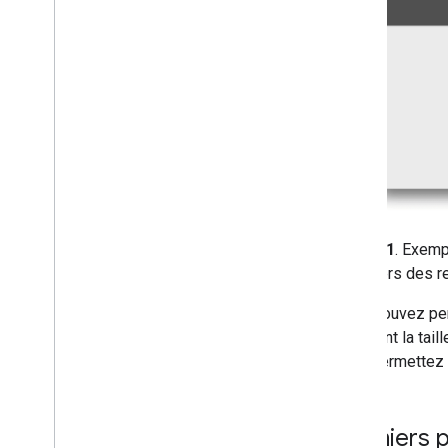
Figure 1
. Exemp
liens vers des 
Vous pouvez per
modifiant la tai
vous permettez à
Premiers 