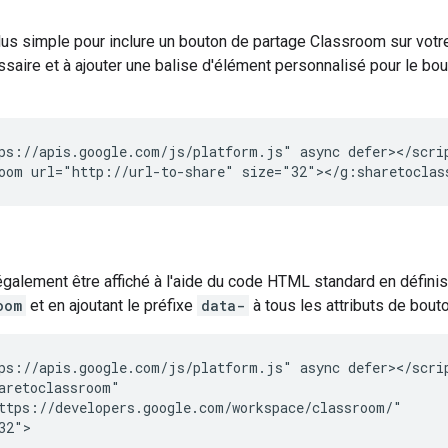
us simple pour inclure un bouton de partage Classroom sur votre
saire et à ajouter une balise d'élément personnalisé pour le bout
ps://apis.google.com/js/platform.js" async defer></scrip
galement être affiché à l'aide du code HTML standard en définiss
oom
et en ajoutant le préfixe
data-
à tous les attributs de bout
ps://apis.google.com/js/platform.js" async defer></scrip
aretoclassroom"

ttps://developers.google.com/workspace/classroom/"

32">
