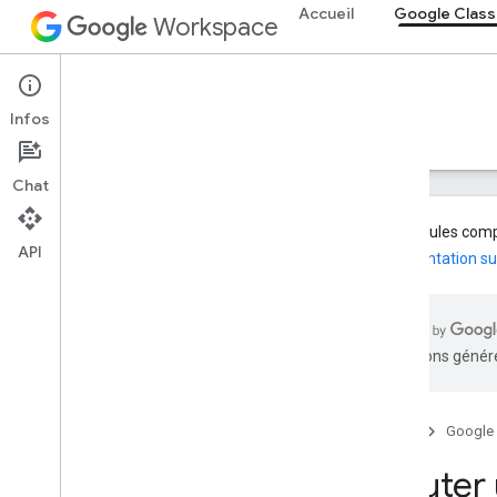
Accueil
Google Clas
Workspace
Google Classroom
Infos
Aperçu
Guides
Référence
Assistance
Chat
Les modules compl
API
documentation su
Aperçu
Chemins d'intégration
Devenir partenaire Google
traductions généré
Fonctionnalités de feuille de route et
d'aperçu
Accueil
Google
Premiers pas
Concepts clés
Ajouter
Intégration