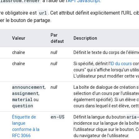
classroom.render
à l'aide de l'
API JavaScript
.
e obligatoire est
url
. Cet attribut définit explicitement l'URL 
her le bouton de partage.
Par
Valeur
Description
défaut
chaîne
null
Définit le texte du corps de l'él
chaîne
null
Si spécifié, définit l'
ID du cours
com
cours" qui s'affiche lorsqu'un util
L'utilisateur peut modifier cette 
announcement
,
null
La boîte de dialogue de création
assignment
,
sélection d'un cours par l'utilis
material
ou
également spécifié). Si un élève c
question
cours dans lequel il est élève, cet
en-US
aria
Étiquette de
Définit la langue du bouton
langue
incidence sur la langue de la boît
conforme à la
l'utilisateur clique sur le bouton
RFC 3066
du navigateur de l'utilisateur.