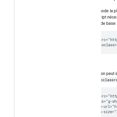
La méthode la pl
JavaScript néces
bouton de base:
<script src="htt
Le bouton peut é
sharetoclassr
<script src="htt
<div class="g-sh
     data-url="h
     data-size="