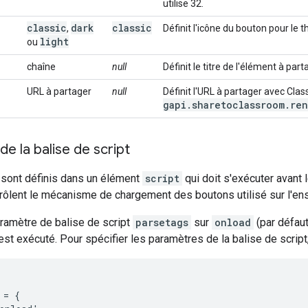
utilise 32.
classic
dark
classic
,
Définit l'icône du bouton pour le 
light
ou
chaîne
null
Définit le titre de l'élément à pa
URL à partager
null
Définit l'URL à partager avec Class
gapi
.
sharetoclassroom
.
ren
e la balise de script
sont définis dans un élément
script
qui doit s'exécuter avant
rôlent le mécanisme de chargement des boutons utilisé sur l'e
ramètre de balise de script
parsetags
sur
onload
(par défau
st exécuté. Pour spécifier les paramètres de la balise de script, 
= {
