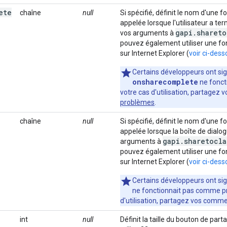
ete
chaîne
null
Si spécifié, définit le nom d'une 
appelée lorsque l'utilisateur a te
gapi
.
shareto
vos arguments à
pouvez également utiliser une fon
sur Internet Explorer (
voir ci-des
Certains développeurs ont si
onsharecomplete
ne fonct
votre cas d'utilisation, partagez
problèmes
.
chaîne
null
Si spécifié, définit le nom d'une 
appelée lorsque la boîte de dialo
gapi
.
sharetocla
arguments à
pouvez également utiliser une fon
sur Internet Explorer (
voir ci-des
Certains développeurs ont s
ne fonctionnait pas comme pré
d'utilisation, partagez vos comme
int
null
Définit la taille du bouton de parta