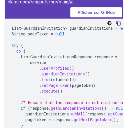
classroom/snippets/src/main/java/ListGuardianInvitationsByStudent.java
Afficher sur GitHub
List<GuardianInvitation>
guardianInvitations
=
new
String
pageToken
=
null
;
try
{
do
{
ListGuardianInvitationsResponse
response
=
service
.
userProfiles
()
.
guardianInvitations
()
.
list
(
studentId
)
.
setPageToken
(
pageToken
)
.
execute
();
/* Ensure that the response is not null before
if
(
response
.
getGuardianInvitations
()
!=
null
)
guardianInvitations
.
addAll
(
response
.
getGuard
pageToken
=
response
.
getNextPageToken
();
}