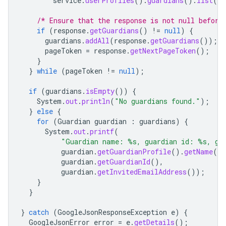
service
.
userProfiles
().
guardians
().
list
(
st
/* Ensure that the response is not null before
if
(
response
.
getGuardians
()
!=
null
)
{
guardians
.
addAll
(
response
.
getGuardians
());
pageToken
=
response
.
getNextPageToken
();
}
}
while
(
pageToken
!=
null
);
if
(
guardians
.
isEmpty
())
{
System
.
out
.
println
(
"No guardians found."
);
}
else
{
for
(
Guardian
guardian
:
guardians
)
{
System
.
out
.
printf
(
"Guardian name: %s, guardian id: %s, gu
guardian
.
getGuardianProfile
().
getName
().
guardian
.
getGuardianId
(),
guardian
.
getInvitedEmailAddress
());
}
}
}
catch
(
GoogleJsonResponseException
e
)
{
GoogleJsonError
error
=
e
.
getDetails
();