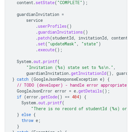
content
.
setState
(
"COMPLETE"
);
guardianInvitation
=
service
.
userProfiles
()
.
guardianInvitations
()
.
patch
(
studentId
,
invitationId
,
content
)
.
set
(
"updateMask"
,
"state"
)
.
execute
();
System
.
out
.
printf
(
"Invitation (%s) state set to %s\n."
,
guardianInvitation
.
getInvitationId
(),
guardi
}
catch
(
GoogleJsonResponseException
e
)
{
// TODO (developer) - handle error appropriately
GoogleJsonError
error
=
e
.
getDetails
();
if
(
error
.
getCode
()
==
404
)
{
System
.
out
.
printf
(
"There is no record of studentId (%s) or 
}
else
{
throw
e
;
}