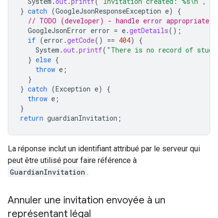
System
.
out
.
printf
(
"Invitation created: %s\n"
,
gu
}
catch
(
GoogleJsonResponseException
e
)
{
// TODO (developer) - handle error appropriately
GoogleJsonError
error
=
e
.
getDetails
();
if
(
error
.
getCode
()
==
404
)
{
System
.
out
.
printf
(
"There is no record of stude
}
else
{
throw
e
;
}
}
catch
(
Exception
e
)
{
throw
e
;
}
return
guardianInvitation
;
La réponse inclut un identifiant attribué par le serveur qui
peut être utilisé pour faire référence à
GuardianInvitation
.
Annuler une invitation envoyée à un
représentant légal