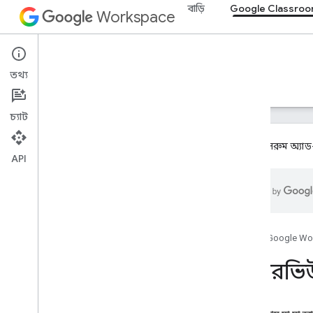
বাড়ি
Google Classro
Workspace
Google Classroom
তথ্য
ওভারভিউ
নির্দেশিকা
রেফারেন্স
সমর্থন
চ্যাট
গুগল ক্লাসরুম অ্য
API
ওভারভিউ
ইন্টিগ্রেশন পাথ
Google এর সাথে অংশীদার
রোডম্যাপ এবং পূর্বরূপ বৈশিষ্ট্য
হোম
Google Wo
ওভারভি
শুরু করুন
মূল ধারণা
অনবোর্ডিং