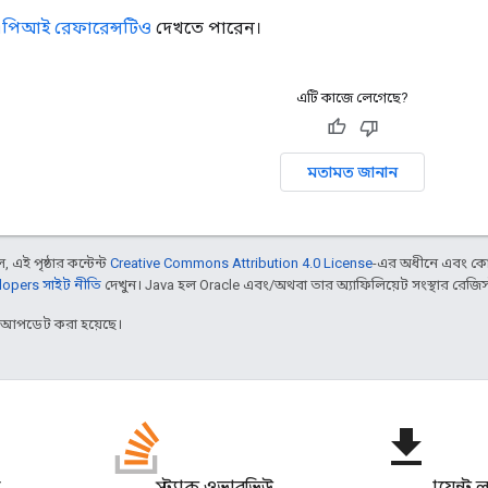
 এপিআই রেফারেন্সটিও
দেখতে পারেন।
এটি কাজে লেগেছে?
মতামত জানান
 এই পৃষ্ঠার কন্টেন্ট
Creative Commons Attribution 4.0 License
-এর অধীনে এবং কো
opers সাইট নীতি
দেখুন। Java হল Oracle এবং/অথবা তার অ্যাফিলিয়েট সংস্থার রেজিস্টার
র আপডেট করা হয়েছে।
file_download