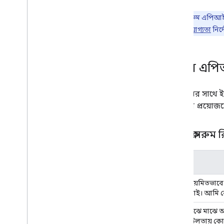
দ্রষ্টব্য:
ক্লাসরুম এপিআই-এ
ব্যবহারকারীর যোগ্যতা
নির্
ক্লাসরুম এ
ক্লাসরুমের সাথে 
আপনার প্রয়োজনে
গুগল ক্লাসরুম 
দৃশ্যকল্প
আমি নিয়মিতভাবে ব
করতে চাই। আমি কো
আমি মাঝে মাঝে অল
কম জটিলতায় কোড 