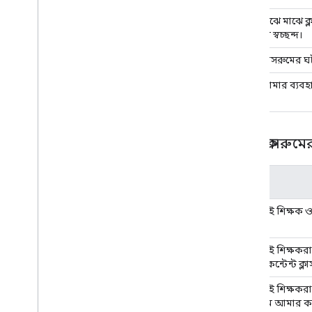
আমি মাঝে মাঝে ক্ল
ব্যবহারে স্বচ্ছন্দ।
আমি ক্লাসরুমের ঘট
আমি আমার ব্যবহা
গুগল ক্লাসরু
দৃশ্যকল্প
আমি চাই শিক্ষক ও 
করুক।
আমি চাই শিক্ষকরা
আমার কন্টেন্ট ক্ল
আমি চাই শিক্ষকরা
ক্লাসরুমে আমার কন