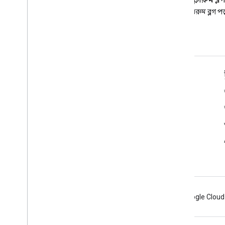
ব্লগ
গুগল ক্লাসরুম ব্ল
Google Workspace Developers
গুগল ক্লাসরুম ব্লগ পড
ব্লগ পড়ুন
ডেভেলপারদের জন্য Google Workspace
প্ল্যাটফর্ম ওভারভিউ
বিকাশকারী পণ্য
রিলিজ নোট
বিকাশকারী সমর্থন
সেবা পাবার শর্ত
Android
Chrome
Firebase
Google Cloud