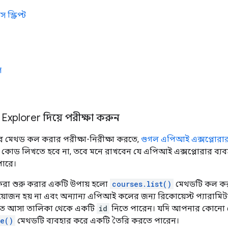
স্ক্রিপ্ট
স
Explorer দিয়ে পরীক্ষা করুন
 মেথড কল করার পরীক্ষা-নিরীক্ষা করতে,
গুগল এপিআই এক্সপ্লোরা
ড লিখতে হবে না, তবে মনে রাখবেন যে এপিআই এক্সপ্লোরার ব্যব
পারে।
রা শুরু করার একটি উপায় হলো
courses.list()
মেথডটি কল করা
্রয়োজন হয় না এবং অন্যান্য এপিআই কলের জন্য রিকোয়েস্ট প্যারাম
রত আসা তালিকা থেকে একটি
id
নিতে পারেন। যদি আপনার কোনো ক
te()
মেথডটি ব্যবহার করে একটি তৈরি করতে পারেন।