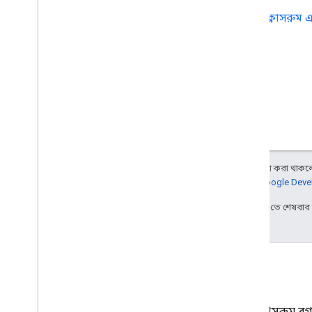
আপনি
ক্লাসরুম
অন্য কিছু উল্লেখ না করা থাকলে,
আরও জানতে,
Google Devel
2026-08-05 UTC-তে শেষবা