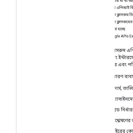
এই পৃষ্ঠায় যা যা 
সর্বোত্তম অনুশীলন
ক্লাসরুম এপিআই ক
গুগল ক্লাসরুম র
ইন্টিগ্রেশন পাথ
গুগল ক্লাসরুমে
ক্লাসরুম অ্যাড-অন
শুরু করা হচ্ছে
কোর্সওয়ার্ক
Google APIs Exp
ক্লাসরুম শেয়ার বোতাম
ছাত্র তথ্য সিস্টেমের জন্য One
Roster
গুগল ক্লাসরুম এ
প্রোগ্রামিং ইন্ট
ক্লাসরুম API
পুনরুদ্ধার এবং প
পাঠ্যধারাগুলি
কোর্সওয়ার্ক
কিছু সাধারণ ব্যবহ
শেখার লক্ষ্য
গ্রেড
কোর্স, তা
রোস্টার এবং অভিভাবক
অ্যাসাইনম
রাজ্যের পরিবর্তন
সমস্যা সমাধান
গ্রেড নির্ধ
বিশ্লেষণের
বাইরের কোন