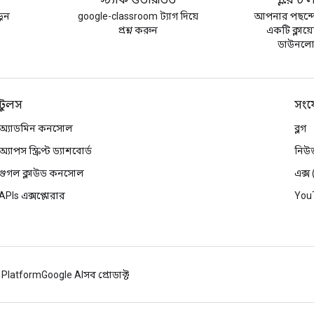
গ
স্ট্যাক ওভারভিউ
ক্লায়েন্ট
়ুন
google-classroom ট্যাগ দিয়ে
আপনার পছন্দে
প্রশ্ন করুন
একটি ক্লায়েন
ডাউনলো
টুলস
সংয
অ্যাডমিন কনসোল
ব্লগ
অ্যাপস স্ক্রিপ্ট ড্যাশবোর্ড
নিউ
গুগল ক্লাউড কনসোল
এক্স
APIs এক্সপ্লোরার
You
 Platform
Google AI
সব প্রোডাক্ট