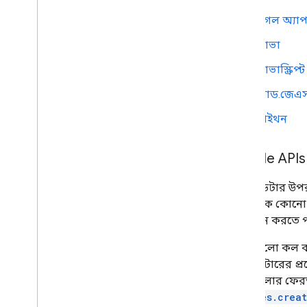
গুগল অ্যাপস 
জাভা
জাভাস্ক্রিপ্ট
নোড.জেএ
পাইথন
Google APIs 
লাইভ ডেটার উপর
আপনাকে কোনো কো
পরিবর্তন করতে 
মেথডগুলো কল ক
প্যারামিটারের প
কোর্সগুলোর ফে
courses.crea