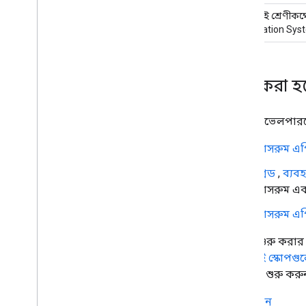
আমি চাই শ্রেণীকক্ষ
Information Syste
শুরু করা হচ
নতুন ডেভেলপারদে
ক্লাসরুম 
গ্রেড
,
ব্যব
ক্লাসরুম এব
ক্লাসরুম 
উন্নয়ন শুরু করা
এপিআই স্কোপগু
পাঠানো শুরু করু
যান