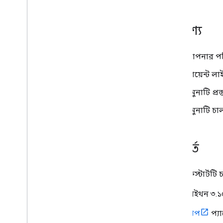
পাঠ্যধারাগুলি
কোর্সওয়ার্ক
উদ্দেশ্য
শেখার লক্ষ্য
গ্রেড
রোস্টার এবং অভিভাবক
আপনার পরিব
রাজ্যের পরিবর্তন
ক্লায়েন্ট ল
সমস্যা সমাধান
নমুনাটি প্রস
নমুনাটি চা
পূর্বশর্ত
এই কুইকস্টার্টটি
পাইথন ৩.১০
পিপ
প্য