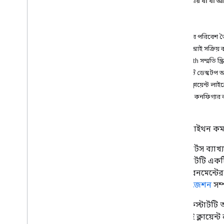
এই পৃষ্ঠায় যা যা 
পূর্বশর্ত
উদ্দেশ্য
অনুমোদন
পূর্বশর্ত
অনুরোধ কিভাবে কাজ করে
আপনার পরিবেশ ত
দ্রুত শুরু
এপিআই সক্রিয় 
Java
Script
OAuth সম্মতি স্
Go
একটি ডেস্কটপ অ্
Google Apps Script
গুগল ক্লায়েন্ট লাই
Java
নমুনাটি কনফিগার
Node
.
js
Python
সর্বোত্তম অনুশীলন
একটি পাইথন কমান
ইন্টিগ্রেশন পাথ
কুইকস্টার্টস ব্
ক্লাসরুম অ্যাড-অন
কুইকস্টার্টটি এ
কোর্সওয়ার্ক
এনভায়রনমেন্টের
ক্লাসরুম শেয়ার বোতাম
অথরাইজেশন
সম্
ছাত্র তথ্য সিস্টেমের জন্য One
Roster
এই কুইকস্টার্টটি
এপিআই ক্লায়েন্ট 
ক্লাসরুম API