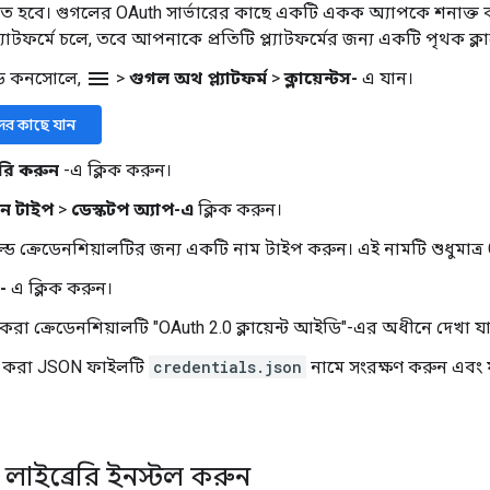
হবে। গুগলের OAuth সার্ভারের কাছে একটি একক অ্যাপকে শনাক্ত কর
্যাটফর্মে চলে, তবে আপনাকে প্রতিটি প্ল্যাটফর্মের জন্য একটি পৃথক ক
menu
উড কনসোলে,
>
গুগল অথ প্ল্যাটফর্ম
>
ক্লায়েন্টস-
এ যান।
টদের কাছে যান
তৈরি করুন
-এ ক্লিক করুন।
শন টাইপ
>
ডেস্কটপ অ্যাপ-এ
ক্লিক করুন।
ডে ক্রেডেনশিয়ালটির জন্য একটি নাম টাইপ করুন। এই নামটি শুধুমাত্
-
এ ক্লিক করুন।
করা ক্রেডেনশিয়ালটি "OAuth 2.0 ক্লায়েন্ট আইডি"-এর অধীনে দেখা যা
করা JSON ফাইলটি
credentials.json
নামে সংরক্ষণ করুন এবং ফ
ন্ট লাইব্রেরি ইনস্টল করুন