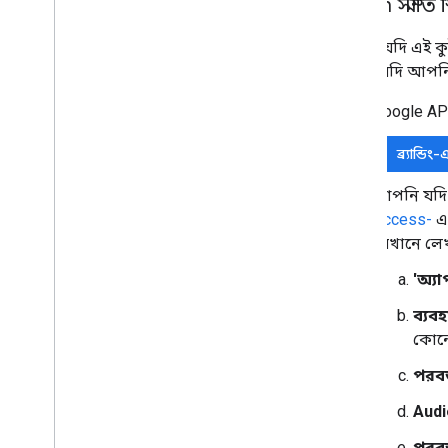
OAuth সম্মতি 
আপনি যদি এই কুইক
করুন। যদি আপনি 
Google A
ব্র্যান্ডিং
আপনি যদি 
Access-
এ 
যেখানে ল
'অ্য
ব্যব
কোনো
পরবর্
Aud
পরবর্