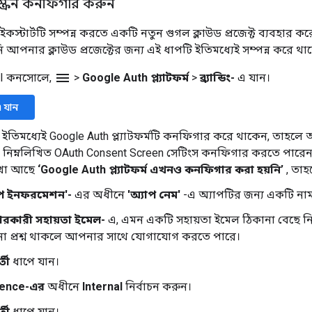
স্ক্রিন কনফিগার করুন
স্টার্টটি সম্পন্ন করতে একটি নতুন গুগল ক্লাউড প্রজেক্ট ব্যবহার কর
আপনার ক্লাউড প্রজেক্টের জন্য এই ধাপটি ইতিমধ্যেই সম্পন্ন করে থা
menu
PI কনসোলে,
>
Google Auth প্ল্যাটফর্ম
>
ব্র্যান্ডিং-
এ যান।
-এ যান
ইতিমধ্যেই Google Auth প্ল্যাটফর্মটি কনফিগার করে থাকেন, তাহল
নিম্নলিখিত OAuth Consent Screen সেটিংস কনফিগার করতে পারে
েখা আছে
‘Google Auth প্ল্যাটফর্ম এখনও কনফিগার করা হয়নি’
, তা
াপ ইনফরমেশন'-
এর অধীনে
'অ্যাপ নেম'
-এ অ্যাপটির জন্য একটি নাম
হারকারী সহায়তা ইমেল-
এ, এমন একটি সহায়তা ইমেল ঠিকানা বেছে নিন
 প্রশ্ন থাকলে আপনার সাথে যোগাযোগ করতে পারে।
তী
ধাপে যান।
ience-এর
অধীনে
Internal
নির্বাচন করুন।
তী
ধাপে যান।