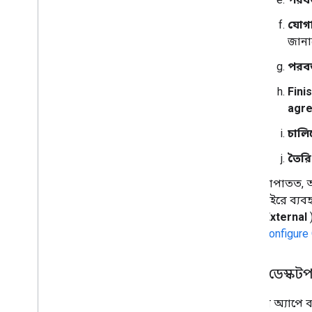
যোগা
জানা
পরবর্
Fini
agre
চালি
তৈরি
আপাতত, আপ
বাইরে ব্য
(External
‘Configure
একটি ডেস্কটপ
আপনার অ্যাপে ব্