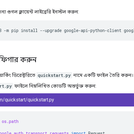
য গুগল ক্লায়েন্ট লাইব্রেরি ইনস্টল করুন:
3
-
m
pip
install
--
upgrade
google
-
api
-
python
-
client
goog
নফিগার করুন
র্কিং ডিরেক্টরিতে
quickstart.py
নামে একটি ফাইল তৈরি করুন।
rt.py
ফাইলে নিম্নলিখিত কোডটি অন্তর্ভুক্ত করুন:
m/quickstart/quickstart.py
os.path
oogle.auth.transport.requests
import
Request