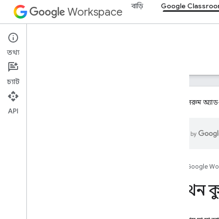
বাড়ি
Google Classro
Workspace
Google Classroom
তথ্য
ওভারভিউ
নির্দেশিকা
রেফারেন্স
সমর্থন
চ্যাট
গুগল ক্লাসরুম অ্য
API
ওভারভিউ
ইন্টিগ্রেশন পাথ
Google এর সাথে অংশীদার
রোডম্যাপ এবং পূর্বরূপ বৈশিষ্ট্য
হোম
Google Wo
পাইথন কুই
শুরু করুন
মূল ধারণা
অনবোর্ডিং