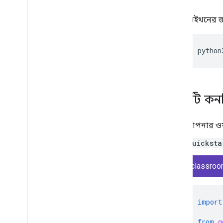
পাইথনের জন্
python
নমুনাটি ক
আপনার ওয়া
quicksta
classroo
import
from
g