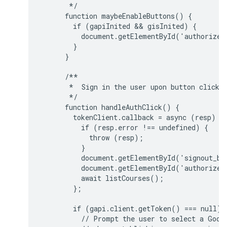
       */

      function maybeEnableButtons() {

        if (gapiInited && gisInited) {

          document.getElementById('authorize_
        }

      }

      /**

       *  Sign in the user upon button click.

       */

      function handleAuthClick() {

        tokenClient.callback = async (resp) =>
          if (resp.error !== undefined) {

            throw (resp);

          }

          document.getElementById('signout_bu
          document.getElementById('authorize_
          await listCourses();

        };

        if (gapi.client.getToken() === null) {
          // Prompt the user to select a Googl