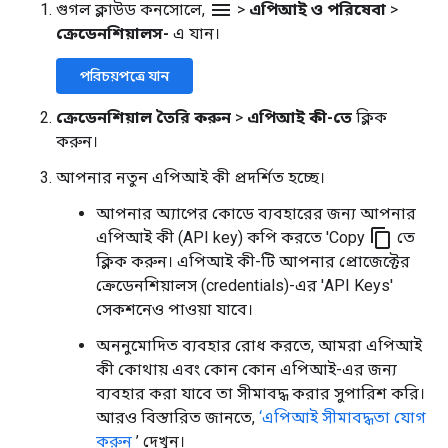
menu
গুগল ক্লাউড কনসোলে,
>
এপিআই ও পরিষেবা
>
ক্রেডেনশিয়ালস-
এ যান।
পরিচয়পত্রে যান
ক্রেডেনশিয়াল তৈরি করুন
>
এপিআই কী-তে
ক্লিক
করুন।
আপনার নতুন এপিআই কী প্রদর্শিত হচ্ছে।
আপনার অ্যাপের কোডে ব্যবহারের জন্য আপনার
content_copy
এপিআই কী (API key) কপি করতে 'Copy
তে
ক্লিক করুন। এপিআই কী-টি আপনার প্রোজেক্টের
ক্রেডেনশিয়ালস (credentials)-এর 'API Keys'
সেকশনেও পাওয়া যাবে।
অননুমোদিত ব্যবহার রোধ করতে, আমরা এপিআই
কী কোথায় এবং কোন কোন এপিআই-এর জন্য
ব্যবহার করা যাবে তা সীমাবদ্ধ করার সুপারিশ করি।
আরও বিস্তারিত জানতে,
‘এপিআই সীমাবদ্ধতা যোগ
করুন
’ দেখুন।