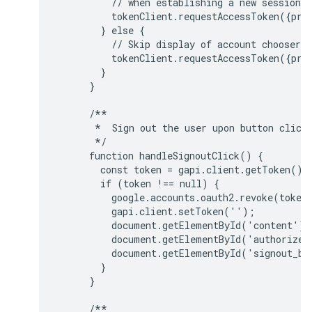
          // when establishing a new session.

          tokenClient.requestAccessToken({prom
        } else {

          // Skip display of account chooser a
          tokenClient.requestAccessToken({prom
        }

      }

      /**

       *  Sign out the user upon button click.
       */

      function handleSignoutClick() {

        const token = gapi.client.getToken();

        if (token !== null) {

          google.accounts.oauth2.revoke(token.
          gapi.client.setToken('');

          document.getElementById('content').
          document.getElementById('authorize_
          document.getElementById('signout_bu
        }

      }

      /**
