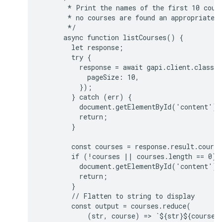
       * Print the names of the first 10 cours
       * no courses are found an appropriate m
       */

      async function listCourses() {

        let response;

        try {

          response = await gapi.client.classro
            pageSize: 10,

          });

        } catch (err) {

          document.getElementById('content').
          return;

        }

        const courses = response.result.course
        if (!courses || courses.length == 0) {
          document.getElementById('content').
          return;

        }

        // Flatten to string to display

        const output = courses.reduce(

            (str, course) => `${str}${course.n