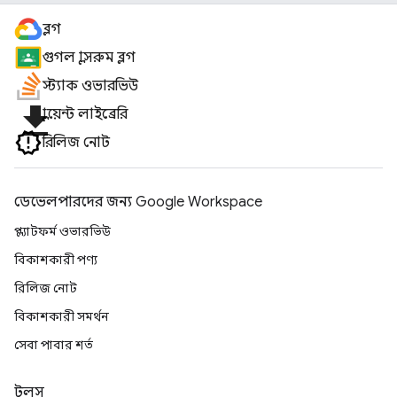
ব্লগ
গুগল ক্লাসরুম ব্লগ
স্ট্যাক ওভারভিউ
file_download
ক্লায়েন্ট লাইব্রেরি
রিলিজ নোট
ডেভেলপারদের জন্য Google Workspace
প্ল্যাটফর্ম ওভারভিউ
বিকাশকারী পণ্য
রিলিজ নোট
বিকাশকারী সমর্থন
সেবা পাবার শর্ত
টুলস