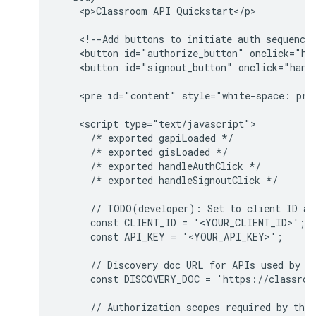
    <p>Classroom API Quickstart</p>

    <!--Add buttons to initiate auth sequence 
    <button id="authorize_button" onclick="han
    <button id="signout_button" onclick="handl
    <pre id="content" style="white-space: pre-
    <script type="text/javascript">

      /* exported gapiLoaded */

      /* exported gisLoaded */

      /* exported handleAuthClick */

      /* exported handleSignoutClick */

      // TODO(developer): Set to client ID and
      const CLIENT_ID = '<YOUR_CLIENT_ID>';

      const API_KEY = '<YOUR_API_KEY>';

      // Discovery doc URL for APIs used by th
      const DISCOVERY_DOC = 'https://classroo
      // Authorization scopes required by the 