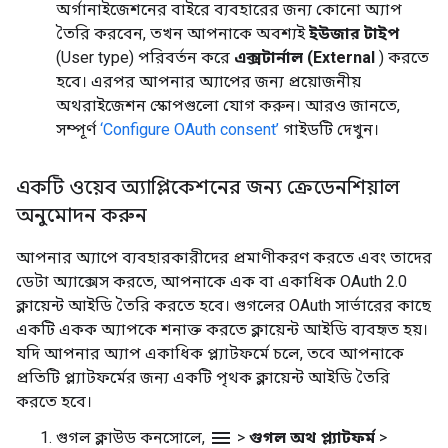
অর্গানাইজেশনের বাইরে ব্যবহারের জন্য কোনো অ্যাপ
তৈরি করবেন, তখন আপনাকে অবশ্যই
ইউজার টাইপ
(User type) পরিবর্তন করে
এক্সটার্নাল (External
) করতে
হবে। এরপর আপনার অ্যাপের জন্য প্রয়োজনীয়
অথরাইজেশন স্কোপগুলো যোগ করুন। আরও জানতে,
সম্পূর্ণ
‘Configure OAuth consent’
গাইডটি দেখুন।
একটি ওয়েব অ্যাপ্লিকেশনের জন্য ক্রেডেনশিয়াল
অনুমোদন করুন
আপনার অ্যাপে ব্যবহারকারীদের প্রমাণীকরণ করতে এবং তাদের
ডেটা অ্যাক্সেস করতে, আপনাকে এক বা একাধিক OAuth 2.0
ক্লায়েন্ট আইডি তৈরি করতে হবে। গুগলের OAuth সার্ভারের কাছে
একটি একক অ্যাপকে শনাক্ত করতে ক্লায়েন্ট আইডি ব্যবহৃত হয়।
যদি আপনার অ্যাপ একাধিক প্ল্যাটফর্মে চলে, তবে আপনাকে
প্রতিটি প্ল্যাটফর্মের জন্য একটি পৃথক ক্লায়েন্ট আইডি তৈরি
করতে হবে।
menu
গুগল ক্লাউড কনসোলে,
>
গুগল অথ প্ল্যাটফর্ম
>