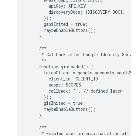
          apiKey: API_KEY,

          discoveryDocs: [DISCOVERY_DOC],

        });

        gapiInited = true;

        maybeEnableButtons();

      }

      /**

       * Callback after Google Identity Servic
       */

      function gisLoaded() {

        tokenClient = google.accounts.oauth2.i
          client_id: CLIENT_ID,

          scope: SCOPES,

          callback: '', // defined later

        });

        gisInited = true;

        maybeEnableButtons();

      }

      /**

       * Enables user interaction after all li