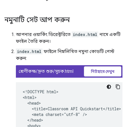
নমুনাটি সেট আপ করুন
আপনার ওয়ার্কিং ডিরেক্টরিতে
index.html
নামে একটি
ফাইল তৈরি করুন।
index.html
ফাইলে নিম্নলিখিত নমুনা কোডটি পেস্ট
করুন:
শ্রেণীকক্ষ/দ্রুত শুরু/সূচক.html
গিটহাবে দেখুন
<!DOCTYPE html>

<html>

  <head>

    <title>Classroom API Quickstart</title>

    <meta charset="utf-8" />

  </head>

  <body>
