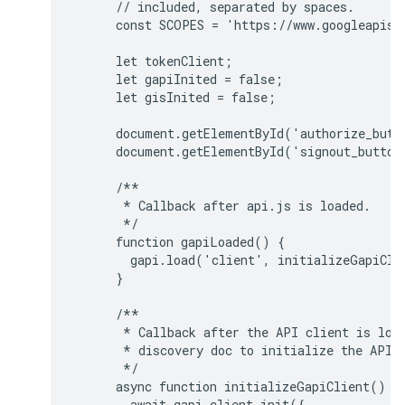
      // included, separated by spaces.

      const SCOPES = 'https://www.googleapis.c
      let tokenClient;

      let gapiInited = false;

      let gisInited = false;

      document.getElementById('authorize_butt
      document.getElementById('signout_button
      /**

       * Callback after api.js is loaded.

       */

      function gapiLoaded() {

        gapi.load('client', initializeGapiClie
      }

      /**

       * Callback after the API client is load
       * discovery doc to initialize the API.

       */

      async function initializeGapiClient() {

        await gapi.client.init({
