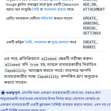
ADD
_
ON
_
Google ক্লাউড প্রকল্পের সাথে যুক্ত একটি Classroom
ATTACHMENT
অ্যাড-অন সংযুক্তি
তৈরি
বা
সংশোধন করতে
পারে
UPDATE
_
গ্রেডিং সময়কাল সেটিংস
পরিবর্তন
করতে পারেন
GRADING
_
PERIOD
_
SETTINGS
CREATE
_
একটি রুব্রিক
তৈরি
,
সংশোধন
বা
মুছে ফেলতে
পারে
RUBRIC
এর পরে, প্রতিক্রিয়াতে
allowed
ক্ষেত্রটি পরীক্ষা করুন।
allowed
যদি
true
হয়, তাহলে ব্যবহারকারীর নির্বাচিত
Capability
অ্যাক্সেস করতে পারে। তারপরে আপনি
ব্যবহারকারীর পক্ষে
Capability
সম্পর্কিত API অনুরোধ
করতে পারেন।
গুরুত্বপূর্ণ:
এমনকি যখন একজন ব্যবহারকারী যোগ্য হন, তখনও API
অনুরোধগুলি ব্যর্থ হওয়া যোগ্যতার উপর নির্ভর করে। যোগ্যতা বোঝায় যে
একজন ব্যবহারকারী একটি ক্লাসরুম বৈশিষ্ট্য ব্যবহার করতে পারেন, এমন নয় যে
একটি নির্দিষ্ট অনুরোধ সফল হবে।