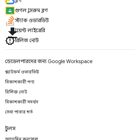
ব্লগ
গুগল ক্লাসরুম ব্লগ
স্ট্যাক ওভারভিউ
file_download
ক্লায়েন্ট লাইব্রেরি
রিলিজ নোট
ডেভেলপারদের জন্য Google Workspace
প্ল্যাটফর্ম ওভারভিউ
বিকাশকারী পণ্য
রিলিজ নোট
বিকাশকারী সমর্থন
সেবা পাবার শর্ত
টুলস
অ্যাডমিন কনসোল