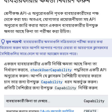
ব্যবহারকারীর ক্ষমতা নির্ধারণ করুন
শ্রেণীকক্ষ API-এ অনুরোধগুলি পৃথক ব্যবহারকারীদের পক্ষ
থেকে করা হয়। অতএব, যোগ্যতার প্রয়োজনীয়তা সহ API
অনুরোধ জারি করার আগে একজন ব্যবহারকারীর উপযুক্ত
ক্ষমতা আছে কিনা তা পরীক্ষা করা উচিত।
মূল পয়েন্ট:
ব্যবহারকারীর ক্ষমতাগুলি সক্রিয়ভাবে পরীক্ষা করার কথা
বিবেচনা করুন যাতে আপনি আপনার পণ্যের চেহারা বা আচরণকে ক্লাসরুমের
বৈশিষ্ট্যগুলির সাথে মেলে যা তারা অ্যাক্সেস করতে পারে।
একজন ব্যবহারকারীর একটি নির্দিষ্ট ক্ষমতা আছে কিনা তা
নির্ধারণ করতে,
checkUserCapability
পদ্ধতিতে একটি API
অনুরোধ করুন। আপনি যে ক্লাসরুম বৈশিষ্ট্যটি ব্যবহার করতে
চান তার জন্য উপযুক্ত
Capability
ধরন অন্তর্ভুক্ত করুন।
প্রতিটি বৈশিষ্ট্যের জন্য উপযুক্ত
Capability
নির্দিষ্ট করুন:
Capability
ব্যবহারকারী কিনা তা দেখতে...
CREATE
_
অনুরোধ করতে ব্যবহৃত
OAuth ক্লায়েন্ট আইডির