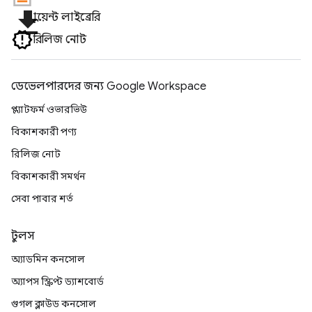
file_download
ক্লায়েন্ট লাইব্রেরি
রিলিজ নোট
ডেভেলপারদের জন্য Google Workspace
প্ল্যাটফর্ম ওভারভিউ
বিকাশকারী পণ্য
রিলিজ নোট
বিকাশকারী সমর্থন
সেবা পাবার শর্ত
টুলস
অ্যাডমিন কনসোল
অ্যাপস স্ক্রিপ্ট ড্যাশবোর্ড
গুগল ক্লাউড কনসোল