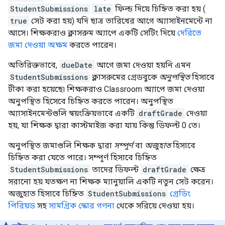
StudentSubmissions
late
ফিল্ড দিয়ে চিহ্নিত করা হয় (
true
সেট করা হয়) যদি ছাত্র তারিখের আগে অ্যাসাইনমেন্টে না
আসে। শিক্ষকরাও ক্লাসরুম অ্যাপে একটি সেটিং দিয়ে
দেরিতে
জমা দেওয়া অক্ষম
করতে পারেন।
অতিরিক্তভাবে,
dueDate
আগে জমা দেওয়া হয়নি এমন
StudentSubmissions
ক্লাসরুমের গ্রেডবুকে
অনুপস্থিত
হিসাবে
টীকা করা হয়েছে৷ শিক্ষকরাও Classroom অ্যাপে জমা দেওয়া
অনুপস্থিত হিসেবে চিহ্নিত করতে পারেন। অনুপস্থিত
অ্যাসাইনমেন্টগুলি স্বয়ংক্রিয়ভাবে একটি
draftGrade
দেওয়া
হয়, যা শিক্ষক দ্বারা কাস্টমাইজ করা যায় কিন্তু ডিফল্ট 0 তে।
অনুপস্থিত জমাগুলি শিক্ষক দ্বারা
সম্পূর্ণ
বা
অজুহাত
হিসাবে
চিহ্নিত করা যেতে পারে। সম্পূর্ণ হিসাবে চিহ্নিত
StudentSubmissions
তাদের ডিফল্ট
draftGrade
ক্ষেত্র
সরানো হয় যতক্ষণ না শিক্ষক ম্যানুয়ালি একটি নতুন সেট করেন।
অজুহাত হিসাবে চিহ্নিত
StudentSubmissions
গ্রেডিং
পিরিয়ড
সহ
সামগ্রিক স্কোর গণনা
থেকে সরিয়ে দেওয়া হয়।