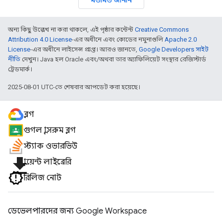
মতামত জানান
অন্য কিছু উল্লেখ না করা থাকলে, এই পৃষ্ঠার কন্টেন্ট
Creative Commons
Attribution 4.0 License
-এর অধীনে এবং কোডের নমুনাগুলি
Apache 2.0
License
-এর অধীনে লাইসেন্স প্রাপ্ত। আরও জানতে,
Google Developers সাইট
নীতি
দেখুন। Java হল Oracle এবং/অথবা তার অ্যাফিলিয়েট সংস্থার রেজিস্টার্ড
ট্রেডমার্ক।
2025-08-01 UTC-তে শেষবার আপডেট করা হয়েছে।
ব্লগ
গুগল ক্লাসরুম ব্লগ
স্ট্যাক ওভারভিউ
file_download
ক্লায়েন্ট লাইব্রেরি
রিলিজ নোট
ডেভেলপারদের জন্য Google Workspace