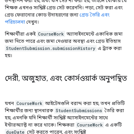
উপস্থাপন করা হয়, এবং যদি সেট না করা হয়, তাহলে বোঝায় যে
শিক্ষক এখনও সংশ্লিষ্ট গ্রেড সেট করেননি। পড়া, সেট করা এবং
গ্রেড ফেরানোর কোড উদাহরণের জন্য
গ্রেড তৈরি এবং
পরিচালনা
দেখুন।
শিক্ষার্থীরা একই
CourseWork
অ্যাসাইনমেন্টে একাধিক জমা
জমা দিতে পারে এবং জমা দেওয়ার অবস্থা এবং গ্রেড ইতিহাস
StudentSubmission.submissionHistory
এ ট্র্যাক করা
হয়।
দেরী
,
অজুহাত
,
এবং কোর্সওয়ার্ক অনুপস্থিত
যখন
CourseWork
আইটেমগুলি বরাদ্দ করা হয়, তখন প্রতিটি
শিক্ষার্থীর জন্য স্থানধারক
StudentSubmissions
তৈরি করা
হয়, এমনকি যদি শিক্ষার্থী সংশ্লিষ্ট অ্যাসাইনমেন্টের সাথে
ইন্টারঅ্যাক্ট না করে থাকে। শিক্ষকরা
CourseWork
এ একটি
dueDate
সেট করতে পারেন, এবং সংশ্লিষ্ট