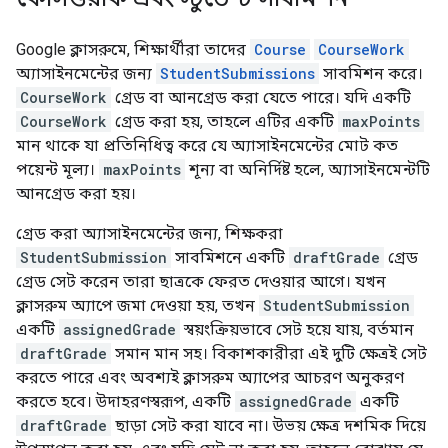
Google ক্লাসরুমে, শিক্ষার্থীরা তাদের
Course
CourseWork
অ্যাসাইনমেন্টের জন্য
StudentSubmissions
সাবমিশন করে।
CourseWork
গ্রেড বা আনগ্রেড করা যেতে পারে। যদি একটি
CourseWork
গ্রেড করা হয়, তাহলে এটির একটি
maxPoints
মান থাকে যা প্রতিনিধিত্ব করে যে অ্যাসাইনমেন্টের মোট কত
পয়েন্ট মূল্য।
maxPoints
শূন্য বা অনির্দিষ্ট হলে, অ্যাসাইনমেন্টটি
আনগ্রেড করা হয়।
গ্রেড করা অ্যাসাইনমেন্টের জন্য, শিক্ষকরা
StudentSubmission
সাবমিশনে একটি
draftGrade
গ্রেড
গ্রেড সেট করেন তারা ছাত্রকে ফেরত দেওয়ার আগে। যখন
ক্লাসরুম অ্যাপে জমা দেওয়া হয়, তখন
StudentSubmission
একটি
assignedGrade
স্বয়ংক্রিয়ভাবে সেট হয়ে যায়, বর্তমান
draftGrade
সমান মান সহ। বিকাশকারীরা এই দুটি ক্ষেত্রই সেট
করতে পারে এবং অবশ্যই ক্লাসরুম অ্যাপের আচরণ অনুকরণ
করতে হবে। উদাহরণস্বরূপ, একটি
assignedGrade
একটি
draftGrade
ছাড়া সেট করা যাবে না। উভয় ক্ষেত্র দশমিক দিয়ে