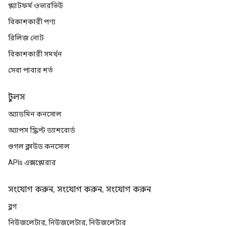
প্ল্যাটফর্ম ওভারভিউ
বিকাশকারী পণ্য
রিলিজ নোট
বিকাশকারী সমর্থন
সেবা পাবার শর্ত
টুলস
অ্যাডমিন কনসোল
অ্যাপস স্ক্রিপ্ট ড্যাশবোর্ড
গুগল ক্লাউড কনসোল
APIs এক্সপ্লোরার
সংযোগ করুন, সংযোগ করুন, সংযোগ করুন
ব্লগ
নিউজলেটার, নিউজলেটার, নিউজলেটার