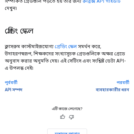
সম্পর্কিত গ্রেডগুলি পড়তে হয় তার জন্য
রুব্রিক্স API গাইডটি
দেখুন৷
গ্রেডিং স্কেল
ক্লাসরুম কাস্টমাইজযোগ্য
গ্রেডিং স্কেল
সমর্থন করে,
উদাহরণস্বরূপ, শিক্ষকদের সংখ্যাসূচক গ্রেডগুলিকে অক্ষর গ্রেডে
অনুবাদ করার অনুমতি দেয়। এই সেটিংস এবং সংশ্লিষ্ট ডেটা API-
এ উপলব্ধ নেই৷
পূর্ববর্তী
পরবর্তী
API সম্পদ
ব্যবহারকারীর ধরন
এটি কাজে লেগেছে?