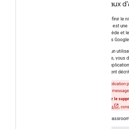
Niveaux d'
Changements d'état
Dépannage
Pour définir le 
d'accès est une 
elle accède et l
données Google 
Lorsqu'un utilisa
générale, vous d
votre applicatio
clairement décri
Si votre application 
validation. Si le messag
validation pour le supp
des applications
, con
L'API Classroom 