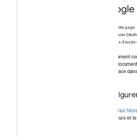
Google
Conditions préalables
Autorisation
Fonctionnement des requêtes
Sur cette page
Guides de démarrage rapide
Configurer OAuth 
Bonnes pratiques
Niveaux d'accès 
Chemins d'intégration
Ce document cont
Modules complémentaires Classroom
lire ce document
Travaux
Workspace dans
Bouton de partage dans Classroom
One
Roster pour les systèmes
d'information sur la scolarité
Configure
API Classroom
Cours
Configurez l'éc
Travaux de cours
utilisateurs et l
Objectifs du cours
Notes
Équipes et représentants légaux