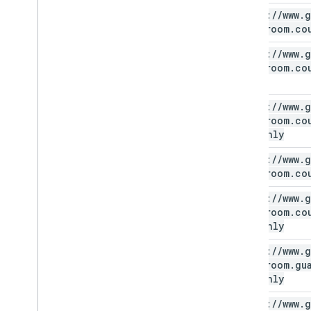
https:
/
/
www
.
g
classroom
.
co
https:
/
/
www
.
g
classroom
.
co
https:
/
/
www
.
g
classroom
.
co
readonly
https:
/
/
www
.
g
classroom
.
co
https:
/
/
www
.
g
classroom
.
co
readonly
https:
/
/
www
.
g
classroom
.
gu
readonly
https:
/
/
www
.
g