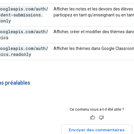
oogleapis
.
com
/
auth
/
Afficher les notes et les devoirs des élèv
udent-submissions
.
participez en tant qu'enseignant ou en tan
donly
oogleapis
.
com
/
auth
/
Afficher, créer et modifier des thèmes da
pics
oogleapis
.
com
/
auth
/
Afficher les thèmes dans Google Classroo
pics
.
readonly
ns préalables
Ce contenu vous a-t-il été utile ?
Envoyer des commentaires