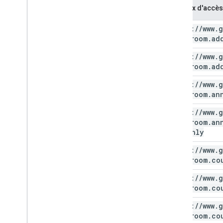
Niveaux d'accès
https:
/
/
www
.
g
classroom
.
ad
https:
/
/
www
.
g
classroom
.
ad
https:
/
/
www
.
g
classroom
.
an
https:
/
/
www
.
g
classroom
.
an
readonly
https:
/
/
www
.
g
classroom
.
co
https:
/
/
www
.
g
classroom
.
co
https:
/
/
www
.
g
classroom
.
co