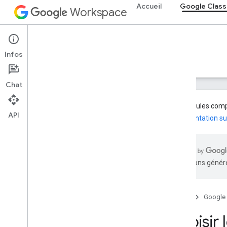
Accueil
Google Clas
Workspace
Google Classroom
Infos
Aperçu
Guides
Référence
Assistance
Chat
Les modules compl
API
documentation su
Aperçu
Chemins d'intégration
Devenir partenaire Google
traductions généré
Fonctionnalités de feuille de route et
d'aperçu
Accueil
Google
Premiers pas
Concepts clés
Choisir 
Intégration