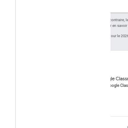
Sauf indication contraire, 
Apache 2.0
. Pour en savoir
Dernière mise à jour le 202
Blog
Blog Google Clas
Lire le blog des développeurs
Lire le blog Google Cl
Google Workspace
Google Workspace for Developers