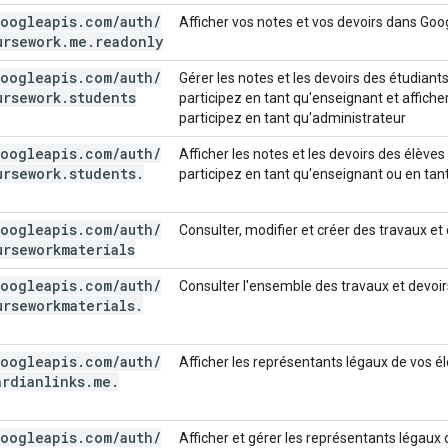
oogleapis
.
com
/
auth
/
Afficher vos notes et vos devoirs dans Go
ursework
.
me
.
readonly
oogleapis
.
com
/
auth
/
Gérer les notes et les devoirs des étudian
ursework
.
students
participez en tant qu'enseignant et affiche
participez en tant qu'administrateur
oogleapis
.
com
/
auth
/
Afficher les notes et les devoirs des élèv
ursework
.
students
.
participez en tant qu'enseignant ou en tan
oogleapis
.
com
/
auth
/
Consulter, modifier et créer des travaux e
urseworkmaterials
oogleapis
.
com
/
auth
/
Consulter l'ensemble des travaux et devoi
urseworkmaterials
.
oogleapis
.
com
/
auth
/
Afficher les représentants légaux de vos 
ardianlinks
.
me
.
oogleapis
.
com
/
auth
/
Afficher et gérer les représentants légau