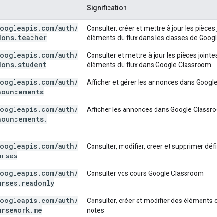
Signification
oogleapis
.
com
/
auth
/
Consulter, créer et mettre à jour les pièc
dons
.
teacher
éléments du flux dans les classes de Goo
oogleapis
.
com
/
auth
/
Consulter et mettre à jour les pièces join
dons
.
student
éléments du flux dans Google Classroom
oogleapis
.
com
/
auth
/
Afficher et gérer les annonces dans Googl
nouncements
oogleapis
.
com
/
auth
/
Afficher les annonces dans Google Classr
nouncements
.
oogleapis
.
com
/
auth
/
Consulter, modifier, créer et supprimer dé
urses
oogleapis
.
com
/
auth
/
Consulter vos cours Google Classroom
urses
.
readonly
oogleapis
.
com
/
auth
/
Consulter, créer et modifier des éléments d
ursework
.
me
notes