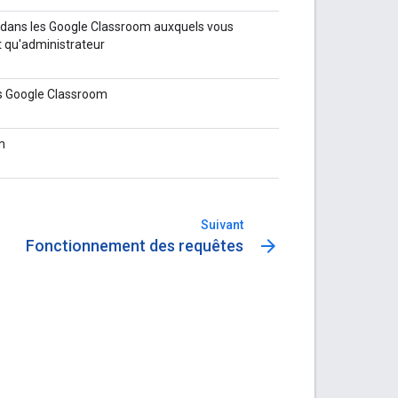
es dans les Google Classroom auxquels vous
t qu'administrateur
ns Google Classroom
m
Suivant
arrow_forward
Fonctionnement des requêtes