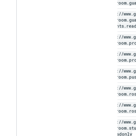
classroom
.
gu
https:
/
/
www
.
g
classroom
.
gu
students
.
rea
https:
/
/
www
.
g
classroom
.
pr
https:
/
/
www
.
g
classroom
.
pr
https:
/
/
www
.
g
classroom
.
pu
https:
/
/
www
.
g
classroom
.
ro
https:
/
/
www
.
g
classroom
.
ro
https:
/
/
www
.
g
classroom
.
st
me
.
readonly