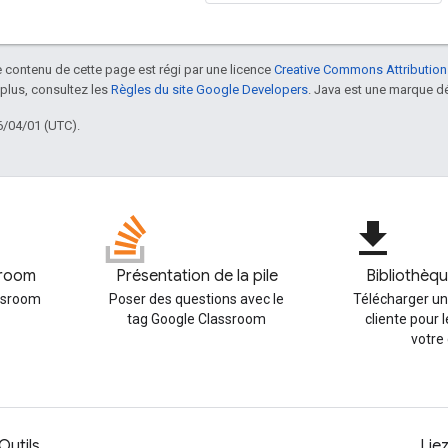
le contenu de cette page est régi par une licence
Creative Commons Attribution
 plus, consultez les
Règles du site Google Developers
. Java est une marque dé
6/04/01 (UTC).
file_download
sroom
Présentation de la pile
Bibliothèqu
assroom
Poser des questions avec le
Télécharger un
tag Google Classroom
cliente pour 
votre
Outils
Lie