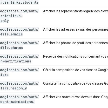
ardianlinks
.
students
oogleapis
.
com
/
auth
/
Afficher les représentants légaux des élè
ardianlinks
.
donly
oogleapis
.
com
/
auth
/
Afficher les adresses e-mail des personne
ofile
.
emails
oogleapis
.
com
/
auth
/
Afficher les photos de profil des personne
ofile
.
photos
oogleapis
.
com
/
auth
/
Recevoir des notifications concernant vo
sh-notifications
oogleapis
.
com
/
auth
/
Gérer la composition de vos classes Goog
sters
oogleapis
.
com
/
auth
/
Consulter la composition de vos classes 
sters
.
readonly
oogleapis
.
com
/
auth
/
Afficher vos notes et vos devoirs dans Go
udent-submissions
.