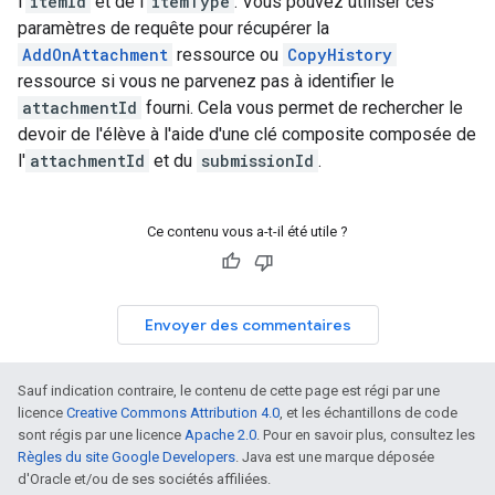
l'
itemId
et de l'
itemType
. Vous pouvez utiliser ces
paramètres de requête pour récupérer la
AddOnAttachment
ressource ou
CopyHistory
ressource si vous ne parvenez pas à identifier le
attachmentId
fourni. Cela vous permet de rechercher le
devoir de l'élève à l'aide d'une clé composite composée de
l'
attachmentId
et du
submissionId
.
Ce contenu vous a-t-il été utile ?
Envoyer des commentaires
Sauf indication contraire, le contenu de cette page est régi par une
licence
Creative Commons Attribution 4.0
, et les échantillons de code
sont régis par une licence
Apache 2.0
. Pour en savoir plus, consultez les
Règles du site Google Developers
. Java est une marque déposée
d'Oracle et/ou de ses sociétés affiliées.