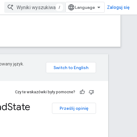
/
Zaloguj się
rowany język.
Czy te wskazówki były pomocne?
ad
State
Prześlij opinię