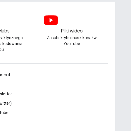
labs
Pliki wideo
praktycznego i
Zasubskrybuj nasz kanał w
o kodowania
YouTube
du
nect
letter
witter)
Tube