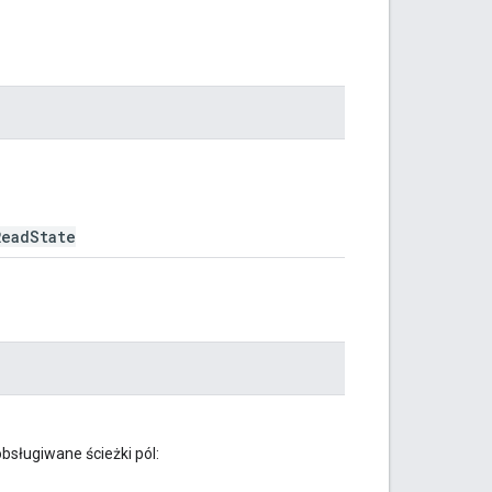
ReadState
bsługiwane ścieżki pól: