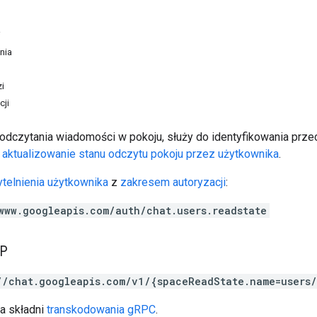
i
nia
i
cji
n odczytania wiadomości w pokoju, służy do identyfikowania prz
t
aktualizowanie stanu odczytu pokoju przez użytkownika
.
telnienia użytkownika
z
zakresem autoryzacji
:
www.googleapis.com/auth/chat.users.readstate
TP
//chat.googleapis.com/v1/{spaceReadState.name=users
a składni
transkodowania gRPC
.