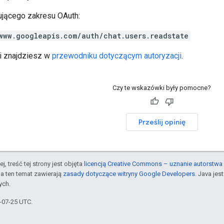
jącego zakresu OAuth:
www.googleapis.com/auth/chat.users.readstate
ji znajdziesz w
przewodniku dotyczącym autoryzacji
.
Czy te wskazówki były pomocne?
Prześlij opinię
j, treść tej strony jest objęta
licencją Creative Commons – uznanie autorstwa 
a ten temat zawierają
zasady dotyczące witryny Google Developers
. Java je
ych.
5-07-25 UTC.