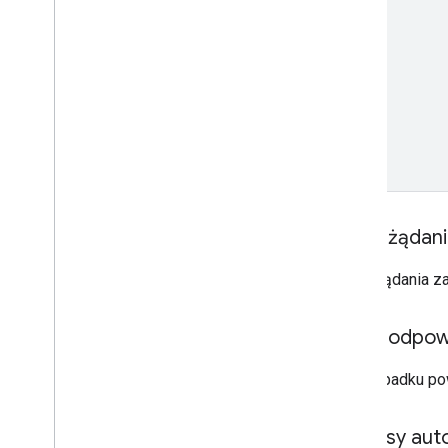
Treść żądan
Treść żądania z
Treść odpow
W przypadku po
Zakresy auto