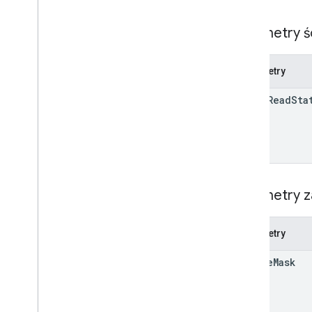
Wejście na czacie
Typ zdarzenia w oknie
Parametry ś
Źródła danych na Dysku
Emotikon
Zdarzenie
Parametry
Typ zdarzenia
space
Read
Sta
Aplikacja hosta
Section
Item
Użytkownik
Limity
Parametry z
Parametry
update
Mask