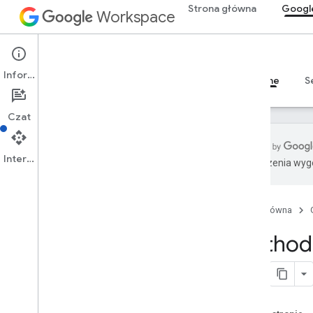
Strona główna
Googl
Workspace
Google Chat
Informacje
Przegląd
Przewodniki
Materiały referencyjne
S
Czat
Interfejs API
Tłumaczenia wyge
Przegląd
Dokumentacja RPC
Strona główna
Dokumentacja REST
Przegląd
Method:
Zasoby REST
custom
Emojis
multimedia
spacje