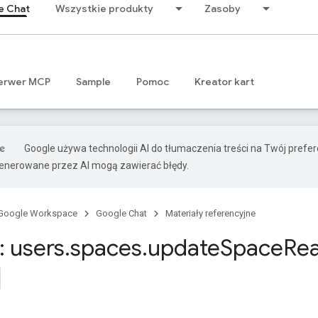
e Chat
Wszystkie produkty
Zasoby
erwer MCP
Sample
Pomoc
Kreator kart
Google używa technologii AI do tłumaczenia treści na Twój prefe
nerowane przez AI mogą zawierać błędy.
Google Workspace
Google Chat
Materiały referencyjne
 users
.
spaces
.
update
Space
Re