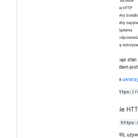
Na tej stronie
Pokoje
.
osoby
Żądanie HTTP
spaces
.
message
Pins
Parametry ścieżk
Spaces
.
messages
Parametry zapyta
Spaces
.
messages
.
attachments
Treść żądania
Spaces
.
messages
.
reactions
Treść odpowiedz
spaces
.
space
Events
Zakresy autoryza
users
.
availability
users
.
sections
Aktualizuje sta
users
.
sections
.
items
Przykładem jes
users
.
spaces
Przegląd
Wymaga
uwierzy
get
Space
Read
State
https://
update
Space
Read
State
users
.
spaces
.
space
Notification
Setting
Żądanie HT
users
.
spaces
.
threads
PATCH https:
Typy
App
Command
Type
Adres URL używ