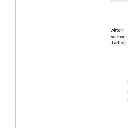
Blog
X (Twitter)
Przeczytaj bloga Google
Obserwuj @workspac
Workspace Developers
na X (Twitter)
Google Workspace dla programistów
Omówienie platformy
Usługi dla deweloperów
Informacje o wersjach
Pomoc dla programistów
Warunki usługi