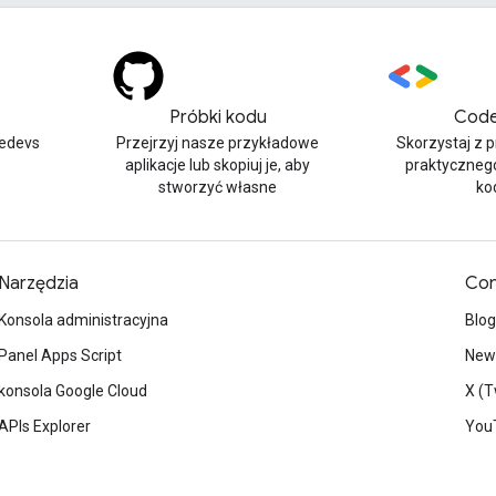
Próbki kodu
Code
edevs
Przejrzyj nasze przykładowe
Skorzystaj z 
aplikacje lub skopiuj je, aby
praktyczneg
stworzyć własne
ko
Narzędzia
Con
Konsola administracyjna
Blog
Panel Apps Script
News
konsola Google Cloud
X (T
APIs Explorer
You