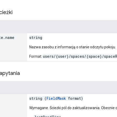
cieżki
te
.
name
string
Nazwa zasobu z informacją o stanie odczytu pokoju.
users/{user}/spaces/{space}/space
Format:
apytania
string (
FieldMask
format)
Wymagane. Ścieżki pól do zaktualizowania. Obecnie o