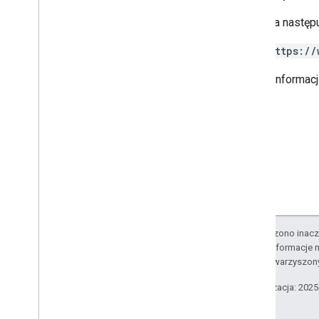
Wymaga następu
https://
Więcej informac
O ile nie stwierdzono inacze
Szczegółowe informacje n
podmiotów stowarzyszon
Ostatnia aktualizacja: 202