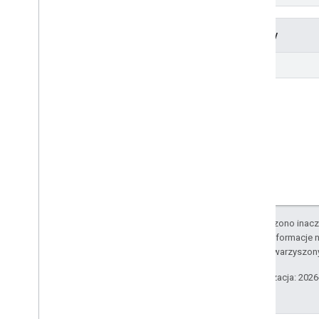
Metody
get
O ile nie stwierdzono inacze
Szczegółowe informacje n
podmiotów stowarzyszon
Ostatnia aktualizacja: 202