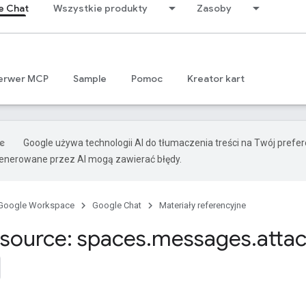
e Chat
Wszystkie produkty
Zasoby
erwer MCP
Sample
Pomoc
Kreator kart
Google używa technologii AI do tłumaczenia treści na Twój prefe
nerowane przez AI mogą zawierać błędy.
Google Workspace
Google Chat
Materiały referencyjne
source: spaces
.
messages
.
atta