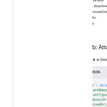
Na tej stronie
Pokoje
.
osoby
Zasób: Attachme
spaces
.
message
Pins
AttachmentDa
Spaces
.
messages
Źródło
Spaces
.
messages
.
attachments
Metody
Przegląd
get
get
Spaces
.
messages
.
reactions
spaces
.
space
Events
Zasób: At
users
.
availability
users
.
sections
załącznik w Goo
users
.
sections
.
items
users
.
spaces
Zapis JSON
users
.
spaces
.
space
Notification
Setting
{
users
.
spaces
.
threads
"name"
: 
str
"contentName
Typy
"contentType
App
Command
Type
"thumbnailUr
Wejście na czacie
"downloadUri