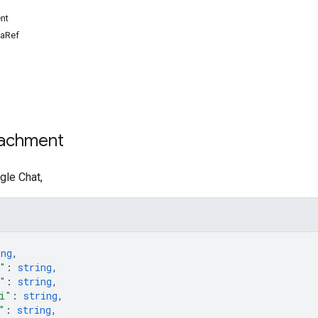
nt
taRef
tachment
gle Chat,
ing
,
"
: 
string
,
"
: 
string
,
i"
: 
string
,
"
: 
string
,