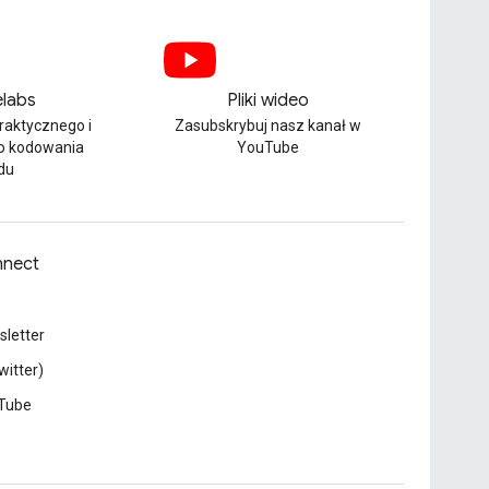
labs
Pliki wideo
praktycznego i
Zasubskrybuj nasz kanał w
o kodowania
YouTube
du
nect
letter
witter)
Tube