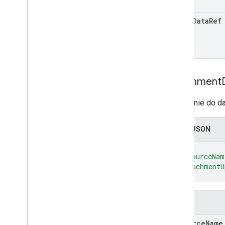
drive
Data
Ref
Attachment
Odwołanie do da
Zapis JSON
{
"resourceNam
"attachmentU
}
Pola
resource
Name