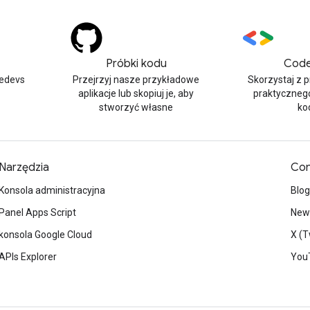
Próbki kodu
Code
edevs
Przejrzyj nasze przykładowe
Skorzystaj z 
aplikacje lub skopiuj je, aby
praktyczneg
stworzyć własne
ko
Narzędzia
Con
Konsola administracyjna
Blog
Panel Apps Script
News
konsola Google Cloud
X (T
APIs Explorer
You