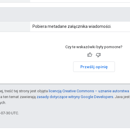
Pobiera metadane załącznika wiadomości.
Czy te wskazówki były pomocne?
Prześlij opinię
j, treść tej strony jest objęta
licencją Creative Commons – uznanie autorstwa 
a ten temat zawierają
zasady dotyczące witryny Google Developers
. Java je
ych.
6-07-30 UTC.