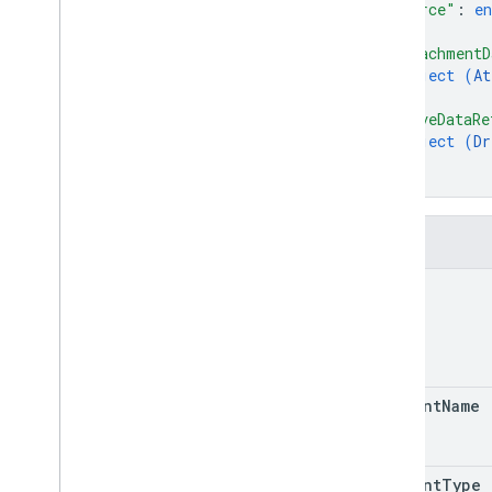
Typ zdarzenia w oknie
"source"
: 
e
Źródła danych na Dysku
"attachmentD
Emotikon
object (
At
Zdarzenie
}
,
Typ zdarzenia
"driveDataRe
Aplikacja hosta
object (
Dr
Section
Item
}
}
Użytkownik
Limity
Pola
name
content
Name
content
Type