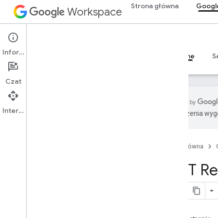
Strona główna
Googl
Workspace
Google Chat
Informacje
Przegląd
Przewodniki
Materiały referencyjne
S
Czat
Interfejs API
Tłumaczenia wyge
Przegląd
Dokumentacja RPC
Strona główna
Dokumentacja REST
Przegląd
REST Re
Zasoby REST
custom
Emojis
multimedia
spacje