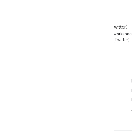
Blog
X (Twitter)
Przeczytaj bloga Google
Obserwuj @workspac
Workspace Developers
na X (Twitter)
Google Workspace dla programistów
Omówienie platformy
Usługi dla deweloperów
Informacje o wersjach
Pomoc dla programistów
Warunki usługi