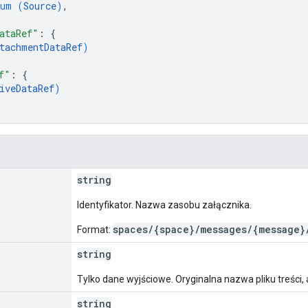
num (
Source
)
,
ataRef"
: 
{
tachmentDataRef
)
f"
: 
{
iveDataRef
)
string
Identyfikator. Nazwa zasobu załącznika.
spaces/{space}/messages/{message}
Format:
string
Tylko dane wyjściowe. Oryginalna nazwa pliku treści, 
string