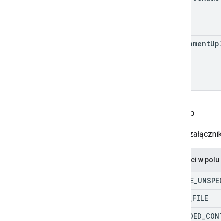
attachment
Up
Źródło
Źródło załącznik
Wartości w pol
SOURCE
_
UNSPE
DRIVE
_
FILE
UPLOADED
_
CON