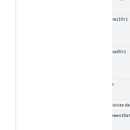
thumbnail
Uri
download
Uri
source
da
Pole zbiorcze
attachment
Da