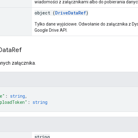
wiadomości z załącznikami albo do pobierania danyc
object (
DriveDataRef
)
Tylko dane wyjściowe. Odwołanie do załącznika z Dysk
Google Drive API.
Data
Ref
nych załącznika.
e"
: 
string
,
ploadToken"
: 
string
string