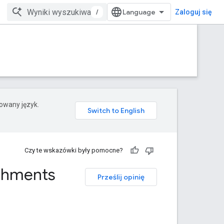
/
Zaloguj się
rowany język.
Czy te wskazówki były pomocne?
chments
Prześlij opinię