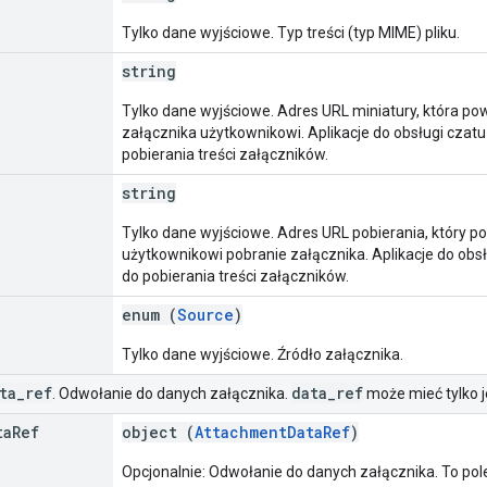
Tylko dane wyjściowe. Typ treści (typ MIME) pliku.
string
Tylko dane wyjściowe. Adres URL miniatury, która p
załącznika użytkownikowi. Aplikacje do obsługi czat
pobierania treści załączników.
string
Tylko dane wyjściowe. Adres URL pobierania, który p
użytkownikowi pobranie załącznika. Aplikacje do obs
do pobierania treści załączników.
enum (
Source
)
Tylko dane wyjściowe. Źródło załącznika.
ta
_
ref
data
_
ref
. Odwołanie do danych załącznika.
może mieć tylko j
ta
Ref
object (
AttachmentDataRef
)
Opcjonalnie: Odwołanie do danych załącznika. To pol