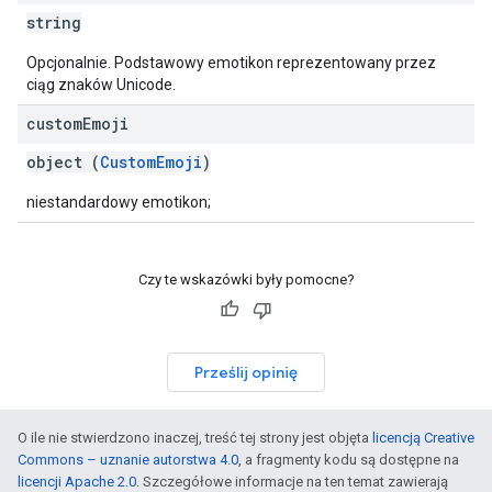
string
Opcjonalnie. Podstawowy emotikon reprezentowany przez
ciąg znaków Unicode.
custom
Emoji
object (
CustomEmoji
)
niestandardowy emotikon;
Czy te wskazówki były pomocne?
Prześlij opinię
O ile nie stwierdzono inaczej, treść tej strony jest objęta
licencją Creative
Commons – uznanie autorstwa 4.0
, a fragmenty kodu są dostępne na
licencji Apache 2.0
. Szczegółowe informacje na ten temat zawierają