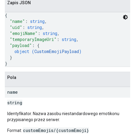
Zapis JSON
{
"name"
: 
string
,
"uid"
: 
string
,
"emojiName"
: 
string
,
"temporaryImageUri"
: 
string
,
"payload"
: 
{
object (
CustomEmojiPayload
)
}
}
Pola
name
string
Identyfikator. Nazwa zasobu niestandardowego emotikonu
przypisanego przez serwer.
customEmojis/{customEmoji}
Format: