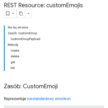
REST Resource: custom
Emojis
Na tej stronie
Zasób: CustomEmoji
CustomEmojiPayload
Metody
create
delete
get
list
Zasób: Custom
Emoji
Reprezentuje
niestandardowy emotikon
.