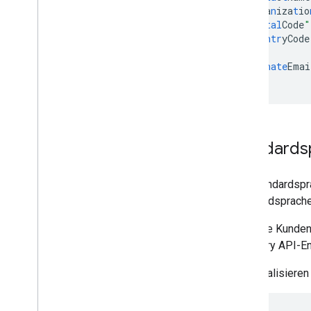
    "
orga
n
iza
t
io
    "
pos
tal
Code
"
    "
cou
ntr
yCode
  },
  "
al
ternate
Emai
}
Standards
Die Standardspra
Standardsprache 
Für neue Kunden
Directory API-
So aktualisieren