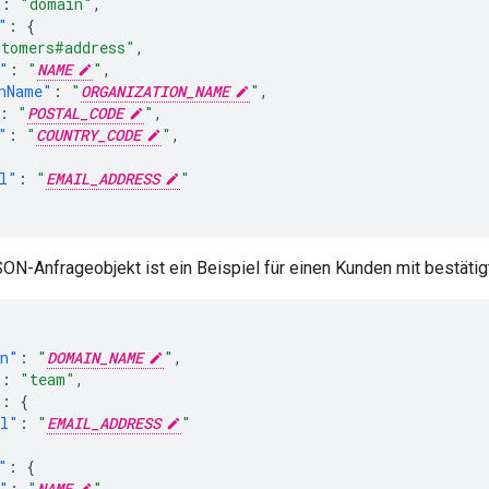
"
:
"domain"
,
"
:
{
stomers#address"
,
"
:
"
NAME
"
,
nName"
:
"
ORGANIZATION_NAME
"
,
:
"
POSTAL_CODE
"
,
"
:
"
COUNTRY_CODE
"
,
l"
:
"
EMAIL_ADDRESS
"
ON-Anfrageobjekt ist ein Beispiel für einen Kunden mit bestätig
in"
:
"
DOMAIN_NAME
"
,
"
:
"team"
,
"
:
{
il"
:
"
EMAIL_ADDRESS
"
"
:
{
"
:
"
NAME
"
,