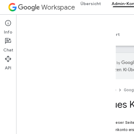
Übersicht
Admin-Kon
Workspace
Admin console
Info
Übersicht
Leitfäden
Referenzen
Support
Chat
API
übersetzen. KI-Üb
Übersicht
Los gehts
Startseite
Goog
OAuth-Zustimmung konfigurieren
Neues K
Organisationsstruktur und -
ressourcen
Directory API
Auf dieser Seit
Cloud Identity API
Kundenkonto ers
Data Transfer API