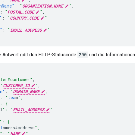
nName"
:
"
ORGANIZATION_NAME
"
,
:
"
POSTAL_CODE
"
,
"
:
"
COUNTRY_CODE
"
"
:
"
EMAIL_ADDRESS
"
he Antwort gibt den HTTP-Statuscode
200
und die Informatione
ller#customer"
,
"
CUSTOMER_ID
"
,
in"
:
"
DOMAIN_NAME
,
": "
tea
m
",
": {
l
": "
EMAIL_ADDRESS
"
": {
s
t
omers#address
",
": "
NAME
",