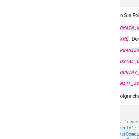
Ersetzen Sie Fo
DOMAIN_
NAME
: De
ORGANIZ
POSTAL_
COUNTRY
EMAIL_A
Eine erfolgreic
{
"kind"
:
"rese
"customerId"
:
"customerDoma