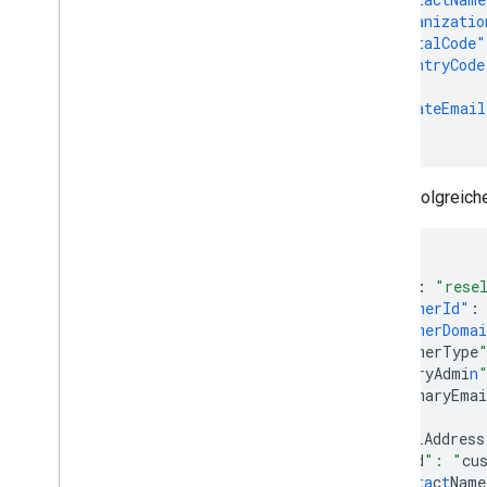
"organizatio
"postalCode"
"countryCode
},
"alternateEmail
}
Eine erfolgreic
{
"kind"
:
"rese
"customerId"
:
"customerDoma
  "
cus
t
omerType
  "
primaryAdmi
n
    "
primaryEmai
  },
  "
pos
tal
Address
    "
ki
n
d
": "
cu
    "
co
nta
c
t
Name