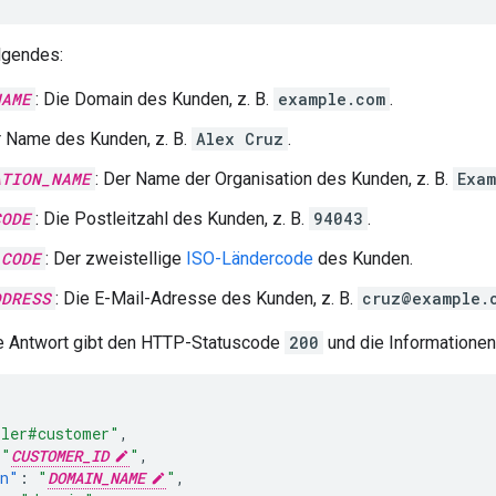
lgendes:
NAME
: Die Domain des Kunden, z. B.
example.com
.
r Name des Kunden, z. B.
Alex Cruz
.
ATION_NAME
: Der Name der Organisation des Kunden, z. B.
Exam
CODE
: Die Postleitzahl des Kunden, z. B.
94043
.
_CODE
: Der zweistellige
ISO-Ländercode
des Kunden.
DDRESS
: Die E-Mail-Adresse des Kunden, z. B.
cruz@example.
he Antwort gibt den HTTP-Statuscode
200
und die Informatione
ller#customer"
,
"
CUSTOMER_ID
"
,
in"
:
"
DOMAIN_NAME
"
,