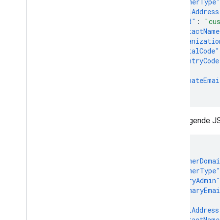
"customerType
"postalAddress
"kind"
:
"cu
"contactName
"organizatio
"postalCode"
"countryCode
},
"alternateEmai
}
Das folgende JS
{
"customerDoma
"customerType
"primaryAdmin
"primaryEma
},
"postalAddress
"contactName