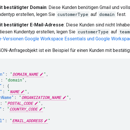
t bestätigter Domain
: Diese Kunden benötigen Gmail und volls
dentyp erstellen, legen Sie
customerType
auf
domain
fest.
t bestätigter E-Mail-Adresse
: Diese Kunden sind nicht Inhabe
iesen Kundentyp erstellen, legen Sie
customerType
auf
team
-Versionen Google Workspace Essentials und Google Workspace
ON-Anfrageobjekt ist ein Beispiel für einen Kunden mit bestätig
in"
:
"
DOMAIN_NAME
"
,
"
:
"domain"
,
"
:
{
"
:
"
NAME
"
,
nName"
:
"
ORGANIZATION_NAME
"
,
:
"
POSTAL_CODE
"
,
"
:
"
COUNTRY_CODE
"
l"
:
"
EMAIL_ADDRESS
"