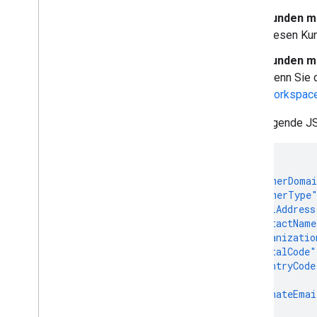
Kunden mi
diesen Kun
Kunden mi
Wenn Sie d
Workspace
Das folgende JS
{
"customerDoma
"customerType
"postalAddress
"contactName
"organizatio
"postalCode"
"countryCode
},
"alternateEmai
}