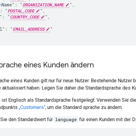
n
Name
": "
ORGANIZATION_NAME
",
: "
POSTAL_CODE
",
": "
COUNTRY_CODE
",
l
": "
EMAIL_ADDRESS
prache eines Kunden ändern
che eines Kunden gilt nur für neue Nutzer. Bestehende Nutzer b
aktualisiert haben. Legen Sie daher die Standardsprache des Ku
 ist Englisch als Standardsprache festgelegt. Verwenden Sie d
Endpunkts
„Customers“
, um die Standard sprache zu ändern.
 Sie den Standardwert für
language
für einen Kunden mit der Di