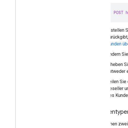
Kunden bereitstellen
Neues Kundenkonto bestellen
POST h
Kontoinformationen eines Kunden
abrufen und aktualisieren
Abos verwalten
Erstellen 
Fehler beheben
zurückgibt,
Enterprise License Manager API
Kunden übe
Admin Settings API
Domain Shared Contacts API
Ändern Si
Erheben S
Chrome-Browser und -Drucker
entweder e
Chrome Printer Management API
Chrome Enterprise Core API
Teilen Sie
Chrome Browser Enrollment Token
Reseller u
API
des Kunde
Best Practices
Kundentype
Push-Benachrichtigungen
Stapelanfragen senden
Sie können zwei
Tipps zur Leistungsoptimierung