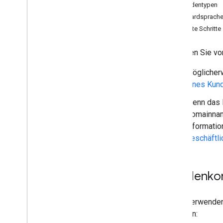
Kundentypen
Contact Delegation API
Standardsprache
Groups Settings API
Nächste Schritte
Groups Migration API
People API
Beachten Sie vo
Audits
,
Nutzung und Sicherheit
Möglicher
Reports API
eines Kund
Alert Center API
Wenn das K
Email Audit API
Domainname
Informatio
Domains und Lizenzen
Geschäftli
Reseller API
Übersicht
Voraussetzungen
Kundenkon
Bereiche auswählen
Kurzanleitungen
Clientbibliotheken installieren
Verwenden
Kunden verwalten
ein: