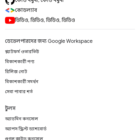
কোড নমুনা, কোড নমুনা
কোডল্যাব
ভিডিও, ভিডিও, ভিডিও, ভিডিও
ডেভেলপারদের জন্য Google Workspace
প্ল্যাটফর্ম ওভারভিউ
বিকাশকারী পণ্য
রিলিজ নোট
বিকাশকারী সমর্থন
সেবা পাবার শর্ত
টুলস
অ্যাডমিন কনসোল
অ্যাপস স্ক্রিপ্ট ড্যাশবোর্ড
গুগল ক্লাউড কনসোল