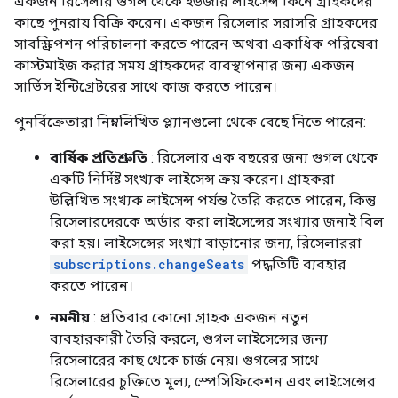
একজন রিসেলার গুগল থেকে ইউজার লাইসেন্স কিনে গ্রাহকদের
কাছে পুনরায় বিক্রি করেন। একজন রিসেলার সরাসরি গ্রাহকদের
সাবস্ক্রিপশন পরিচালনা করতে পারেন অথবা একাধিক পরিষেবা
কাস্টমাইজ করার সময় গ্রাহকদের ব্যবস্থাপনার জন্য একজন
সার্ভিস ইন্টিগ্রেটরের সাথে কাজ করতে পারেন।
পুনর্বিক্রেতারা নিম্নলিখিত প্ল্যানগুলো থেকে বেছে নিতে পারেন:
বার্ষিক প্রতিশ্রুতি
: রিসেলার এক বছরের জন্য গুগল থেকে
একটি নির্দিষ্ট সংখ্যক লাইসেন্স ক্রয় করেন। গ্রাহকরা
উল্লিখিত সংখ্যক লাইসেন্স পর্যন্ত তৈরি করতে পারেন, কিন্তু
রিসেলারদেরকে অর্ডার করা লাইসেন্সের সংখ্যার জন্যই বিল
করা হয়। লাইসেন্সের সংখ্যা বাড়ানোর জন্য, রিসেলাররা
subscriptions.changeSeats
পদ্ধতিটি ব্যবহার
করতে পারেন।
নমনীয়
: প্রতিবার কোনো গ্রাহক একজন নতুন
ব্যবহারকারী তৈরি করলে, গুগল লাইসেন্সের জন্য
রিসেলারের কাছ থেকে চার্জ নেয়। গুগলের সাথে
রিসেলারের চুক্তিতে মূল্য, স্পেসিফিকেশন এবং লাইসেন্সের