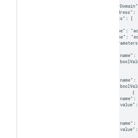
   "ownerDomain
   "ipAddress":
   "events": [

    {

     "type": "ac
     "name": "ed
     "parameters
      {

        "name": 
        "boolVal
      },

      {

        "name": 
        "boolVal
      },      {

        "name": 
        "value":
      },

      {

        "name": 
        "value":
      },
