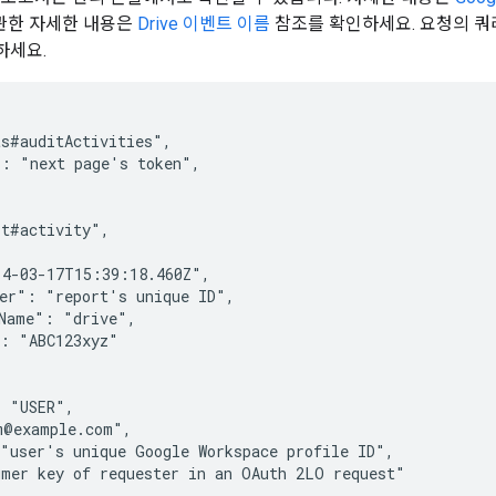
관한 자세한 내용은
Drive 이벤트 이름
참조를 확인하세요. 요청의 쿼
하세요.
s#auditActivities",

": "
next page's token
",

t#activity",

4-03-17T15:39:18.460Z",

ier": "
report's unique ID
",

Name": "drive",

: "ABC123xyz"

 "USER",

@example.com",

 "
user's unique Google Workspace profile ID
",

umer key of requester in an OAuth 2LO request
"
