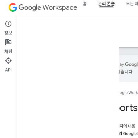
홈
관리 콘솔
모든 
Workspace
Admin console
정보
개요
가이드
참조
지원
채팅
API
있을 수 있습니다.
개요
시작하기
홈
Google Wor
OAuth 동의 구성
Report
조직 구조 및 리소스
Directory API
Cloud ID API
이 페이지의 내용
Data Transfer API
도메인의 Google