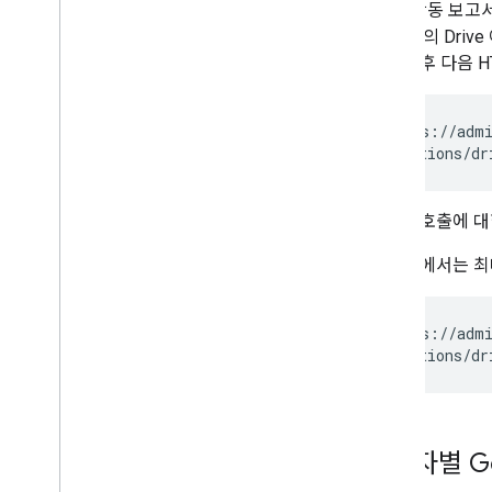
Drive 활동 보
푸시 알림
근 25개의 Dr
인증 및 승인 문제 해결
획득한 후 다음 H
Alert Center API
Email Audit API
GET https://admi
도메인 및 라이선스
Reseller API
Enterprise License Manager API
이 API 호출에 
Admin Settings API
Domain Shared Contacts API
다음 예에서는 최대
Chrome 브라우저 및 프린터
Chrome 프린터 관리 API
GET https://admi
Chrome Enterprise Core API
Chrome 브라우저 등록 토큰 API
권장사항
사용자별 Go
푸시 알림
일괄 요청 전송