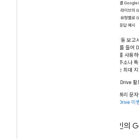
Contact Delegation API
사용자별 Google
Groups Settings API
공유 드라이브의 Go
Groups Migration API
이벤트 유형별로 Go
People API
JSON 응답 예시
감사
,
사용 및 보안
Drive 활동 보고
Reports API
니다. 예를 들어 
개요
이 정보를 사용하
범위 선택
이메일 주소나 특정
빠른 시작
고서에는 최대 지
클라이언트 라이브러리 설치
Google Dri
감사 활동
Admin
요청의 쿼리 문자
기기
내용은
Drive 
Drive
로그인
OAuth 토큰
도메인의 Go
앱 사용량 모니터링
일괄 요청 전송