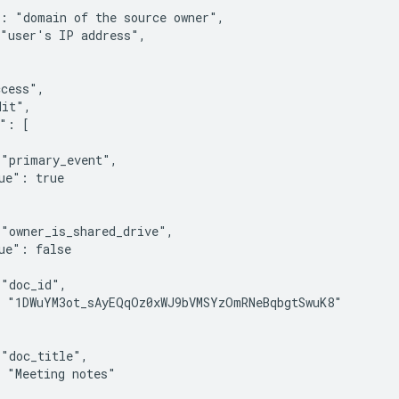
": "
domain of the source owner
",

 "
user's IP address
",

cess",

it",

": [

"primary_event",

ue": true

"owner_is_shared_drive",

ue": false

"doc_id",

 "1DWuYM3ot_sAyEQqOz0xWJ9bVMSYzOmRNeBqbgtSwuK8"

"doc_title",

 "Meeting notes"
