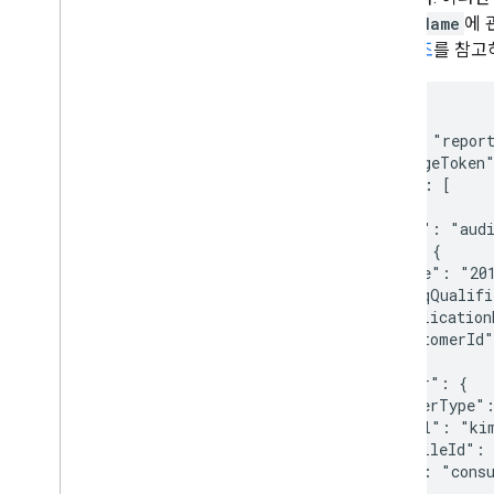
eventName
에 
API 참조
를 참고
{

 "kind": "report
 "nextPageToken
 "items": [

  {

   "kind": "audi
   "id": {

    "time": "201
    "uniqQualif
    "application
    "customerId"
   },

   "actor": {

   "callerType":
   "email": "kim
   "profileId":
   "key": "
cons
   },
