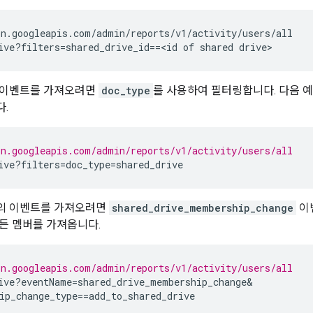
n.googleapis.com/admin/reports/v1/activity/users/all

 이벤트를 가져오려면
doc_type
를 사용하여 필터링합니다. 다음 
.
in.googleapis.com/admin/reports/v1/activity/users/all
ive
?
filters
=
doc_type
=
shared_drive
의 이벤트를 가져오려면
shared_drive_membership_change
이
든 멤버를 가져옵니다.
in.googleapis.com/admin/reports/v1/activity/users/all
ive
?
eventName
=
shared_drive_membership_change
ip_change_type
==
add_to_shared_drive