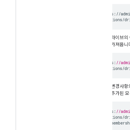
GET https://admi
공유 드라이브의
벤트를 가져옵니다
GET
https
:
//adm
/
applications
/
dr
멤버십 변경사항
이브에 추가된 모
GET
https
:
//adm
/
applications
/
dr
filters
=
membersh