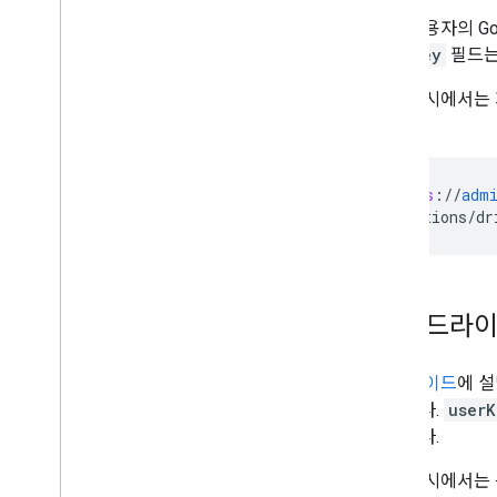
성능 팁
특정 사용자의 Go
userKey
필드는
다음 예시에서는 
요.
GET
https
:
//
adm
/
applications
/
dr
공유 드라이브
승인 가이드
에 설
있습니다.
userK
행합니다.
다음 예시에서는 