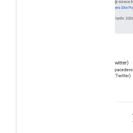
Aksi belirtilmediği sürece 
Google Developers Site Poli
Son güncelleme tarihi: 202
Blog
X (Twitter)
Google Workspace Developers
X'te @workspacedevs'i
blogunu okuyun
edin (Twitter)
Geliştiriciler için Google Workspace
Platforma genel bakış
Geliştirici ürünleri