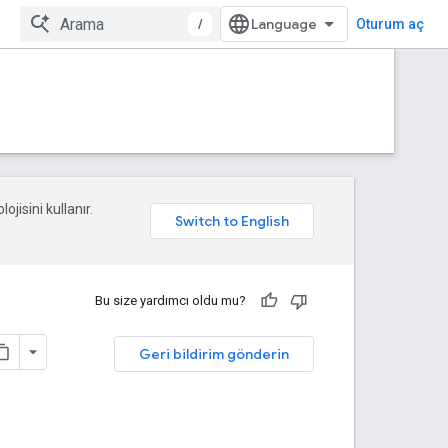
/
Oturum aç
ojisini kullanır.
Bu size yardımcı oldu mu?
Geri bildirim gönderin