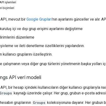
PI işlemleri
i biçimleri
 API, mevcut bir
Google Grupları
'nın ayarlarını günceller ve alır. AP
kuruluş içi ve dışı grup erişimi ayarlarını değiştirme
dirimlerini düzenleme
şivleme ve ileti denetleme özelliklerini yapılandırın.
 kullanıcı gruplarını özelleştirin.
le çalışmanın veya diğer grup türlerini yönetmenin başka yolları i
ngs API veri modeli
PI, bir hesap içindeki kullanıcıların diğer kullanıcı gruplarıyla nas
Groups
kaynağı üzerinde çalışır. Her grup, grubun e-posta adresiy
 hesabın gruplarının
Groups
koleksiyonuna dayanır. Her grubun be