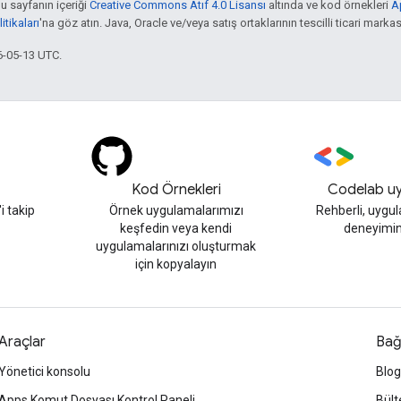
bu sayfanın içeriği
Creative Commons Atıf 4.0 Lisansı
altında ve kod örnekleri
A
tikaları
'na göz atın. Java, Oracle ve/veya satış ortaklarının tescilli ticari markas
6-05-13 UTC.
Kod Örnekleri
Codelab uy
 takip
Örnek uygulamalarımızı
Rehberli, uygu
keşfedin veya kendi
deneyimin
uygulamalarınızı oluşturmak
için kopyalayın
Araçlar
Bağ
Yönetici konsolu
Blog
Apps Komut Dosyası Kontrol Paneli
Bült