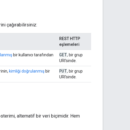
ni çağırabilirsiniz:
REST HTTP
eşlemeleri
GET
ulanmış
bir kullanıcı tarafından
, bir grup
URI'sinde.
PUT
rinin,
kimliği doğrulanmış
bir
, bir grup
URI'sinde.
erimi, alternatif bir veri biçimidir. Hem