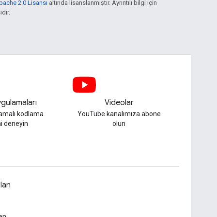
pache 2.0 Lisansı
altında lisanslanmıştır. Ayrıntılı bilgi için
ıdır.
gulamaları
Videolar
lamalı kodlama
YouTube kanalımıza abone
i deneyin
olun
lan
en