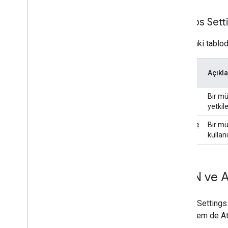
Domain Shared Contacts API
Groups Setti
Chrome tarayıcılar ve yazıcılar
Chrome Yazıcı Yönetim API'sı
Aşağıdaki tabloda
Chrome Enterprise Core API'sı
Chrome Tarayıcı Kayıt Jetonu API'sı
İşlem
Açıkl
En iyi uygulamalar
get
Bir mü
Push bildirimleri
yetkile
Toplu istek gönderme
Performans ipuçları
update
Bir mü
kullan
JSON ve At
Groups Settings 
JSON hem de Ato