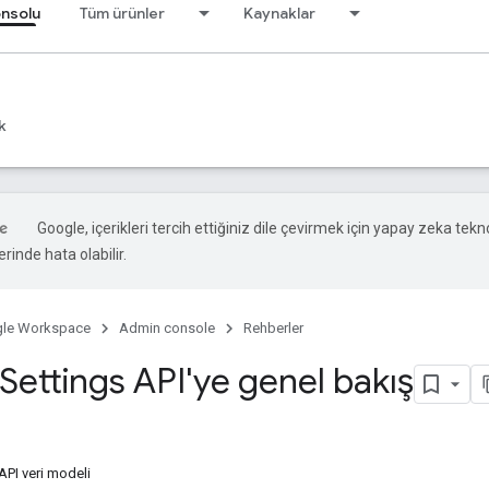
onsolu
Tüm ürünler
Kaynaklar
k
Google, içerikleri tercih ettiğiniz dile çevirmek için yapay zeka teknol
rinde hata olabilir.
le Workspace
Admin console
Rehberler
Settings API'ye genel bakış
API veri modeli