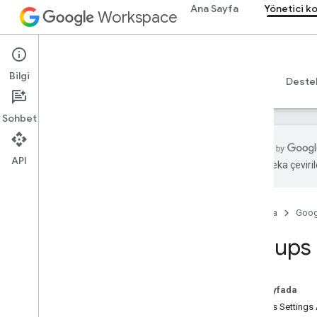
Ana Sayfa
Yönetici k
Workspace
Admin console
Bilgi
Genel bakış
Rehberler
Başvuru Kaynakları
Deste
Sohbet
API
Yapay zeka çevirile
Genel bakış
Başlama
Ana Sayfa
Goog
OAuth iznini yapılandırın
Groups 
Kuruluş yapısı ve kaynakları
Directory API
Cloud Identity API'si
Bu sayfada
Data Transfer API
Groups Settings 