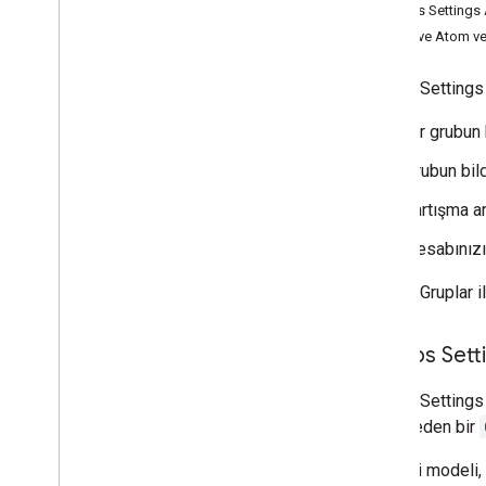
Contact Delegation API
Groups Settings A
Groups Settings API
JSON ve Atom ver
Genel bakış
İstemci kitaplıklarını yükleme
Groups Settings
Kapsamları seçin
Bir grubun 
Google Gruplar ayarlarını al ve
güncelle
Grubun bil
Groups Migration API
People API
Tartışma ar
Hesabınızın
Denetimler
,
kullanım ve güvenlik
Reports API
Google Gruplar i
Alert Center API
Email Audit API
Groups Setti
Alanlar ve lisanslar
Groups Settings A
Reseller API
temsil eden bir
Enterprise License Manager API
Admin Settings API
API veri modeli,