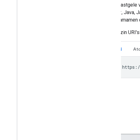
JSON, rastgele ve
C++, C#, Java, Ja
ancak tamamen di
İsteğinizin URI'
JSON
At