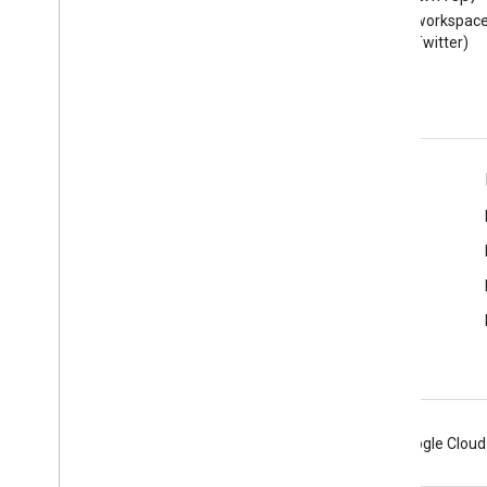
Читайте блог разработчиков
Следуйте @workspace
Google Workspace
X (Twitter)
Google Workspace для разработчиков
Обзор платформы
Продукты для разработчиков
Примечания к выпускам
Поддержка для разработчиков
Условия использования
Android
Chrome
Firebase
Google Cloud