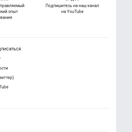
управляемый
Подпишитесь на наш канал
ский опыт
на YouTube
ования
писаться
г
ости
виттер)
Tube