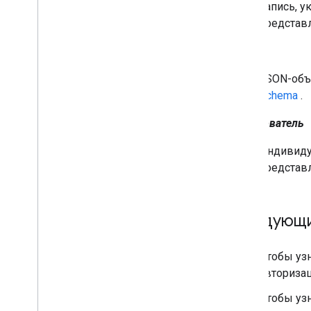
Запись, 
Отправка пакетных запросов
представ
Советы по производительности
Схема
JSON-объ
Schema
.
Пользователь
Индивидуа
представ
Следующи
Чтобы узн
авторизац
Чтобы узн