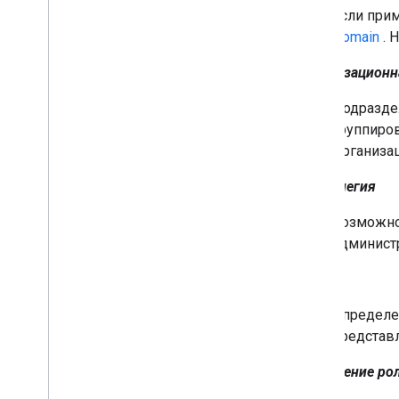
Если при
API отчетов
Domain
. 
API Центра оповещений
API аудита электронной почты
Организационн
Домены и лицензии
Подраздел
API реселлера
группиро
API-интерфейс диспетчера
Организа
корпоративных лицензий
API настроек администратора
Привилегия
API общих контактов домена
Возможнос
администр
Браузеры и принтеры Chrome
API управления принтером Chrome
Роль
Базовый API Chrome Enterprise
API токена регистрации браузера
Определе
Chrome
представ
Рекомендации
Назначение ро
Всплывающее уведомление