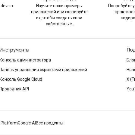
devs в
Изучите наши примеры
Попробуйте 
приложений или скопируйте
практиче
их, чтобы создать свои
кодир
собственные.
Инструменты
Под
Консоль администратора
Бло
Панель управления скриптами приложений
Нов
Консоль Google Cloud
X (Т
Проводник API
You
 Platform
Google AI
Все продукты