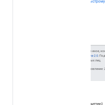
быстрому 
Если не указано иное, к
лицензии Apache 2.0
. По
аффилированных лиц.
Последнее обновление: 2
Блог
X (Твиттер)