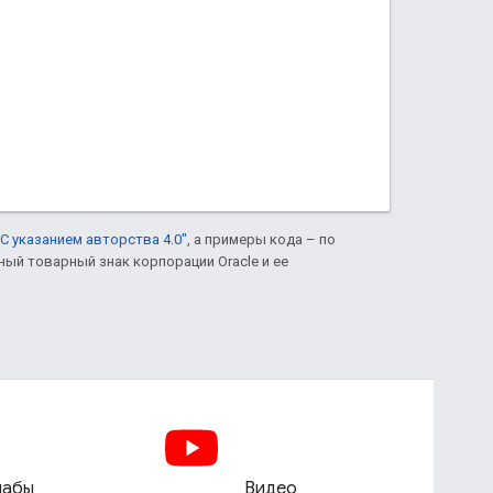
С указанием авторства 4.0"
, а примеры кода – по
нный товарный знак корпорации Oracle и ее
лабы
Видео