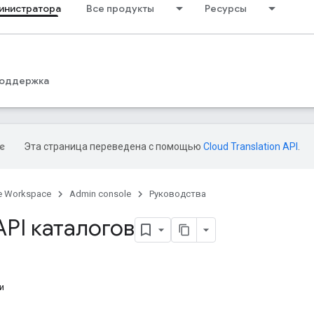
инистратора
Все продукты
Ресурсы
оддержка
Эта страница переведена с помощью
Cloud Translation API
.
e Workspace
Admin console
Руководства
PI каталогов
и