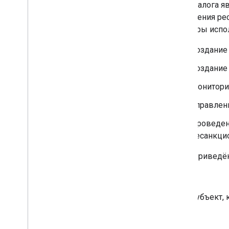
API каталога я
Выберите области действия
управления ре
Краткое руководство
Примеры испол
Установка клиентских библиотек
Управление устройствами и
Создание 
браузерами
Управление группами и
Создание 
участниками
Мониторин
Управление структурой
Управление пользователями и
Управлен
псевдонимами
Устранение неполадок
Проведен
API облачной идентификации
несанкци
API передачи данных
Ниже приведён
API делегирования контактов
API настроек групп
Клиент
API миграции групп
API людей
Субъект, 
Домен
Аудиты
,
использование и
безопасность