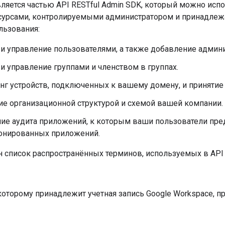
вляется частью API RESTful Admin SDK, который можно исп
сурсами, контролируемыми администратором и принадлежа
ьзования:
и управление пользователями, а также добавление админи
и управление группами и членством в группах.
г устройств, подключенных к вашему домену, и принятие м
ие организационной структурой и схемой вашей компании.
ие аудита приложений, к которым ваши пользователи пред
онированных приложений.
 список распространённых терминов, используемых в API 
которому принадлежит учетная запись Google Workspace, 