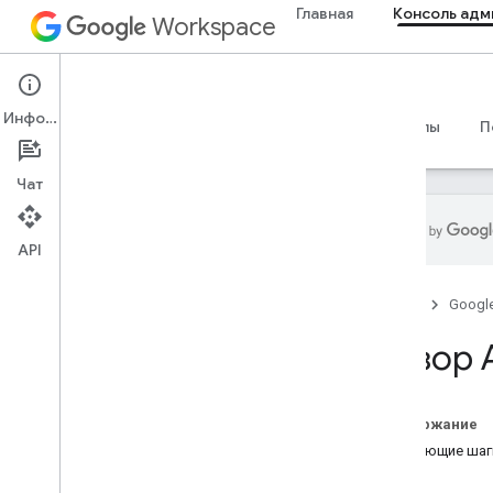
Главная
Консоль адм
Workspace
Admin console
Информация
Обзор
Руководства
Справочные материалы
П
Чат
API
Обзор
Главная
Googl
Начать
Настроить согласие OAuth
Обзор A
Организационная структура и
ресурсы
Содержание
API-интерфейс каталога
Следующие шаг
Обзор
Требования