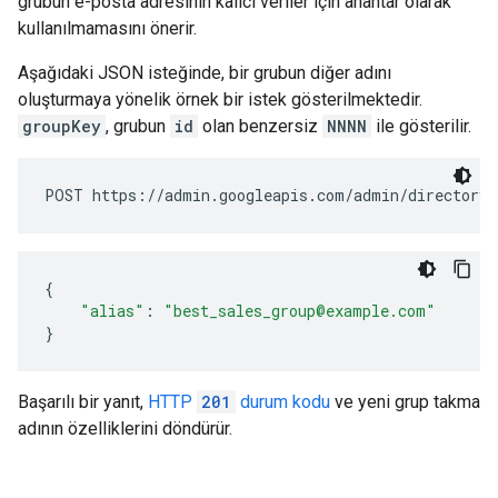
grubun e-posta adresinin kalıcı veriler için anahtar olarak
kullanılmamasını önerir.
Aşağıdaki JSON isteğinde, bir grubun diğer adını
oluşturmaya yönelik örnek bir istek gösterilmektedir.
groupKey
, grubun
id
olan benzersiz
NNNN
ile gösterilir.
{
"alias"
:
"best_sales_group@example.com"
}
Başarılı bir yanıt,
HTTP
201
durum kodu
ve yeni grup takma
adının özelliklerini döndürür.