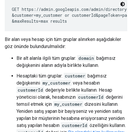
GET https://admin.googleapis.com/admin/directory/v
&customer=
my_customer or customerId
&pageToken=
pagi
&maxResults=
max results
Bir alan veya hesap için tüm gruplar alınırken aşağıdakiler
göz önünde bulundurulmalıdır:
Bir alt alanla ilgili tüm gruplar:
domain
bağımsız
değişkenini alanın adıyla birlikte kullanın.
Hesaptaki tüm gruplar:
customer
bağımsız
değişkenini
my_customer
veya hesabın
customerId
değeriyle birlikte kullanın. Hesap
yöneticisi olarak, hesabınızın
customerId
değerini
temsil etmek için
my_customer
dizesini kullanın.
Yeniden satış yapan bir bayiyseniz ve yeniden satış
yapılan bir müşterinin hesabına erişiyorsanız yeniden
satış yapılan hesabın
customerId
özelliğini kullanın.