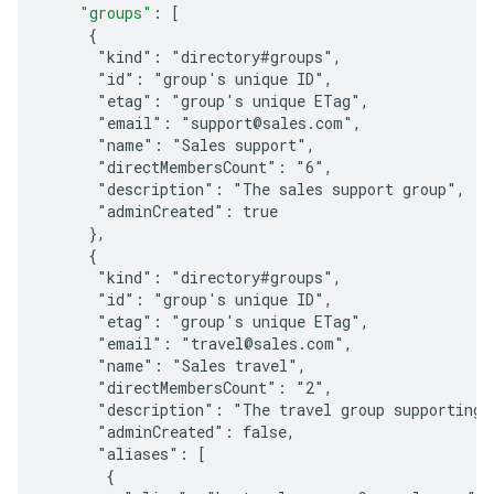
"groups"
:
[
     {
      "kind": "directory#groups",
      "id": "
group's unique ID
",
      "etag": "
group's unique ETag
",
      "email": "support@sales.com",
      "name": "Sales support",
      "directMembersCount": "6",
      "description": "The sales support group",
      "adminCreated": true
     },
     {
      "kind": "directory#groups",
      "id": "
group's unique ID
",
      "etag": "
group's unique ETag
",
      "email": "travel@sales.com",
      "name": "Sales travel",
      "directMembersCount": "2",
      "description": "The travel group supporting 
      "adminCreated": false,
      "aliases": [
       {