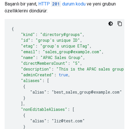
Başarılı bir yanıt,
HTTP
201
durum kodu
ve yeni grubun
özelliklerini döndürür:
{
"kind"
:
"directory#groups"
,
"id"
:
"
group's unique ID
"
,
"etag"
:
"
group's unique ETag
"
,
"email"
:
"sales_group@example.com"
,
"name"
:
"APAC Sales Group"
,
"directMembersCount"
:
"5"
,
"description"
:
"This is the APAC sales group."
"adminCreated"
:
true
,
"aliases"
:
[
     {
        "alias": "best_sales_group@example.com"
     }
]
,
"nonEditableAliases"
:
[
     {
        "alias": "liz@test.com"
     }