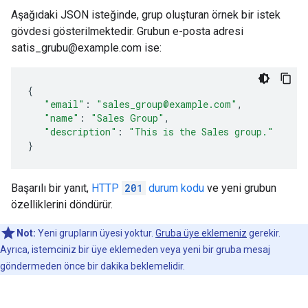
Aşağıdaki JSON isteğinde, grup oluşturan örnek bir istek
gövdesi gösterilmektedir. Grubun e-posta adresi
satis_grubu@example.com ise:
{
"email"
:
"sales_group@example.com"
,
"name"
:
"Sales Group"
,
"description"
:
"This is the Sales group."
}
Başarılı bir yanıt,
HTTP
201
durum kodu
ve yeni grubun
özelliklerini döndürür.
Not:
Yeni grupların üyesi yoktur.
Gruba üye eklemeniz
gerekir.
Ayrıca, istemciniz bir üye eklemeden veya yeni bir gruba mesaj
göndermeden önce bir dakika beklemelidir.