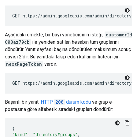
GET https://admin.googleapis.com/admin/directory/v
Aşağıdaki örnekte, bir bayi yöneticisinin isteği,
customerId
C03az79cb
ile yeniden satılan hesabın tüm gruplarını
döndürür. Yanıt sayfası başına döndürülen maksimum sonuç
sayısı 2'dir. Bu yanıttaki takip eden kullanıcı listesi için
nextPageToken
vardır:
GET https://admin.googleapis.com/admin/directory/v
Başarılı bir yanıt,
HTTP
200
durum kodu
ve grup e-
postasına göre alfabetik sıradaki grupları döndürür:
{
"kind"
:
"directory#groups"
,