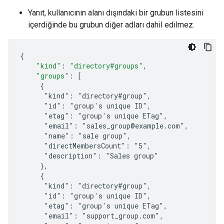
Yanıt, kullanıcının alanı dışındaki bir grubun listesini
içerdiğinde bu grubun diğer adları dahil edilmez.
{
"kind"
:
"directory#groups"
,
"groups"
:
[
     {
      "kind": "directory#group",
      "id": "
group's unique ID
",
      "etag": "
group's unique ETag
",
      "email": "sales_group@example.com",
      "name": "sale group",
      "directMembersCount": "5",
      "description": "Sales group"
     },
     {
      "kind": "directory#group",
      "id": "
group's unique ID
",
      "etag": "
group's unique ETag
",
      "email": "support_group.com",