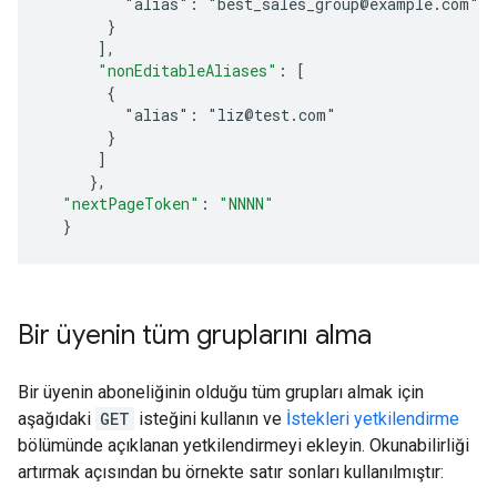
         "alias": "best_sales_group@example.com"
       }
]
,
"nonEditableAliases"
:
[
       {
         "alias": "liz@test.com"
       }
]
}
,
"nextPageToken"
:
"NNNN"
}
Bir üyenin tüm gruplarını alma
Bir üyenin aboneliğinin olduğu tüm grupları almak için
aşağıdaki
GET
isteğini kullanın ve
İstekleri yetkilendirme
bölümünde açıklanan yetkilendirmeyi ekleyin. Okunabilirliği
artırmak açısından bu örnekte satır sonları kullanılmıştır: