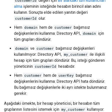
customerId
değeri için
Bir alandaki tüm kullanıcıları
alma
işleminin isteğinde hesabın birincil alan adını
kullanın. Sonuçta elde edilen yanıtın değeri
customerId
olur.
Hem
domain
hem de
customer
bağımsız
değişkenlerini kullanma: Directory API,
domain
için
tüm grupları döndürür.
domain
ve
customer
bağımsız değişkenleri
kullanılmıyor: Directory API,
my_customer
ile ilişkili
hesap için tüm grupları döndürür. Bu, isteği gönderen
yöneticinin
customerId
hesabıdır.
Hem
customer
hem de
userKey
bağımsız
değişkenlerini kullanma: Directory API hata döndürür.
Bu bağımsız değişkenlerle iki ayrı istekte bulunmanız
gerekir.
Aşağıdaki örnekte, bir hesap yöneticisi, bir hesabın tüm
gruplarının listesini istemek için
my_customer
kullanıyor: