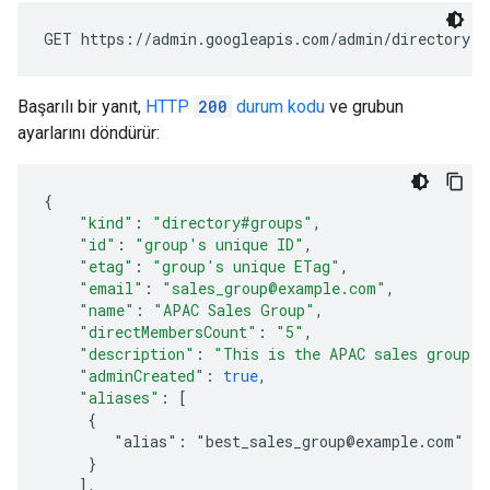
Başarılı bir yanıt,
HTTP
200
durum kodu
ve grubun
ayarlarını döndürür:
{
"kind"
:
"directory#groups"
,
"id"
:
"
group's unique ID
"
,
"etag"
:
"
group's unique ETag
"
,
"email"
:
"sales_group@example.com"
,
"name"
:
"APAC Sales Group"
,
"directMembersCount"
:
"5"
,
"description"
:
"This is the APAC sales group."
"adminCreated"
:
true
,
"aliases"
:
[
     {
        "alias": "best_sales_group@example.com"
     }
]
,