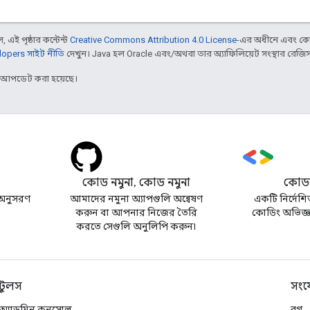
 এই পৃষ্ঠার কন্টেন্ট
Creative Commons Attribution 4.0 License
-এর অধীনে এবং কো
opers সাইট নীতি
দেখুন। Java হল Oracle এবং/অথবা তার অ্যাফিলিয়েট সংস্থার রেজিস্টার
র আপডেট করা হয়েছে।
কোড নমুনা, কোড নমুনা
কোডল
অনুসরণ
আমাদের নমুনা অ্যাপগুলি অন্বেষণ
একটি নির্দেশি
করুন বা আপনার নিজের তৈরি
কোডিং অভিজ্ঞত
করতে সেগুলি অনুলিপি করুন৷
টুলস
সংয
অ্যাডমিন কনসোল
ব্লগ