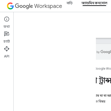
বাড়ি
অ্যাডমিন কনসোল
Workspace
Admin console
তথ্য
ওভারভিউ
নির্দেশিকা
রেফারেন্স
সমর্থন
চ্যাট
API
ওভারভিউ
হোম
Google Wo
শুরু করুন
OAuth সম্মতি কনফিগার করুন
ডেটা ট্র
সংস্থার কাঠামো এবং সম্পদ
ডিরেক্টরি API
এই পৃষ্ঠায় যা যা 
ক্লাউড আইডেন্টিটি API
সম্পর্কিত বিষয়
ডেটা ট্রান্সফার API