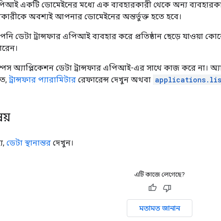
 এপিআই একটি ডোমেইনের মধ্যে এক ব্যবহারকারী থেকে অন্য ব্যবহারকা
ারকারীকে অবশ্যই আপনার ডোমেইনের অন্তর্ভুক্ত হতে হবে।
পনি ডেটা ট্রান্সফার এপিআই ব্যবহার করে প্রতিষ্ঠান ছেড়ে যাওয়া ক
পারেন।
স্পেস অ্যাপ্লিকেশন ডেটা ট্রান্সফার এপিআই-এর সাথে কাজ করে না। অ
তে,
ট্রান্সফার প্যারামিটার
রেফারেন্স দেখুন অথবা
applications.li
ষয়
য,
ডেটা স্থানান্তর
দেখুন।
এটি কাজে লেগেছে?
মতামত জানান