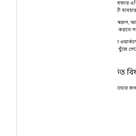
ওভারভিউ
ডেটা ট্রান্সফার
ক্লায়েন্ট লাইব্রেরি ইনস্টল করুন
গ্রহণকারী ব্যবহ
তথ্য স্থানান্তর
উদাহরণস্বরূপ, আ
যোগাযোগ প্রতিনিধি API
স্থানান্তর করতে 
গ্রুপ সেটিংস API
গ্রুপ মাইগ্রেশন API
সব গুগল ওয়ার্ক
মানুষ API
তালিকা খুঁজে পে
অডিট
,
ব্যবহার এবং নিরাপত্তা
রিপোর্ট API
সম্পর্কিত বি
সতর্কতা কেন্দ্র API
ইমেল অডিট API
আরও তথ্যের জন্
ডোমেইন এবং লাইসেন্স
রিসেলার API
এন্টারপ্রাইজ লাইসেন্স ম্যানেজার API
অ্যাডমিন সেটিংস API
ডোমেন শেয়ার করা পরিচিতি API