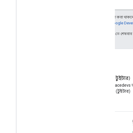
ক্রোম ব্রাউজার এবং প্রিন্টার
Chrome প্রিন্টার ম্যানেজমেন্ট API
অন্য কিছু উল্লেখ না করা থাকলে,
Chrome এন্টারপ্রাইজ কোর API
আরও জানতে,
Google Devel
ক্রোম ব্রাউজার তালিকাভুক্তি টোকেন API
2026-08-05 UTC-তে শেষবা
সর্বোত্তম অনুশীলন
পুশ বিজ্ঞপ্তি
ব্যাচ অনুরোধ পাঠান
কর্মক্ষমতা টিপস
ব্লগ
এক্স (টুইটার)
Google Workspace Developers
X-এ @workspacedevs 
ব্লগ পড়ুন
করুন (টুইটার)
ডেভেলপারদের জন্য Google Workspace
প্ল্যাটফর্ম ওভারভিউ