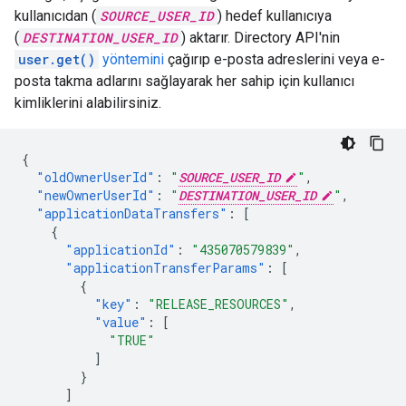
kullanıcıdan (
SOURCE_USER_ID
) hedef kullanıcıya
(
DESTINATION_USER_ID
) aktarır. Directory API'nin
user.get()
yöntemini
çağırıp e-posta adreslerini veya e-
posta takma adlarını sağlayarak her sahip için kullanıcı
kimliklerini alabilirsiniz.
{
"oldOwnerUserId"
:
"
SOURCE_USER_ID
"
,
"newOwnerUserId"
:
"
DESTINATION_USER_ID
"
,
"applicationDataTransfers"
:
[
{
"applicationId"
:
"435070579839"
,
"applicationTransferParams"
:
[
{
"key"
:
"RELEASE_RESOURCES"
,
"value"
:
[
"TRUE"
]
}
]