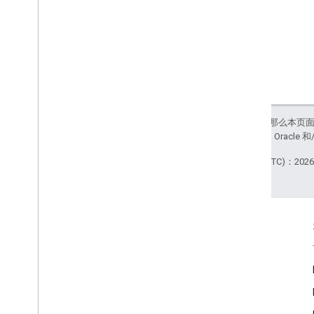
如未另行说明，那么本页
站政策
。Java 是 Orac
最后更新时间 (UTC)：2026-
互动
Google Developer Program
Google Developer Groups
Google Developer Experts