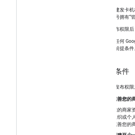
设置发卡机构帐号
获取身份验证凭据
首次创建发卡机
构建您的首个卡券
行方账号拥有“管
开发者 MCP 服务器
获得发布权限后，
使用登机牌
如需向任何 Go
请求身份验证
足某些前提条件
传递类和对象
添加到 Google 钱包
高级用法
前提条件
测试并上线
在申请发布权限
申请发布权限
发布前测试
完善您的
发布核对清单
您的商家资
库和工具
组织或个
卡券构建器
完善您的
客户端库