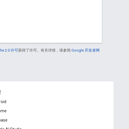
he 2.0 许可
获得了许可。有关详情，请参阅
Google 开发者网
建
roid
ome
base