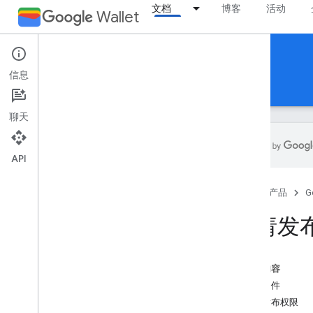
文档
博客
活动
Wallet
Boarding passes
信息
指南
参考文档
支持
聊天
API
简介
首页
产品
G
概览
主要概念
申请发
传递类和对象
添加到 Google 钱包流程
本页内容
使用入门
前提条件
新手入门指南
申请发布权限