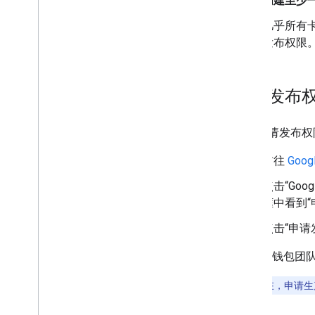
创建至少一个
Codelab
示例应用
几乎所有卡
发布权限
资源
版本说明
错误代码
申请发布
常见问题解答
卡券模板
完成申请发布权
品牌推广指南
性能提示
前往
Goo
使用限制政策
点击“Goo
服务条款
框中看到“
点击“申请
Google 
注意
：
现在，申请生