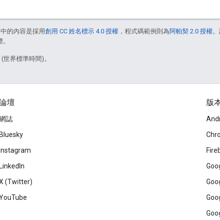
面中的內容是採用
創用 CC 姓名標示 4.0 授權
，程式碼範例則為
阿帕契 2.0 授權
。
標。
9 (世界標準時間)。
論壇
版
網誌
And
Bluesky
Chr
Instagram
Fire
LinkedIn
Goog
X (Twitter)
Goog
YouTube
Goog
Goog