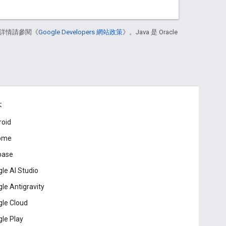
詳情請參閱《
Google Developers 網站政策
》。Java 是 Oracle
本
roid
ome
base
le AI Studio
le Antigravity
le Cloud
le Play