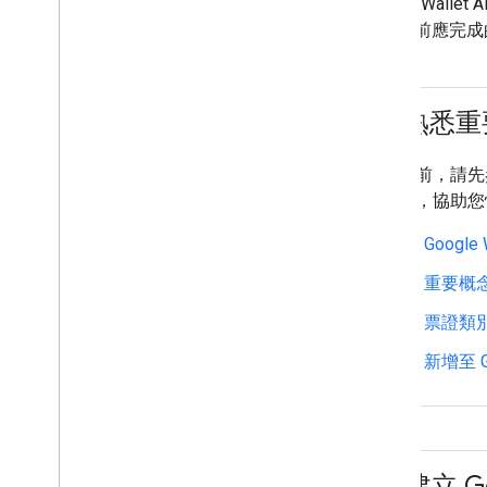
設定發卡機構帳戶
Google Wal
取得驗證憑證
筆票證前應完成
建立第一張票證
開發人員 MCP 伺服器
1
.
熟悉重
使用登機證
要求驗證
開始前，請先參
票證類別和物件
連結，協助您
新增至 Google 錢包
進階用法
Google 
重要概
測試與上線
要求發布存取權
票證類
正式發布前測試
新增至 G
上市檢查清單
程式庫與工具
票證建構工具
用戶端程式庫
2
.
建立 Go