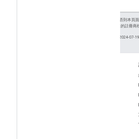
除非另有註明，否則本頁
和/或其關聯企業的註冊商
上次更新時間：2024-07-1
互動交流
Google Developer Program
Google Developer Groups
Google Developer Experts
Accelerators
Google Cloud & NVIDIA