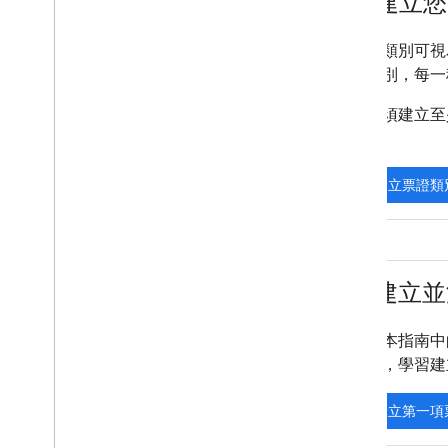
4
.
建立您
票證類別可視
個類別，每一
您必須建立至
控台。
建立票證類
5
.
建立並
完成本指南中的
源後，學習建
建立第一項