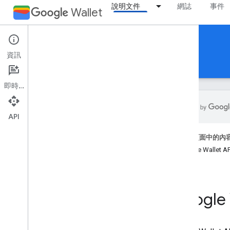
說明文件
網誌
事件
Wallet
Boarding passes
資訊
指南
參考資料
支援
即時通訊
API
簡介
這個頁面中的內
總覽
Google Wallet
基本概念
票證類別和物件
新增至 Google 錢包流程
Google
開始使用
新手上路指南