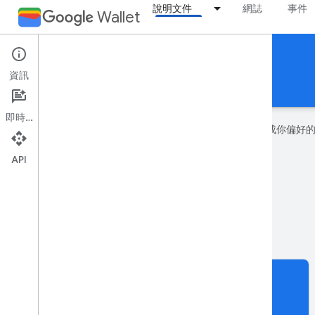
說明文件
網誌
事件
Wallet
登機證
資訊
指南
參考資料
支援
即時通訊
Google 會運用 AI 技術將內容翻譯成你
API
feedback