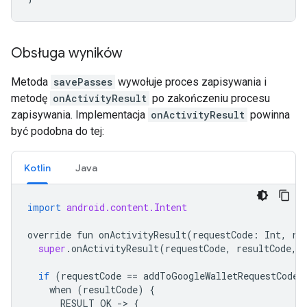
Obsługa wyników
Metoda
savePasses
wywołuje proces zapisywania i
metodę
onActivityResult
po zakończeniu procesu
zapisywania. Implementacja
onActivityResult
powinna
być podobna do tej:
Kotlin
Java
import
android.content.Intent
override
fun
onActivityResult
(
requestCode
:
Int
,
re
super
.
onActivityResult
(
requestCode
,
resultCode
,
if
(
requestCode
==
addToGoogleWalletRequestCode
)
when
(
resultCode
)
{
RESULT_OK
->
{