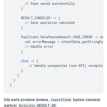
//
Pass
saved
successfully
}
RESULT_CANCELED
->
{
//
Save
operation
canceled
}
PayClient
.
SavePassesResult
.
SAVE_ERROR
->
dat
val
errorMessage
=
intentData
.
getStringExtr
//
Handle
error
}
else
->
{
//
Handle
unexpected
(
non
-
API
)
exception
}
}
}
}
Gdy karta zostanie dodana,
resultCode
będzie zawierać
wartość
Activity.RESULT_OK
.