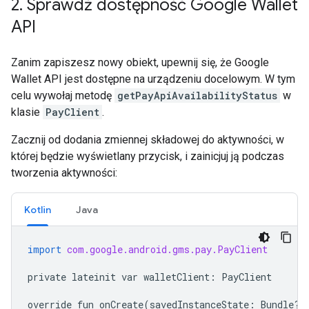
2
.
Sprawdź dostępność Google Wallet
API
Zanim zapiszesz nowy obiekt, upewnij się, że Google
Wallet API jest dostępne na urządzeniu docelowym. W tym
celu wywołaj metodę
getPayApiAvailabilityStatus
w
klasie
PayClient
.
Zacznij od dodania zmiennej składowej do aktywności, w
której będzie wyświetlany przycisk, i zainicjuj ją podczas
tworzenia aktywności:
Kotlin
Java
import
com.google.android.gms.pay.PayClient
private
lateinit
var
walletClient
:
PayClient
override
fun
onCreate
(
savedInstanceState
:
Bundle
?
)