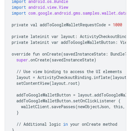
import
android.os.Bundle
import
android.view.View
import
com.google.android.gms.samples.wallet.datab
private
val
addToGoogleWalletRequestCode
=
1000
private
lateinit
var
layout
:
ActivityCheckoutBindi
private
lateinit
var
addToGoogleWalletButton
:
View
override
fun
onCreate
(
savedInstanceState
:
Bundle
?
)
super
.
onCreate
(
savedInstanceState
)
//
Use
view
binding
to
access
the
UI
elements
layout
=
ActivityCheckoutBinding
.
inflate
(
layoutI
setContentView
(
layout
.
root
)
addToGoogleWalletButton
=
layout
.
addToGoogleWall
addToGoogleWalletButton
.
setOnClickListener
{
walletClient
.
savePasses
(
newObjectJson
,
this
,
a
}
//
Additional
logic
in
your
onCreate
method
}