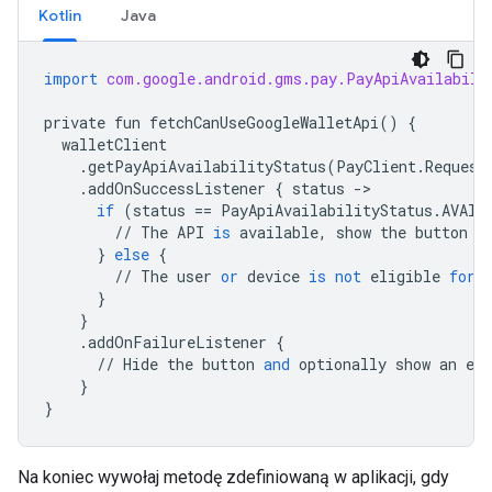
Kotlin
Java
import
com.google.android.gms.pay.PayApiAvailabili
private
fun
fetchCanUseGoogleWalletApi
()
{
walletClient
.
getPayApiAvailabilityStatus
(
PayClient
.
Request
.
addOnSuccessListener
{
status
->
if
(
status
==
PayApiAvailabilityStatus
.
AVAIL
//
The
API
is
available
,
show
the
button
i
}
else
{
//
The
user
or
device
is
not
eligible
for
}
}
.
addOnFailureListener
{
//
Hide
the
button
and
optionally
show
an
err
}
}
Na koniec wywołaj metodę zdefiniowaną w aplikacji, gdy