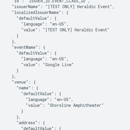
  "id": "ISSUER_ID.EVENT_CLASS_ID",

  "issuerName": "[TEST ONLY] Heraldic Event",

  "localizedIssuerName": {

    "defaultValue": {

      "language": "en-US",

      "value": "[TEST ONLY] Heraldic Event"

    }

  },

  "eventName": {

    "defaultValue": {

      "language": "en-US",

      "value": "Google Live"

    }

  },

  "venue": {

    "name": {

      "defaultValue": {

        "language": "en-US",

        "value": "Shoreline Amphitheater"

      }

    },

    "address": {

      "defaultValue": {
