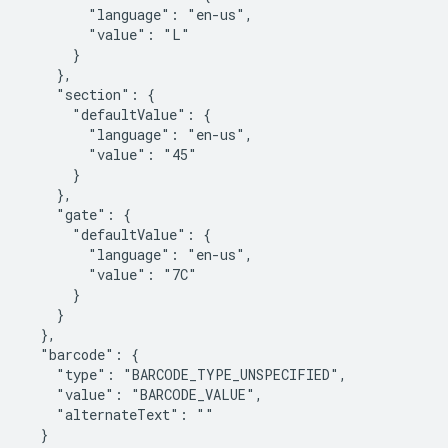
        "language": "en-us",

        "value": "L"

      }

    },

    "section": {

      "defaultValue": {

        "language": "en-us",

        "value": "45"

      }

    },

    "gate": {

      "defaultValue": {

        "language": "en-us",

        "value": "7C"

      }

    }

  },

  "barcode": {

    "type": "BARCODE_TYPE_UNSPECIFIED",

    "value": "BARCODE_VALUE",

    "alternateText": ""

  }
