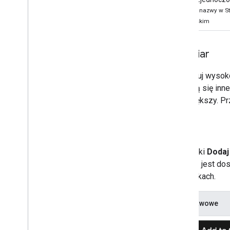
*Użyj tej nazwy w St
hiszpańskim
Rozmiar
Dostosuj wysok
znajdują się inn
nich większy. P
Styl
Przyciski
Dodaj
Google
jest dos
przyciskach.
Podstawowe