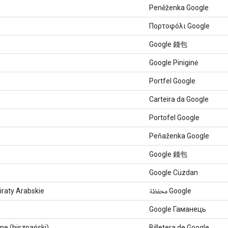
Peněženka Google
Πορτοφόλι Google
Google 錢包
Google Piniginė
Portfel Google
Carteira da Google
Portofel Google
Peňaženka Google
Google 錢包
Google Cüzdan
raty Arabskie
محفظة Google
Google Гаманець
ne (hiszpański)
Billetera de Google