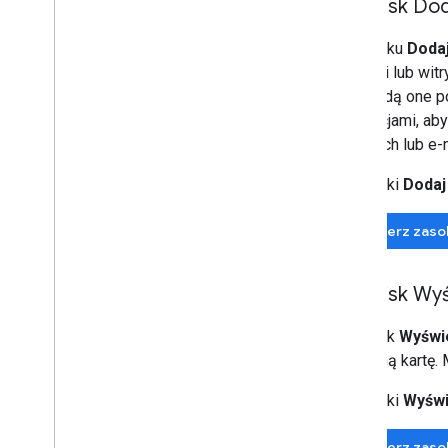
Przycisk Dod
Codelabs
Przykładowe aplikacje
Przycisku
Dodaj
aplikacji lub wit
Zasoby
API. Będą one p
Informacje o wersjach
instrukcjami, ab
Kody błędów
witrynach lub e-
Najczęstsze pytania
Wskazówki dotyczące marki
Przyciski
Dodaj
Wskazówki dotyczące skuteczności
Zasady dopuszczalnego
Pobierz zaso
użytkowania
Warunki korzystania z usługi
Przycisk Wyś
Przycisk
Wyświe
zapisaną kartę. 
Przyciski
Wyświ
Pobierz zaso