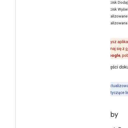
Konfigurowanie konta wydawcy
Przycisk Dodaj
Uzyskaj dane uwierzytelniające
Przycisk Wyświ
Utwórz pierwszy bilet
Zlokalizowane 
Serwer MCP dewelopera
Zlokalizowana
Praca z kartami standardowymi
Poproś o uwierzytelnienie
Jeśli tworzysz aplik
Wystawy klas i obiektów
krajach. Zapoznaj się z
o
Dodaj do Portfela Google
do Portfela Google
, po
Zaawansowane użycie
Z tej części dok
Google.
Testowanie i publikowanie
Poproś o dostęp do publikowania
Ważne:
zaktualizowa
Testowanie przed opublikowaniem
wymagania dotyczące li
Lista kontrolna uruchomienia
Biblioteki i narzędzia
Zasoby
Kreator kart
Biblioteki klienta