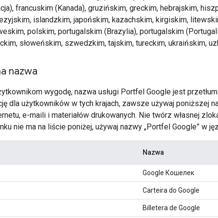
cja), francuskim (Kanada), gruzińskim, greckim, hebrajskim, hi
ezyjskim, islandzkim, japońskim, kazachskim, kirgiskim, litews
eskim, polskim, portugalskim (Brazylia), portugalskim (Portugali
ckim, słoweńskim, szwedzkim, tajskim, tureckim, ukraińskim, u
na nazwa
ytkownikom wygodę, nazwa usługi Portfel Google jest przetłum
cję dla użytkowników w tych krajach, zawsze używaj poniższej na
rnetu, e-maili i materiałów drukowanych. Nie twórz własnej zlok
nku nie ma na liście poniżej, używaj nazwy „Portfel Google” w ję
Nazwa
Google Кошелек
Carteira do Google
Billetera de Google