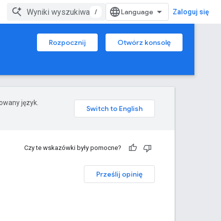
/
Zaloguj się
Rozpocznij
Otwórz konsolę
rowany język.
Czy te wskazówki były pomocne?
Prześlij opinię