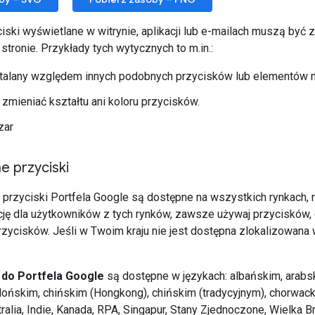
iski wyświetlane w witrynie, aplikacji lub e-mailach muszą by
 stronie. Przykłady tych wytycznych to m.in.:
talany względem innych podobnych przycisków lub elementów na
zmieniać kształtu ani koloru przycisków.
zar
e przyciski
przyciski Portfela Google są dostępne na wszystkich rynkach, n
cję dla użytkowników z tych rynków, zawsze używaj przycisków, 
rzycisków. Jeśli w Twoim kraju nie jest dostępna zlokalizowana w
 do Portfela Google
są dostępne w językach: albańskim, arabs
alońskim, chińskim (Hongkong), chińskim (tradycyjnym), chorwac
ralia, Indie, Kanada, RPA, Singapur, Stany Zjednoczone, Wielka Bry