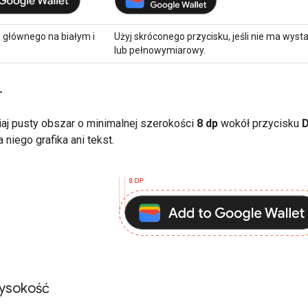
 głównego na białym i
Użyj skróconego przycisku, jeśli nie ma wys
lub pełnowymiarowy.
r
j pusty obszar o minimalnej szerokości
8 dp
wokół przycisku
D
 niego grafika ani tekst.
ysokość