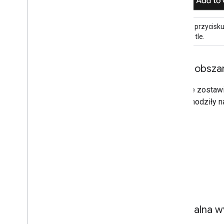
Używaj przycisku
jasnym tle.
Pusty obsza
Zawsze zostawia
nie nachodziły na
Minimalna w