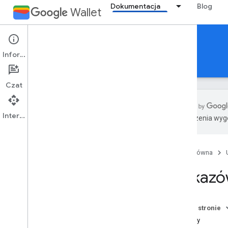
Dokumentacja
Blog
Wallet
Generic pass
Informacje
Przewodniki
Materiały referencyjne
Pomoc
Czat
Interfejs API
Tłumaczenia wyge
Wprowadzenie
Przegląd
Strona główna
Kluczowych pojęć
Wystawy klas i obiektów
Wskazów
Proces dodawania do Portfela Google
Pierwsze kroki
Na tej stronie
Przewodnik wprowadzający
Zasoby