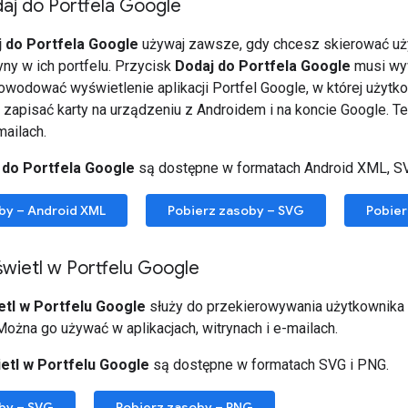
aj do Portfela Google
 do Portfela Google
używaj zawsze, gdy chcesz skierować uży
ryny w ich portfelu. Przycisk
Dodaj do Portfela Google
musi wyw
owodować wyświetlenie aplikacji Portfel Google, w której użyt
y zapisać karty na urządzeniu z Androidem i na koncie Google. 
mailach.
 do Portfela Google
są dostępne w formatach Android XML, SV
by – Android XML
Pobierz zasoby – SVG
Pobier
wietl w Portfelu Google
tl w Portfelu Google
służy do przekierowywania użytkownika d
Można go używać w aplikacjach, witrynach i e-mailach.
etl w Portfelu Google
są dostępne w formatach SVG i PNG.
by – SVG
Pobierz zasoby – PNG