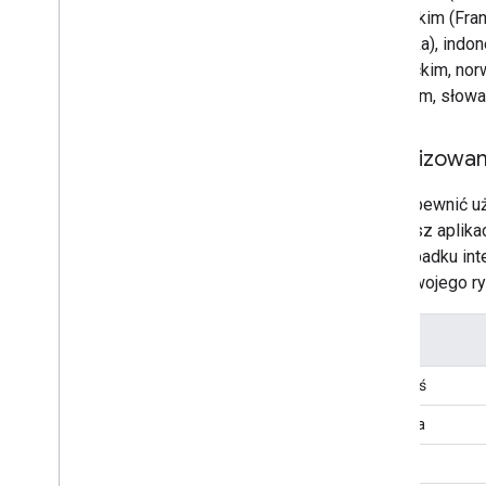
francuskim (Fran
Łacińska), indon
niemieckim, norw
serbskim, słowa
Zlokalizowa
Aby zapewnić uż
tworzysz aplika
w przypadku inte
Jeśli Twojego ry
Kraj
Białoruś
Brazylia
Chile