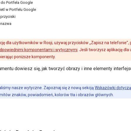
 do Portfela Google
etl w Portfelu Google
przyciski
 nazwa
ację dla użytkowników w Rosji, używaj przycisków „Zapisz na telefonie”,
dpowiednimi komponentami i wytycznymi
. Jeśli tworzysz aplikację dl
bierając poniższe komponenty.
umentu dowiesz się, jak tworzyć obrazy i inne elementy interfejs
liśmy nasze wytyczne. Zapoznaj się z nową sekcją
Wskazówki dotyczą
mitów znaków, powiadomień, kolorów tła i obrazów głównych.