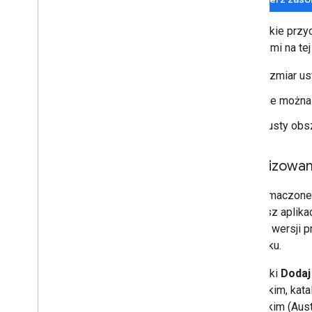
Wszystkie przyc
opisanymi na tej
rozmiar us
Nie można 
Pusty obs
Zlokalizowan
Przetłumaczone 
tworzysz aplika
własnej wersji p
przycisku.
Przyciski
Dodaj
bułgarskim, kat
angielskim (Aust